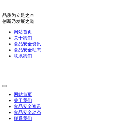
品质为立足之本
创新乃发展之道
网站首页
关于我们
食品安全资讯
食品安全动态
联系我们
网站首页
关于我们
食品安全资讯
食品安全动态
联系我们