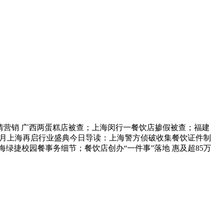
地动灾情营销 广西两蛋糕店被查；上海闵行一餐饮店掺假被查；福建
夫举行，11月上海再启行业盛典今日导读：上海警方侦破收集餐饮证件制
海绿捷校园餐事务细节；餐饮店创办“一件事”落地 惠及超85万