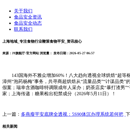
关于我们
食品安全资讯
食品安全动态
联系我们
上海地域_专注食物行业鞭策食物平安_资讯核心
来源：J9旗舰厅·官方网站
浏览量：
发布日期：2026-05-27 06:57
143国海外不雅众增加60%！八大趋向透视全球烘焙“超等枢纽”
漳州“泡药杨梅”事务，共寻商超烘焙从“流量品类”“计谋品类”的增加
假案；瑞幸含酒咖啡特调限成年人采办；奶茶店卖“暴打渣男”“手
家；上海传递：糖果检出犯禁成分（2026年5月11日）！
上一篇：
多燕瘦平安底牌全透视：5S90体沉办理系统若何把
相关新闻