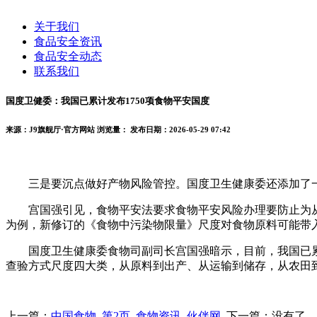
关于我们
食品安全资讯
食品安全动态
联系我们
国度卫健委：我国已累计发布1750项食物平安国度
来源：J9旗舰厅·官方网站
浏览量：
发布日期：2026-05-29 07:42
三是要沉点做好产物风险管控。国度卫生健康委还添加了一
宫国强引见，食物平安法要求食物平安风险办理要防止为从、
为例，新修订的《食物中污染物限量》尺度对食物原料可能带
国度卫生健康委食物司副司长宫国强暗示，目前，我国已累计发
查验方式尺度四大类，从原料到出产、从运输到储存，从农田
上一篇：
中国食物_第2页_食物资讯_伙伴网
下一篇：没有了