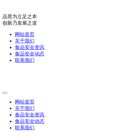
品质为立足之本
创新乃发展之道
网站首页
关于我们
食品安全资讯
食品安全动态
联系我们
网站首页
关于我们
食品安全资讯
食品安全动态
联系我们