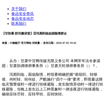
关于我们
食品安全资讯
食品安全动态
联系我们
【甘快看·防汛微讲堂】②汛期到临如脱险情群众
来源：J9旗舰厅·官方网站
浏览量：
发布日期：2026-07-05 19:42
从办：甘肃中甘网传媒无限义务公司 本网常年法令参谋
团：甘肃协调律师事务所（）甘肃天旺律师事务所（）？。
汛期到临，面临险情，村组要精确把握“谁组织、转移
谁、何时转、转何处、严酷施行“四个一律”要求，即雨量达降
临灾预警值时一律进行转移避险，发生险情异动时一律进行转
移避险，当晚上发生以上三种景象时一律连夜进行转移避险，
确保应转尽转、应转早转、应转快转。