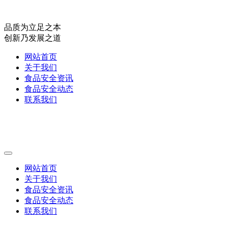
品质为立足之本
创新乃发展之道
网站首页
关于我们
食品安全资讯
食品安全动态
联系我们
网站首页
关于我们
食品安全资讯
食品安全动态
联系我们