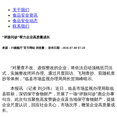
关于我们
食品安全资讯
食品安全动态
联系我们
“评脉问诊”帮力企业高质量成长
来源：J9旗舰厅·官方网站
浏览量：
发布日期：2026-07-08 07:28
“对屡查不改、虚假整改的企业，将依法启动顶格惩罚法
式，实施整改闭环办理。通过月度回访、飞翔查抄、双随机查
抄等体例，”临县市场监视办理局局长贺旭峰暗示。
本报讯 （记者 刘少伟） 近日，临县市场监视办理局取临
县联袂，深切保守食物财产，开展了一场“评脉问诊”惠企办事
勾当。此次勾当聚焦高发赞扬企业及当地保守食物财产，提拔
企业尺度认识，回应社会关心，市场次序，鞭策企业高质量成
长。