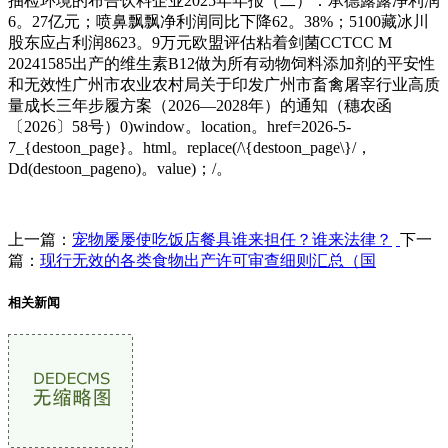
抽检环境的布告饮料企业2025年年报（二）：承德露露净利润
6。27亿元；喷鼻飘飘净利润同比下降62。38%；5100藏冰川
股东应占利润8623。9万元欧盟评估粘着剑菌CCTCC M
20241585出产的维生素B12做为所有动物饲料添加剂的平安性
和无效性广州市农业农村局关于印发广州市畜禽屠宰行业高质
量成长三年步履方案（2026—2028年）的通知（穗农函
〔2026〕58号）0)window。location。href=2026-5-
7_{destoon_page}。html。replace(/\{destoon_page\}/，
Dd(destoon_pageno)。value)；/。
上一篇：
宠物屡屡使吃饭店餐具谁来担任？谁来法律？
下一
篇：
现行无效的各类食物出产许可审查细则汇总（国
相关新闻