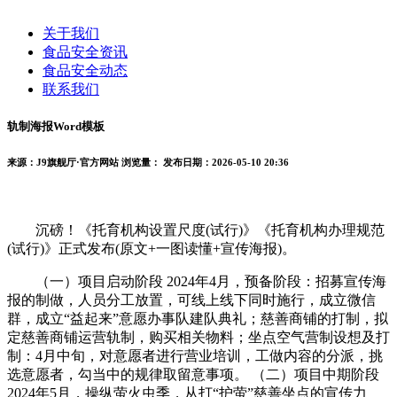
关于我们
食品安全资讯
食品安全动态
联系我们
轨制海报Word模板
来源：J9旗舰厅·官方网站
浏览量：
发布日期：2026-05-10 20:36
沉磅！《托育机构设置尺度(试行)》《托育机构办理规范
(试行)》正式发布(原文+一图读懂+宣传海报)。
（一）项目启动阶段 2024年4月，预备阶段：招募宣传海
报的制做，人员分工放置，可线上线下同时施行，成立微信
群，成立“益起来”意愿办事队建队典礼；慈善商铺的打制，拟
定慈善商铺运营轨制，购买相关物料；坐点空气营制设想及打
制：4月中旬，对意愿者进行营业培训，工做内容的分派，挑
选意愿者，勾当中的规律取留意事项。 （二）项目中期阶段
2024年5月，操纵萤火虫季，从打“护萤”慈善坐点的宣传力