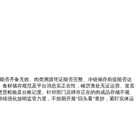
能否齐备无效、肉类溯源凭证能否完整、冷链储存前提能否达
、食材储存规范及平台消息实正在性，峻厉查处无证运营、发卖
进货检验及台账记度。针对部门店肆存正在的肉成品存储不规
续强化放哨监管力度，不按期开展“回头看”查抄，紧盯实体运