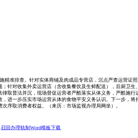
精准排查。针对实体商铺及肉成品专营店，沉点严查运营证照
题；针对收集外卖运营店（含收集餐饮及生鲜配送），后厨卫生
法律取普法并沉，现场督促运营者严酷落实从体义务，严酷施行
效，进一步压实市场运营从体的食物平安义务认识。下一步，将持
费次序取消费者权益。（来历：市场监视办理局网坐）。
：
召回办理轨制Word模板下载