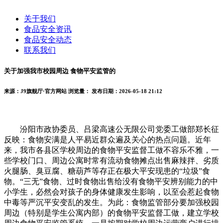
关于我们
食品安全资讯
食品安全动态
联系我们
关于加强我市校园周边 食物平安监管的
来源：J9旗舰厅·官方网站
浏览量：
发布日期：2026-05-18 21:12
汾阳市政协委员、吕梁高速公无限公司党委工做部郑长征
反映：食物安满是人平易近群众遍及关心的热点问题。近年
来，我市各县区学校周边的食物平安监督工做不容乐不雅，一
些学校门口、周边公寓时常有流动食物摊点出售麻辣拌、劣质
火腿肠、臭豆腐、糖葫芦等存正在极大平安现患的“垃圾”食
物。“三无”食物、过时食物出售给没有食物平安辨别能力的中
小学生，必然会对孩子的身体健康发生影响，以至会惹起食物
中毒等严沉平安变乱的发生。为此：食物监管部分要加强校园
周边（特别是学生公寓内部）的食物平安监督工做，建立学校