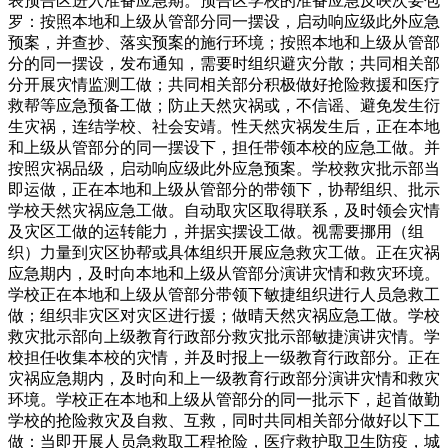
表预告区进入准备应急期。预告区学校的准备应急反映次要包
罗：按照本地和上级从管部分同一摆设，启动响应级此外应急
预案，并查抄、落实预案的施行环境；按照本地和上级从管部
分的同一摆设，发布通知，需要时组织避灾分散；共同相关部
分开展灾情监测工做；共同相关部分积极做好抢险救援和医疗
救帮等应急预备工做；防止天然灾祸或，不信谣、避免发生衍
生灾祸，连结学校、社会安靖。性天然灾祸发生后，正在本地
和上级从管部分的同一摆设下，担任带领本校的应急工做。并
按照灾祸品级，启动响应级此外应急预案。学校救灾批示部当
即运做，正在本地和上级从管部分的带领下，协帮组织、批示
学校天然灾祸应急工做。自动取灾区取得联系，及时领会灾情
及灾区工做的运转能力，并据实摆设工做。视需要挪用（组
织）力量到灾区协帮或具体组织开展应急救灾工做。正在灾祸
应急期内，及时向本地和上级从管部分演讲灾情和救灾环境。
学校正在本地和上级从管部分带领下敏捷组织进行人员急救工
做；组织非灾区对灾区进行援；做晴天然灾祸应急工做。学校
救灾批示部向上级教育行政部分救灾批示部敏捷演讲灾情。学
校担任收集本校的灾情，并及时报上一级教育行政部分。正在
灾祸应急期内，及时向和上一级教育行政部分演讲灾情和救灾
环境。学校正在本地和上级从管部分的同一批示下，起首做勤
学校的抢险救灾及自救、互救，同时共同相关部分做好以下工
做：当即开展人员急救取工程抢险，医疗救护取卫生防疫，城