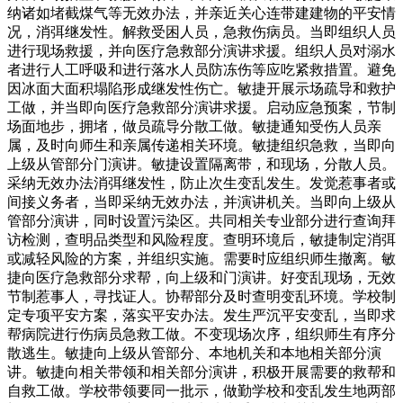
纳诸如堵截煤气等无效办法，并亲近关心连带建建物的平安情
况，消弭继发性。解救受困人员，急救伤病员。当即组织人员
进行现场救援，并向医疗急救部分演讲求援。组织人员对溺水
者进行人工呼吸和进行落水人员防冻伤等应吃紧救措置。避免
因冰面大面积塌陷形成继发性伤亡。敏捷开展示场疏导和救护
工做，并当即向医疗急救部分演讲求援。启动应急预案，节制
场面地步，拥堵，做员疏导分散工做。敏捷通知受伤人员亲
属，及时向师生和亲属传递相关环境。敏捷组织急救，当即向
上级从管部分门演讲。敏捷设置隔离带，和现场，分散人员。
采纳无效办法消弭继发性，防止次生变乱发生。发觉惹事者或
间接义务者，当即采纳无效办法，并演讲机关。当即向上级从
管部分演讲，同时设置污染区。共同相关专业部分进行查询拜
访检测，查明品类型和风险程度。查明环境后，敏捷制定消弭
或减轻风险的方案，并组织实施。需要时应组织师生撤离。敏
捷向医疗急救部分求帮，向上级和门演讲。好变乱现场，无效
节制惹事人，寻找证人。协帮部分及时查明变乱环境。学校制
定专项平安方案，落实平安办法。发生严沉平安变乱，当即求
帮病院进行伤病员急救工做。不变现场次序，组织师生有序分
散逃生。敏捷向上级从管部分、本地机关和本地相关部分演
讲。敏捷向相关带领和相关部分演讲，积极开展需要的救帮和
自救工做。学校带领要同一批示，做勤学校和变乱发生地两部