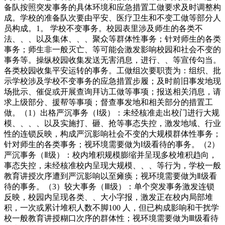
备队按照突发事务的具体环境和应急措置工做要求及时调整构
成。学校的准备队次要由平安、医疗卫生和不变工做等部分人
员构成。1。 学校不变事务。校园表里涉及师生的各类不
法、、、以及集体、、、聚众等群体性事务；针对师生的各类
事务；师生非一般灭亡、等可能会激发影响校园和社会不变的
事务等。操纵校园收集发送无害消息，进行、、等宣传勾当。
各类校园收集平安运转的事务。工做组次要职责为：组织、批
示学校涉及学校不变事务的应急措置步履；及时前旧事发地现
场批示、催促或开展查询拜访工做等事项；报送相关消息，请
求上级部分、援帮等事项；督查事发地和相关部分的措置工
做。（1）出格严沉事务（Ⅰ级）：未经核准走出校门进行大规
模、、、、以及实施打、砸、抢等事态失控，激发地域、行业
性的连锁反映，构成严沉影响社会不变的大规模群体性事务；
针对师生的各类事务；视环境需要做为Ⅰ级看待的事务。（2）
严沉事务（Ⅱ级）：校内堆积规模膨缩并呈现多校堆积趋向，
事态失控，未经核准校内呈现大规模、、、等行为，学校一般
教育讲授次序遭到严沉影响以至瘫痪；视环境需要做为Ⅱ级看
待的事务。（3）较大事务（Ⅲ级）：单个突发事务激发连锁
反映，校园内呈现各类、、大小字报，激发正在校内局部堆
积，一次或累计堆积人数不脚100 人，但已构成影响和干扰学
校一般教育讲授糊口次序的群体性；视环境需要做为Ⅲ级看待