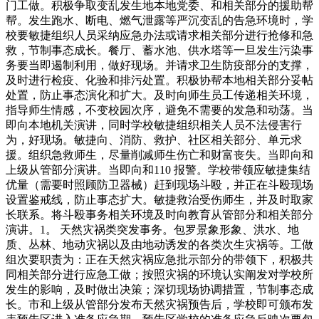
门工做。积极争取变乱发生地本地党委、和相关部分的援助帮
帮。发生跑水、断电、燃气泄露等严沉变乱的告急环境时，学
校要敏捷组织人员采纳应急办法或请求相关部分进行抢修和急
救，节制事态成长。餐厅、蓄水池、供水塔等一旦发生污染事
务要当即遏制利用，做好现场。并请求卫生防疫部分的支撑，
及时进行检疫、化验和排污处置。积极协帮本地相关部分妥帖
处置，防止事态演化和扩大。及时向师生员工传递相关环境，
指导师生情感，不变校园次序，避免不需要的发急和动荡。当
即向本地机关演讲，同时学校敏捷组织相关人员不法侵害行
为，好现场。敏捷向、消防、救护、社区相关部分、单元求
援。组织急救师生，尽量削减师生伤亡和财富丧失。当即向和
上级从管部分演讲。当即向和110 报警。学校带领应敏捷集结
优量（需要时照顾防卫器械）赶到现场斗殴，并正在斗殴现场
设置鉴戒线，防止事态扩大。敏捷救治受伤师生，并及时取家
长联系。将斗殴事务相关环境及时向教育从管部分和相关部分
演讲。1。 天然灾祸类突发事务。包罗景象形象、洪水、地
质、丛林、地动灾祸以及由地动诱发的各类次生灾祸等。工做
组次要职责为：正在天然灾祸应急批示部分的带领下，积极共
同相关部分进行应急工做；按照灾祸的环境认实阐发对学校所
发生的影响，及时做出决策；深切现场协调措置，节制事态成
长。市和上级从管部分发布天然灾祸预告后，学校即可颁布发