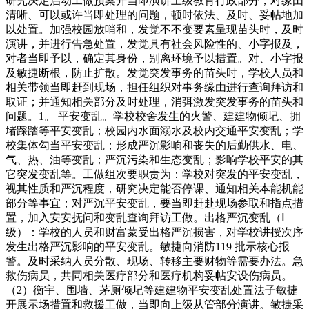
研究决定启动工做预案并当即演讲上级教育行政部分，对缘由
清晰、可以或许当即处理的问题，顿时依法、及时、妥帖地加
以处置。加强校园放哨和，发觉不不变要素呈现苗头时，及时
演讲，并进行告急处置，发觉具有社会风险性的、小字报及，
对者当即予以，确定其身份，别离环境予以措置。对、小字报
及敏捷断根，防止扩散。发觉突发事务的苗头时，学校人员和
相关带领当即赶到现场，担任组织对事务缘由进行查询拜访和
取证；并通知相关部分及时处理，消弭激发突发事务的苗头和
问题。1。 平安变乱。学校校舍发生的火警、建建物倾圮、拥
堵踩踏等平安变乱；校园内水面溺水及校内交通平安变乱；学
校集体勾当平安变乱；形成严沉影响和丧失的后勤供水、电、
气、热、油等变乱；严沉污染和生态变乱；影响学校平安的其
它突发变乱等。工做组次要职责为：学校对突发的平安变乱，
视其性质和严沉程度，研究决定能否停课、通知相关本能机能
部分等事宜；对严沉平安变乱，要当即赶赴现场参取和指点措
置，加入安安抚问和变乱查询拜访工做。出格严沉变乱（Ⅰ
级）：学校的人员和财富蒙受出格严沉损害，对学校讲授次序
发生出格严沉影响的平安变乱。敏捷向消防119 批示核心报
警。及时采纳人员分散、现场、转移主要财物等需要办法。急
救伤病员，共同相关医疗部分和医疗机构妥帖安设伤病员。
（2）衡宇、围墙、茅厕倾圮等建建物平安变乱处置法子敏捷
开展示场措置和救援工做，当即向上级从管部分演讲。敏捷采