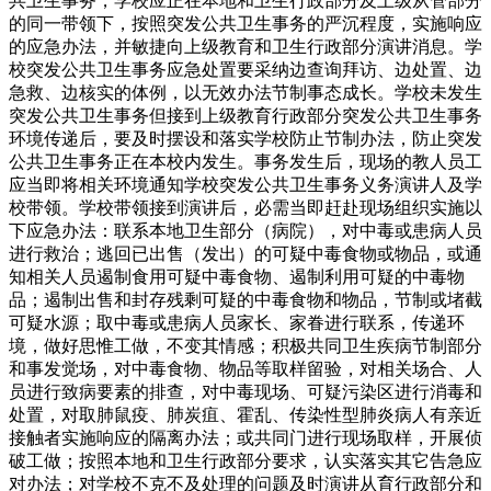
共卫生事务，学校应正在本地和卫生行政部分及上级从管部分
的同一带领下，按照突发公共卫生事务的严沉程度，实施响应
的应急办法，并敏捷向上级教育和卫生行政部分演讲消息。学
校突发公共卫生事务应急处置要采纳边查询拜访、边处置、边
急救、边核实的体例，以无效办法节制事态成长。学校未发生
突发公共卫生事务但接到上级教育行政部分突发公共卫生事务
环境传递后，要及时摆设和落实学校防止节制办法，防止突发
公共卫生事务正在本校内发生。事务发生后，现场的教人员工
应当即将相关环境通知学校突发公共卫生事务义务演讲人及学
校带领。学校带领接到演讲后，必需当即赶赴现场组织实施以
下应急办法：联系本地卫生部分（病院），对中毒或患病人员
进行救治；逃回已出售（发出）的可疑中毒食物或物品，或通
知相关人员遏制食用可疑中毒食物、遏制利用可疑的中毒物
品；遏制出售和封存残剩可疑的中毒食物和物品，节制或堵截
可疑水源；取中毒或患病人员家长、家眷进行联系，传递环
境，做好思惟工做，不变其情感；积极共同卫生疾病节制部分
和事发觉场，对中毒食物、物品等取样留验，对相关场合、人
员进行致病要素的排查，对中毒现场、可疑污染区进行消毒和
处置，对取肺鼠疫、肺炭疽、霍乱、传染性型肺炎病人有亲近
接触者实施响应的隔离办法；或共同门进行现场取样，开展侦
破工做；按照本地和卫生行政部分要求，认实落实其它告急应
对办法；对学校不克不及处理的问题及时演讲从育行政部分和