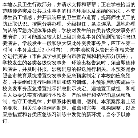
本地以及卫生行政部分，并请求支撑和帮帮；正在学校恰当的
范畴传递突发公共卫生事务的根基环境以及采纳的办法，不变
师生员工情感，并开展响应的卫生宣布道育，提高师生员工的
防止取认识。按照分类办理、分级担任，条块连系、属地办理
为从的应急办理体系体例，学校对发生的各类各级突发事务都
要演讲，对可能激发较大以上级别突发事务的预测预警消息也
要演讲。学校发生一般和较大级此外突发事务后，应正在第一
时间（事务发生后2 小时内），向本地教育从管部分和相关部
分进行演讲（市曲属学校间接向市教育局和相关部分演讲）。
学校发生的各类各级突发事务，环境出格告急时，须当即德律
风演讲，并及时补报。涉密消息的报送施行相关。本预案是参
照全市教育系统措置突发事务应急预案制定了本校的应急预
案，并要组织进行响应培训和练习训练。本预案启动实施由学
校突发事务应急措置批示部总批示决定。遍地置工做组、和相
关人员要认实贯彻施行本预案，严酷施行和恪守消息保密轨
制，恪守工做规律，并联系体例通顺、便利。本预案跟着上级
的要求、相关法令律例的制定、点窜和完美、机构调整，以及
应急措置和各类应急练习训练中发觉的新环境，当令予以修
订。