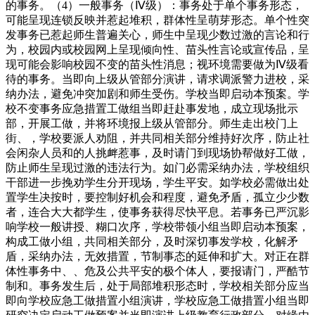
的事务。（4）一般事务（Ⅳ级）：事务处于单个事务形态，
可能呈现连锁反映并惹起堆积，群体性呈萌芽形态。单个性突
发事务已惹起师生普遍关心，师生中呈现少数过激的言论和行
为，校园内或校园网上呈现倾向性、苗头性言论或宣传品，呈
现可能会影响校园不变的苗头性消息；视环境需要做为Ⅳ级看
待的事务。当即向上级从管部分演讲，请求调派警力进校，采
纳办法，避免冲突加剧和师生受伤。学校当即启动本预案。学
校不变事务应急措置工做组当即赶赴事发地，成立现场批示
部，开展工做，并将环境报上级从管部分。师生走出校门上
街、，学校要派人劝阻，并共同相关部分维持好次序，防止社
会闲杂人员和的人挑衅惹事，及时请门到现场协帮做好工做，
防止师生呈现过激的违法行为。如门必需采纳办法，学校组织
干部进一步挽劝学生分开现场，学生平安。如学校必需做出处
置学生决按时，要控制好机会和程度，避免矛盾，孤立少少数
者，连合大大都学生，使事务获得尽快平息。若事务已严沉影
响学校一般讲授、糊口次序，学校带领小组当即启动本预案，
构成工做小组，共同相关部分，及时深切事发学校，化解矛
盾，采纳办法，无效措置，节制事态的延伸和扩大。对正在群
体性事务中、、危及公共平安的极个体人，要报请门，严酷节
制和。事务发生后，处于局部堆积形态时，学校相关部分应当
即向学校应急工做措置小组演讲，学校应急工做措置小组当即