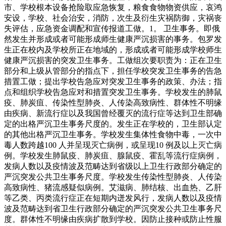
市、学校根本设备抢险取应急恢复，粮食食物物资供应，哀鸿
安设，学校、社会治安，消防，次生及衍生灾祸防御，灾祸丧
失评估，应急资金调配和宣传报道工做。1。 卫生事务。即俄
然发生并形成或者可能形成师生健康严沉损害的事务。包罗发
生正在校内及学校所正在地域的，形成或者可能形成学校师生
健康严沉损害的突发卫生事务。工做组次要职责为：正在卫生
部分和上级从管部分的指点下，担任学校突发卫生事务的告急
措置工做；提出学校告急应对突发卫生事务的政策、办法；指
点和组织学校告急应对和措置突发卫生事务。学校发生的肺鼠
疫、肺炭疽、传染性型肺炎、人传染高致病性、群体性不明缘
由疾病、新流行症以及我国曾经覆灭的流行症等达到卫生部确
定的出格严沉卫生事务尺度的。发生正在学校的，卫生部认定
的其他出格严沉卫生事务。学校发生集体性食物中毒，一次中
毒人数跨越100 人并呈现灭亡病例，或呈现10 例及以上灭亡病
例。学校发生肺鼠疫、肺炭疽、腺鼠疫、霍乱等流行症病例，
发病人数以及疫情波及范畴达到省级以上卫生行政部分确定的
严沉突发公共卫生事务尺度。学校发生传染性型肺炎、人传染
高致病性、猪流感疑似病例。艾滋病、肺结核、出血热、乙肝
等乙类、丙类流行症正在短期内迸发风行，发病人数以及疫情
波及范畴达到省卫生行政部分确定的严沉突发公共卫生事务尺
度。群体性不明缘由疾病扩散到学校。因防止接种或防止性服