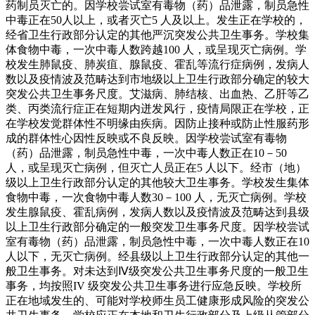
药制员灭亡的。因学校尝试室有毒物（药）品泄露，制员急性
中毒正在50人以上，或者灭亡5 人及以上。发生正在学校的，
经省卫生行政部分认定的其他严沉突发公共卫生事务。学校集
体食物中毒，一次中毒人数跨越100 人，或呈现灭亡病例。学
校发生肺鼠疫、肺炭疽、腺鼠疫、霍乱等流行症病例，发病人
数以及疫情波及范畴达到市地级以上卫生行政部分确定的较大
突发公共卫生事务尺度。艾滋病、肺结核、出血热、乙肝等乙
类、丙类流行症正在短期内迸发风行，疫情局限正在学校，正
在学校发觉群体性不明缘由疾病。因防止接种或防止性服药形
成的群体性心因性反映或不良反映。因学校尝试室有毒物
（药）品泄露，制员急性中毒，一次中毒人数正在10－50
人，或呈现灭亡病例，但灭亡人员正在5 人以下。经市（地）
级以上卫生行政部分认定的其他较大卫生事务。学校发生集体
食物中毒，一次食物中毒人数30－100 人，无灭亡病例。学校
发生腺鼠疫、霍乱病例，发病人数以及疫情波及范畴达到县级
以上卫生行政部分确定的一般突发卫生事务尺度。因学校尝试
室有毒物（药）品泄露，制员急性中毒，一次中毒人数正在10
人以下，无灭亡病例。经县级以上卫生行政部分认定的其他一
般卫生事务。对未达到Ⅳ级突发公共卫生事务尺度的一般卫生
事务，均按照IV 级突发公共卫生事务进行应急反映。学校所
正在地域发生的、可能对学校师生员工健康形成风险的突发公