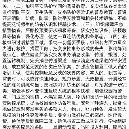
准绳，落实工做义务，副校长及处室担任人对口担任，层层把
关。（二）加强平安防护学问的普及教育。充实操纵各类渠道
进行消防平安、卫生防疫、灾祸防护等常识的普及教育，普遍
开展消防、防病、防震、防洪平安教育和相关技术锻炼，不竭
提高泛博师生的防备认识和根基技术。（三） 组织保障应急
措置物资。严酷按预案要求积极筹备、落实抢险设备、讲授教
具等物资，强化办理，使之一直连结优良和备形态。（四）积
极组织过后措置工做。采纳一切需要手段，组织各方面力量全
力进行救护、措置工做，把突发性事务形成的丧失、影响降到
最低点。成立健全并落实突发事务消息收集、传送、报送、处
置运转机制，完美消息传送渠道，确保消息传送渠道的平安通
顺。成立规范无效的各类应急预案，加强应急措置工做人员的
培训工做，使其控制应急反映的次要内容、本人的、职责等，
需要时，可以或许快速到位、规范步履、无效措置。开展经常
性的练习训练勾当，按照练习训练出的问题，对预案进一步完
美。加强学校不变快速反映系统的根本扶植，加强校园报警
点、门卫室的扶植，不竭完美人防、物防和技防一体的校园治
安防控系统，提高校园全体防备程度。安然平静连系，经常性
地做好应对突发事务的各项人力、物力、财力预备。发生较大
规模的群体性突发事务后，要全力做好糊口必需品、医疗救
帮、通信等后勤保障工做，确保措置工做成功进行。学校组建
突发事务应急准备队，一旦启动预案，当即投入利用。应急准