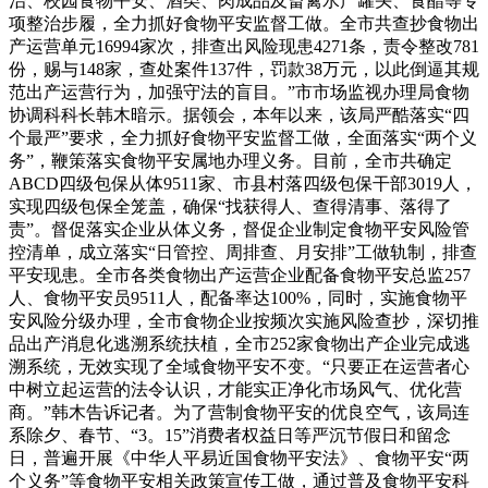
治、校园食物平安、酒类、肉成品及畜禽水产罐头、食醋等专
项整治步履，全力抓好食物平安监督工做。全市共查抄食物出
产运营单元16994家次，排查出风险现患4271条，责令整改781
份，赐与148家，查处案件137件，罚款38万元，以此倒逼其规
范出产运营行为，加强守法的盲目。”市市场监视办理局食物
协调科科长韩木暗示。据领会，本年以来，该局严酷落实“四
个最严”要求，全力抓好食物平安监督工做，全面落实“两个义
务”，鞭策落实食物平安属地办理义务。目前，全市共确定
ABCD四级包保从体9511家、市县村落四级包保干部3019人，
实现四级包保全笼盖，确保“找获得人、查得清事、落得了
责”。督促落实企业从体义务，督促企业制定食物平安风险管
控清单，成立落实“日管控、周排查、月安排”工做轨制，排查
平安现患。全市各类食物出产运营企业配备食物平安总监257
人、食物平安员9511人，配备率达100%，同时，实施食物平
安风险分级办理，全市食物企业按频次实施风险查抄，深切推
品出产消息化逃溯系统扶植，全市252家食物出产企业完成逃
溯系统，无效实现了全域食物平安不变。“只要正在运营者心
中树立起运营的法令认识，才能实正净化市场风气、优化营
商。”韩木告诉记者。为了营制食物平安的优良空气，该局连
系除夕、春节、“3。15”消费者权益日等严沉节假日和留念
日，普遍开展《中华人平易近国食物平安法》、食物平安“两
个义务”等食物平安相关政策宣传工做，通过普及食物平安科