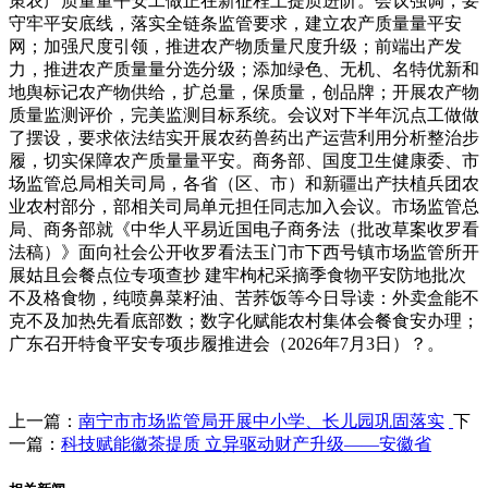
策农产质量量平安工做正在新征程上提质进阶。会议强调，要
守牢平安底线，落实全链条监管要求，建立农产质量量平安
网；加强尺度引领，推进农产物质量尺度升级；前端出产发
力，推进农产质量量分选分级；添加绿色、无机、名特优新和
地舆标记农产物供给，扩总量，保质量，创品牌；开展农产物
质量监测评价，完美监测目标系统。会议对下半年沉点工做做
了摆设，要求依法结实开展农药兽药出产运营利用分析整治步
履，切实保障农产质量量平安。商务部、国度卫生健康委、市
场监管总局相关司局，各省（区、市）和新疆出产扶植兵团农
业农村部分，部相关司局单元担任同志加入会议。市场监管总
局、商务部就《中华人平易近国电子商务法（批改草案收罗看
法稿）》面向社会公开收罗看法玉门市下西号镇市场监管所开
展姑且会餐点位专项查抄 建牢枸杞采摘季食物平安防地批次
不及格食物，纯喷鼻菜籽油、苦荞饭等今日导读：外卖盒能不
克不及加热先看底部数；数字化赋能农村集体会餐食安办理；
广东召开特食平安专项步履推进会（2026年7月3日）？。
上一篇：
南宁市市场监管局开展中小学、长儿园巩固落实
下
一篇：
科技赋能徽茶提质 立异驱动财产升级——安徽省