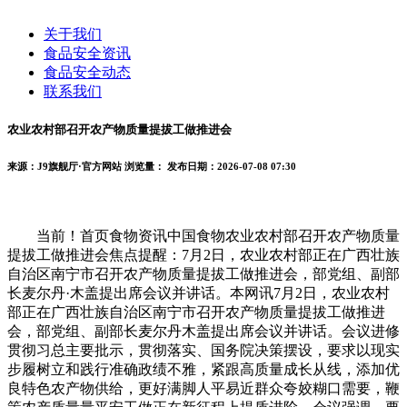
关于我们
食品安全资讯
食品安全动态
联系我们
农业农村部召开农产物质量提拔工做推进会
来源：J9旗舰厅·官方网站
浏览量：
发布日期：2026-07-08 07:30
当前！首页食物资讯中国食物农业农村部召开农产物质量
提拔工做推进会焦点提醒：7月2日，农业农村部正在广西壮族
自治区南宁市召开农产物质量提拔工做推进会，部党组、副部
长麦尔丹·木盖提出席会议并讲话。本网讯7月2日，农业农村
部正在广西壮族自治区南宁市召开农产物质量提拔工做推进
会，部党组、副部长麦尔丹木盖提出席会议并讲话。会议进修
贯彻习总主要批示，贯彻落实、国务院决策摆设，要求以现实
步履树立和践行准确政绩不雅，紧跟高质量成长从线，添加优
良特色农产物供给，更好满脚人平易近群众夸姣糊口需要，鞭