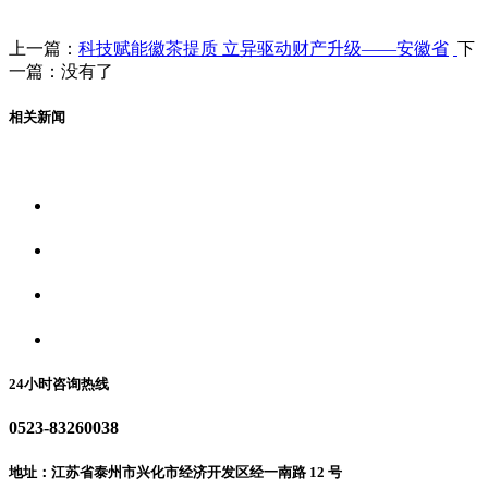
上一篇：
科技赋能徽茶提质 立异驱动财产升级——安徽省
下
一篇：没有了
相关新闻
关于我们
食品安全资讯
食品安全动态
联系我们
24小时咨询热线
0523-83260038
地址：江苏省泰州市兴化市经济开发区经一南路 12 号