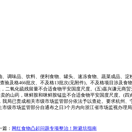
调味品、饮料、便利食物、罐头、速冻食物、蔬菜成品、淀粉
查验及格466批次、不及格13批次(见附件)。不及格项目涉及
眼，二氧化硫残留量不合适食物平安国度尺度。(五)嘉兴谦元商贸
发卖的山药，咪鲜胺和咪鲜胺锰盐不合适食物平安国度尺度。(四
，我局已责成相关市级市场监管部分依法予以查处。要求杭州、
上市级市场监管部分自通布之日3个月内向浙江省市场监视办理
一篇：
网红食物凸起问题专项整治！附避坑指南