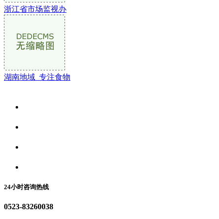
浙江省市场监视办
湖南地域_专注食物
关于我们
食品安全资讯
食品安全动态
联系我们
24小时咨询热线
0523-83260038