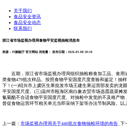
关于我们
食品安全资讯
食品安全动态
联系我们
浙江省市场监视办理局食物平安监视抽检消息布
来源：J9旗舰厅·官方网站
浏览量：
发布日期：2026-05-08 20:10
近期，浙江省市场监视办理局组织抽检粮食加工品、食用油、
类食物479批次样品。按照食物平安国度尺度查验和鉴定！抽样
下！(一)绍兴市上虞区生果批发市场王建生果运营部发卖的龙
平安国度尺度。(三)温州市瓯海区南白象农贸市场选霞蔬菜摊
氰菊酯不合适食物平安国度尺度。对抽检中发觉的不及格产物
督促食物运营环节相关单元当即采纳下架等办法节制风险。以
上一篇：
市场监视办理局关于446批次食物抽检环境的布告
下