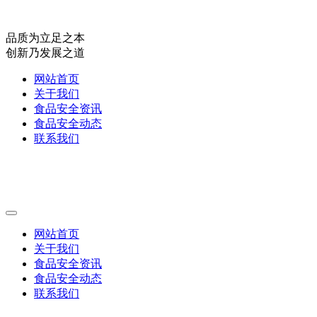
品质为立足之本
创新乃发展之道
网站首页
关于我们
食品安全资讯
食品安全动态
联系我们
网站首页
关于我们
食品安全资讯
食品安全动态
联系我们