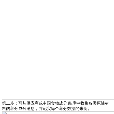
第二步：可从供应商或中国食物成分表/库中收集各类原辅材
料的养分成分消息，并记实每个养分数据的来历。