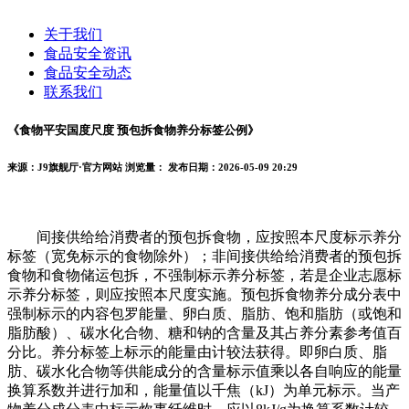
关于我们
食品安全资讯
食品安全动态
联系我们
《食物平安国度尺度 预包拆食物养分标签公例》
来源：J9旗舰厅·官方网站
浏览量：
发布日期：2026-05-09 20:29
间接供给给消费者的预包拆食物，应按照本尺度标示养分
标签（宽免标示的食物除外）；非间接供给给消费者的预包拆
食物和食物储运包拆，不强制标示养分标签，若是企业志愿标
示养分标签，则应按照本尺度实施。预包拆食物养分成分表中
强制标示的内容包罗能量、卵白质、脂肪、饱和脂肪（或饱和
脂肪酸）、碳水化合物、糖和钠的含量及其占养分素参考值百
分比。养分标签上标示的能量由计较法获得。即卵白质、脂
肪、碳水化合物等供能成分的含量标示值乘以各自响应的能量
换算系数并进行加和，能量值以千焦（kJ）为单元标示。当产