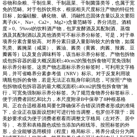
谷物和杂粮、干制生果、干制蔬菜、干制菌藻类等，也属于宽
免的范畴。对于包拆饮用水，根据相关尺度标注产物的特征性
目标，如偏硅酸、碘化物、硒、消融性总固体含量以及次要阳
离子(K+、Na+、Ca2+、Mg2+)含量范畴等，养分消息。酒精
度＞0。5%vol的饮料酒产物，包罗发酵酒及其配制酒、蒸馏
酒及其配制酒以及其他酒类可不标示养分标签。可是，对于单
项养分素含量较高、对养分素日摄入量影响较大的食物，如腐
乳类、酱腌菜（咸菜）、酱油、酱类（黄酱、肉酱、辣酱、豆
瓣酱等）以及复合调味料等，该当标示养分标签。产物包拆物
或包拆容器的最大概况面积≤40cm2的预包拆食物可宽免强制
标示养分标签。这类产物志愿标示养分标签时，可利用文字格
局，并可省略养分素参考值（NRV）标示。对于反复利用玻
璃瓶包拆的食物，若是无法正在瓶身印刷消息，可按照“产物
包拆物或包拆容器的最大概况面积≤40cm2的预包拆食物”施
行，可宽免强制标示养分标签。为了规范食物养分标签标示，
便于消费者回忆和比力，本尺度附录B中保举了8种根基格
局。正在合适根基格局要乞降确保不合错误消费者形成的准绳
下，企业正在版面设想时可进行恰当调整，包罗但不限于：因
美妙要求或为便于消费者察看而调整文字格局（左对齐、居中
等）、布景和表格颜色或恰当添加内框线等。按照标签的外
形，企业能够选用横排（程度）格局标示，将养分成分分为两