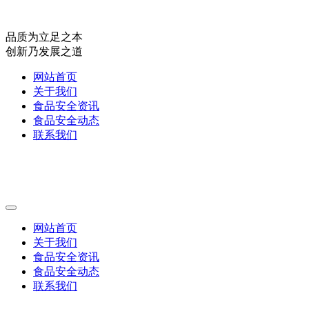
品质为立足之本
创新乃发展之道
网站首页
关于我们
食品安全资讯
食品安全动态
联系我们
网站首页
关于我们
食品安全资讯
食品安全动态
联系我们