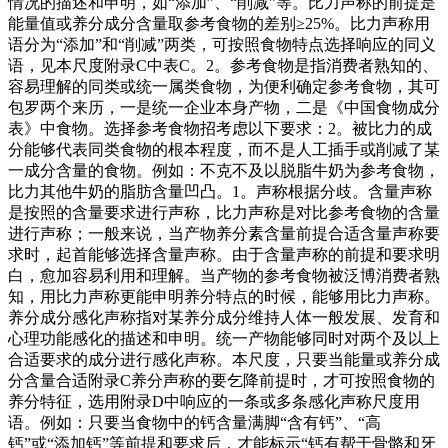
情况的描述和申明，如“添加”、“削减”等。比力声称的前提是
能量值或养分成分含量取参考食物的差别≥25%。比力声称用
语分为“添加”和“削减”两类，可按照食物特点选择响应的同义
语，见本尺度附录C中表C。2。参考食物是指消费者熟知的、
容易理解的同类或统一属类食物，为便利确定参考食物，其可
包罗两个来历，一是统一企业本身产物，二是《中国食物成分
表》中食物。选择参考食物招考虑以下要求：2。被比力的成
分能够代表同类食物的根本程度，而不是人工插手或削减了某
一成分含量的食物。例如：不克不及以脱脂牛奶为参考食物，
比力其他牛奶的脂肪含量凹凸。1。声称根据分歧。含量声称
是按照的含量要求进行声称，比力声称是对比参考食物的含量
进行声称；一般来说，当产物养分素含量前提合适含量声称要
求时，起首能够选择含量声称。由于含量声称的前提和要求明
白，愈加容易利用和理解。当产物的参考食物被泛博消费者熟
知，用比力声称更能申明养分特点的时候，能够用比力声称。
养分成分感化声称指对某养分成分维持人体一般发展、发育和
心理功能感化的描述和申明。统一产物能够同时对两个及以上
合适要求的成分进行感化声称。本尺度，只要当能量或养分成
分含量合适附录C养分声称的要乞降前提时，才可按照食物的
养分特征，选用附录D中响应的一条或多条感化声称尺度用
语。例如：只要当食物中的钙含量满脚“含有钙”、“高
钙”或“添加钙”等前提和要求后，才能标示“钙有帮于骨骼和牙