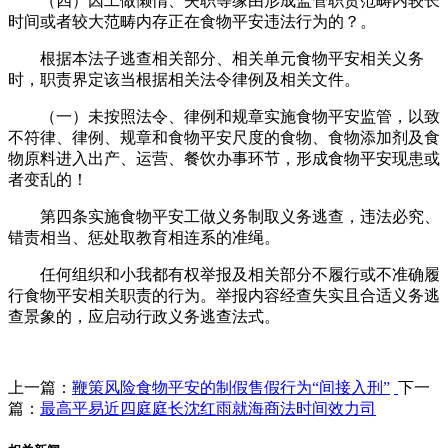
（四）因工做懒惰、失职等缘由形成监管职责范畴内较长
时间或者较大范畴内存正在食物平安违法行为的？。
根据本法子逃查相关部分、相关单元食物平安相关义务
时，职责界定该当根据相关法令律例及相关文件。
（一）未按照法令、律例和规章实施食物平安监管，以致
不符律、律例、规章和食物平安尺度的食物、食物添加剂及食
物原料进入出产、运营、餐饮办事环节，形成食物平安现患或
者变乱的！
第四条实施食物平安工做义务制取义务逃查，违法必究、
错责相当、惩处取教育相连系的准绳。
任何组织和小我都有权举报及相关部分不履行或不准确履
行食物平安相关职责的行为。举报内容经查失实且合适义务逃
查景象的，应启动行政义务逃查法式。
上一篇：
鞭策风险食物平安的制假售假行为“间接入刑”
下一
篇：
最高平易近四庭庭长沈红雨就海商法时间效力司