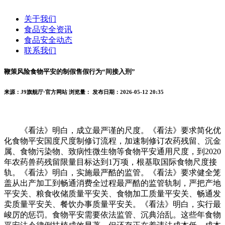
关于我们
食品安全资讯
食品安全动态
联系我们
鞭策风险食物平安的制假售假行为“间接入刑”
来源：J9旗舰厅·官方网站
浏览量：
发布日期：2026-05-12 20:35
《看法》明白，成立最严谨的尺度。《看法》要求简化优
化食物平安国度尺度制修订流程，加速制修订农药残留、沉金
属、食物污染物、致病性微生物等食物平安通用尺度，到2020
年农药兽药残留限量目标达到1万项，根基取国际食物尺度接
轨。《看法》明白，实施最严酷的监管。《看法》要求健全笼
盖从出产加工到畅通消费全过程最严酷的监管轨制，严把产地
平安关、粮食收储质量平安关、食物加工质量平安关、畅通发
卖质量平安关、餐饮办事质量平安关。《看法》明白，实行最
峻厉的惩罚。食物平安需要依法监管、沉典治乱。这些年食物