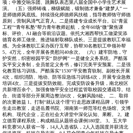
项；中雅交响乐团、跳舞队表态第八届全国中小学生艺术展
演。 （五）强师铸魂，梯级赋能，锻制德才兼备“建梦人” 一
是师德师风底线。持续强化师德师风扶植，指导教师恪守师德
原则，营制风清气正育人。二是搭建专业成长平台。以“青蓝
工程”“青年私塾”帮力青年教师起航 ，全年60场“微”聚焦课
标、评价、AI 融合等前沿议题。依托大湘西帮扶工做梁笑添
德育名师工做坐、推进辐射取梯队成长。三是提拔教职工幸福
感。为全体教职工采办医疗互帮，协帮30名教职工申领补帮
5。4万元，全年开展各类慰问40余次。 （六）建牢防地，守
护安然，织密校园平安“ 防护网” 一是健全义务系统。严酷落
实平安义务制，全员签定义务书，修订完美平安预案。二是强
化教育练习训练。严酷落实“1530”平安教育轨制。副校长开展
4次，组织消防、地动、防等应急练习训练4次，开展专业急救
培训4次。三是提拔安防效能。完成安防设备升级，南北校区
共新增百余个。加强食物平安全过程监管取校园交通疏导。结
合、街道等部分开展周边整治6次， 化解风险8处。 二、取得
的次要效益 1。打制“就认这个理”行走思政课程品牌，引领学
生走出教室，走进岳麓书院、湖南第一师范等红色场馆、文博
机构、现代企业，正在社会大讲堂中深化认知、果断。 2。建
立德育课程系统，构成精品从题班会课例180堂。 3。五大学
科竞赛50人获省一等，14人入选省队，2人入选国度并获清北