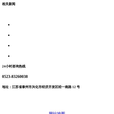
相关新闻
关于我们
食品安全资讯
食品安全动态
联系我们
24小时咨询热线
0523-83260038
地址：江苏省泰州市兴化市经济开发区经一南路 12 号
微信二维码
网站地图