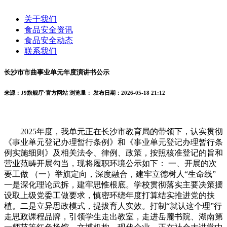
关于我们
食品安全资讯
食品安全动态
联系我们
长沙市市曲事业单元年度演讲书公示
来源：J9旗舰厅·官方网站
浏览量：
发布日期：2026-05-18 21:12
2025年度，我单元正在长沙市教育局的带领下，认实贯彻
《事业单元登记办理暂行条例》和《事业单元登记办理暂行条
例实施细则》及相关法令、律例、政策，按照核准登记的旨和
营业范畴开展勾当，现将履职环境公示如下： 一、开展的次
要工做 （一）举旗定向，深度融合，建牢立德树人“生命线”
一是深化理论武拆，建牢思惟根底。学校贯彻落实主要决策摆
设取上级党委工做要求，慎密环绕年度打算结实推进党的扶
植。二是立异思政模式，提拔育人实效。打制“就认这个理”行
走思政课程品牌，引领学生走出教室，走进岳麓书院、湖南第