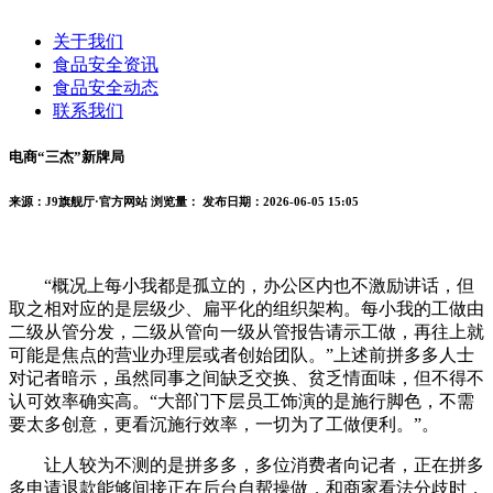
关于我们
食品安全资讯
食品安全动态
联系我们
电商“三杰”新牌局
来源：J9旗舰厅·官方网站
浏览量：
发布日期：2026-06-05 15:05
“概况上每小我都是孤立的，办公区内也不激励讲话，但
取之相对应的是层级少、扁平化的组织架构。每小我的工做由
二级从管分发，二级从管向一级从管报告请示工做，再往上就
可能是焦点的营业办理层或者创始团队。”上述前拼多多人士
对记者暗示，虽然同事之间缺乏交换、贫乏情面味，但不得不
认可效率确实高。“大部门下层员工饰演的是施行脚色，不需
要太多创意，更看沉施行效率，一切为了工做便利。”。
让人较为不测的是拼多多，多位消费者向记者，正在拼多
多申请退款能够间接正在后台自帮操做，和商家看法分歧时，