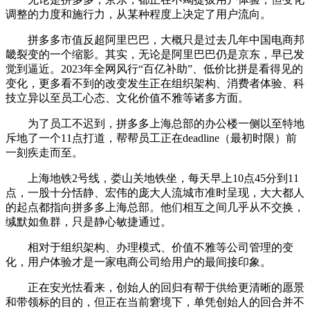
调整的力度和施行力，从某种程度上决定了用户流向。
拼多多市值反超阿里巴巴，大概只是过去几年中国电商邦
畿裂变的一个缩影。其实，无论是阿里巴巴仍是京东，早已发
觉到逼近。2023年全网风行“百亿补助”、低价比拼是看得见的
变化，更多看不到的改变发生正在组织架构、消费者体验、科
技立异以至员工心态、文化价值不雅等诸多方面。
为了员工不迟到，拼多多上海总部的办公楼一侧以至特地
斥地了一个11点打道，帮帮员工正在deadline（最初时限）前
一刻疾走而至。
上海地铁2号线，娄山关地铁坐，每天早上10点45分到11
点，一股十分恬静、宏伟的庞大人流城市准时呈现，大大都人
的起点都指向拼多多上海总部。他们相互之间几乎从不交换，
缄默如鱼群，只是静心敏捷通过。
相对于组织架构、办理模式、价值不雅等公司管理的变
化，用户体验才是一家电商公司给用户的最间接印象。
正在安光怯看来，创始人的回归有帮于供给更清晰的愿景
和带领标的目的，但正在当前窘境下，单凭创始人的回合并不