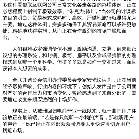
多这种看似取互联网公司日常文化各走各路的办理体例，正在
必然程度上创制了极致效率。”朱克力指出，“当公司的计谋标
的目的明白、贸易模式成熟时，高效、严酷地施行就显得尤为
主要。通过这种体例，拼多多确保了其贸易策略可以或许更敏
捷、精确地获得实施，从而正在合作激烈的市场中脱颖而
出。”？。
人们很难鉴定强调价值不雅，激励沟通、立异，颠末细密
设想的办理系统，和封锁、极简、扁平以及拿成果措辞的办理
模式到底哪一个更科学。但拼多多就是如许一交和过来，而且
获得本人想要的成果。
全联并购公会信用办理委员会专家安光怯认为，正在当前
经济形势严峻、行业内卷的环境下，创始人发声是由于公司面
对严沉的合作压力和市场变化，曾经感遭到了来自外部的，需
要通过改变来顺应激烈的市场所作。
现实上，从戴珊回归电商营业一线以来，就一曲把用户体
验放正在最前端。“若是你只能听一小我的声音，那就听用户
的声音。” 她已经正在内部频频强调要以更快速度切近用户、
切近市场。