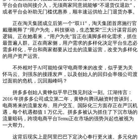
平台会自动间接介入，无须商家同意就能够“不退货仅退款”，
或者平台会补助无门槛优惠券，顺丰速运供给上门退货办事。
正在淘天集团成立后第一个“双11”，淘天集团首席施行官
戴珊阐释了“用户为先，科技驱动，生态繁荣”三大计谋背后的
逻辑。正在她看来，“用户为先”旨正在满脚多样化需求，抓住
最普遍人群。正在商家侧，用户需求的多样化决定平台生态必
需多样化，平台和商家都要从过去的流量运营，改变为多样化
的用户资产运营。
不外相对于AI可能给保守电商带来的改变，似乎更为关
怀马云、刘强东的接踵发声，以及创始人的回归会率领公司渡
过面前的危机，沉回巅峰吗？
拼多多创始人黄铮似乎早已预见到这一刻。江湖传言：
2016 年拼多多公司成立第二年，黄铮向腾讯融资时曾谈到，
电商将来的流量发布、用户交互、国际化三方面存正在严沉机
遇，每个机遇都值 1 万亿元。拼多多被认为抓住了下沉市场的
流量暗码，跨境电商平台Temu正在市场的强势兴起也被视为
一大帮力。
这背后现实上是阿里巴巴下定决心奉行更火速、多元化的