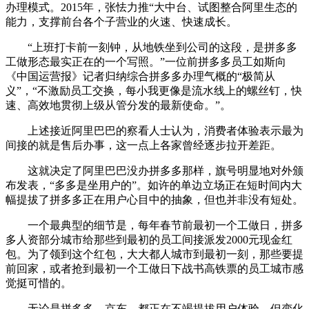
办理模式。2015年，张怯力推“大中台、试图整合阿里生态的
能力，支撑前台各个子营业的火速、快速成长。
“上班打卡前一刻钟，从地铁坐到公司的这段，是拼多多
工做形态最实正在的一个写照。”一位前拼多多员工如斯向
《中国运营报》记者归纳综合拼多多办理气概的“极简从
义”，“不激励员工交换，每小我更像是流水线上的螺丝钉，快
速、高效地贯彻上级从管分发的最新使命。”。
上述接近阿里巴巴的察看人士认为，消费者体验表示最为
间接的就是售后办事，这一点上各家曾经逐步拉开差距。
这就决定了阿里巴巴没办拼多多那样，旗号明显地对外颁
布发表，“多多是坐用户的”。如许的单边立场正在短时间内大
幅提拔了拼多多正在用户心目中的抽象，但也并非没有短处。
一个最典型的细节是，每年春节前最初一个工做日，拼多
多人资部分城市给那些到最初的员工间接派发2000元现金红
包。为了领到这个红包，大大都人城市到最初一刻，那些要提
前回家，或者抢到最初一个工做日下战书高铁票的员工城市感
觉挺可惜的。
无论是拼多多，京东，都正在不竭提拔用户体验，但变化