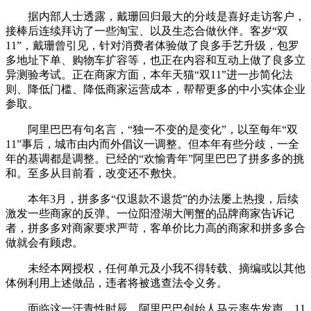
据内部人士透露，戴珊回归最大的分歧是喜好走访客户，
接棒后连续拜访了一些淘宝、以及生态合做伙伴。客岁“双
11”，戴珊曾引见，针对消费者体验做了良多手艺升级，包罗
多地址下单、购物车扩容等，也正在内容和互动上做了良多立
异测验考试。正在商家方面，本年天猫“双11”进一步简化法
则、降低门槛、降低商家运营成本，帮帮更多的中小实体企业
参取。
阿里巴巴有句名言，“独一不变的是变化”，以至每年“双
11”事后，城市由内而外倡议一调整。但本年有些分歧，一全
年的基调都是调整。已经的“欢愉青年”阿里巴巴了拼多多的挑
和。至多从目前看，改变还不敷快。
本年3月，拼多多“仅退款不退货”的办法屡上热搜，后续
激发一些商家的反弹。一位阳澄湖大闸蟹的品牌商家告诉记
者，拼多多对商家要求严苛，客单价比力高的商家和拼多多合
做就会有顾虑。
未经本网授权，任何单元及小我不得转载、摘编或以其他
体例利用上述做品，违者将被逃查法令义务。
面临这一汗青性时辰，阿里巴巴创始人马云率先发声，11