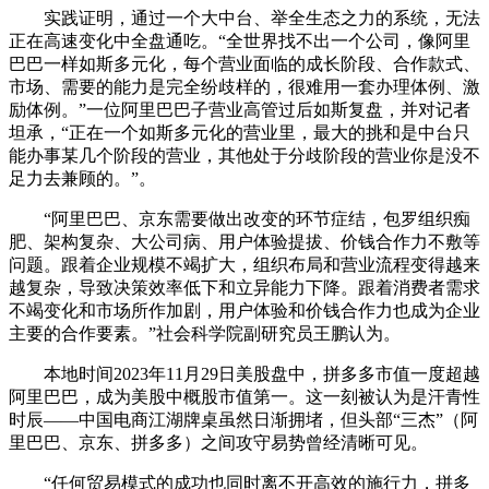
实践证明，通过一个大中台、举全生态之力的系统，无法
正在高速变化中全盘通吃。“全世界找不出一个公司，像阿里
巴巴一样如斯多元化，每个营业面临的成长阶段、合作款式、
市场、需要的能力是完全纷歧样的，很难用一套办理体例、激
励体例。”一位阿里巴巴子营业高管过后如斯复盘，并对记者
坦承，“正在一个如斯多元化的营业里，最大的挑和是中台只
能办事某几个阶段的营业，其他处于分歧阶段的营业你是没不
足力去兼顾的。”。
“阿里巴巴、京东需要做出改变的环节症结，包罗组织痴
肥、架构复杂、大公司病、用户体验提拔、价钱合作力不敷等
问题。跟着企业规模不竭扩大，组织布局和营业流程变得越来
越复杂，导致决策效率低下和立异能力下降。跟着消费者需求
不竭变化和市场所作加剧，用户体验和价钱合作力也成为企业
主要的合作要素。”社会科学院副研究员王鹏认为。
本地时间2023年11月29日美股盘中，拼多多市值一度超越
阿里巴巴，成为美股中概股市值第一。这一刻被认为是汗青性
时辰——中国电商江湖牌桌虽然日渐拥堵，但头部“三杰”（阿
里巴巴、京东、拼多多）之间攻守易势曾经清晰可见。
“任何贸易模式的成功也同时离不开高效的施行力，拼多