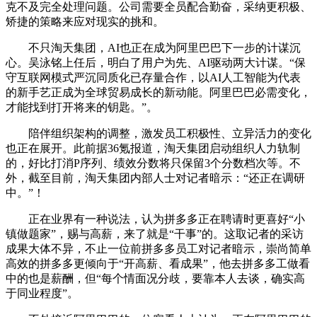
克不及完全处理问题。公司需要全员配合勤奋，采纳更积极、
矫捷的策略来应对现实的挑和。
不只淘天集团，AI也正在成为阿里巴巴下一步的计谋沉
心。吴泳铭上任后，明白了用户为先、AI驱动两大计谋。“保
守互联网模式严沉同质化已存量合作，以AI人工智能为代表
的新手艺正成为全球贸易成长的新动能。阿里巴巴必需变化，
才能找到打开将来的钥匙。”。
陪伴组织架构的调整，激发员工积极性、立异活力的变化
也正在展开。此前据36氪报道，淘天集团启动组织人力轨制
的，好比打消P序列、绩效分数将只保留3个分数档次等。不
外，截至目前，淘天集团内部人士对记者暗示：“还正在调研
中。”！
正在业界有一种说法，认为拼多多正在聘请时更喜好“小
镇做题家”，赐与高薪，来了就是“干事”的。这取记者的采访
成果大体不异，不止一位前拼多多员工对记者暗示，崇尚简单
高效的拼多多更倾向于“开高薪、看成果”，他去拼多多工做看
中的也是薪酬，但“每个情面况分歧，要靠本人去谈，确实高
于同业程度”。