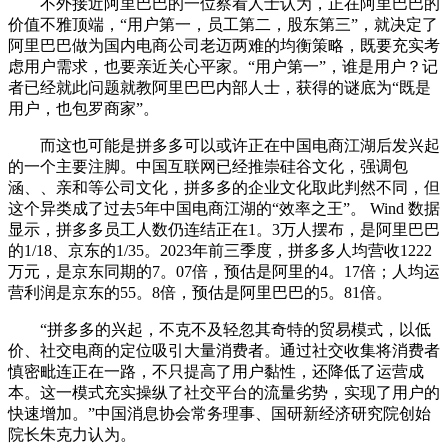
不外接近阿里巴巴的一位察看人士认为，正在阿里巴巴的
价值不雅顶端，“用户第一，员工第二，股东第三”，就决定了
阿里巴巴做为国内电商公司老迈两难的均衡策略，既要充实考
虑用户需求，也要亲近关心平家。“用户第一”，谁是用户？记
者已经就此问题就教阿里巴巴内部人士，获得的谜底为“既是
用户，也包罗商家”。
而这也可能是拼多多可以或许正在中国电商江湖后发兴起
的一个主要注脚。中国互联网已经推崇硅谷文化，强调包
涵、、亲和等公司文化，拼多多的企业文化取此判然不同，但
这个异类成了过去5年中国电商江湖的“效率之王”。 Wind 数据
显示，拼多多员工人数仍连结正在1。3万人摆布，是阿里巴巴
的1/18、京东的1/35。2023年前三季度，拼多多人均营收1222
万元，是京东同期的7。07倍，预估是阿里的4。17倍；人均运
营利润是京东的55。8倍，预估是阿里巴巴的5。81倍。
“拼多多的兴起，不克不及轻忽其奇特的贸易模式，以低
价、社交电商的定位吸引大量消费者。通过社交收集将消费者
慎密毗连正在一路，不只提高了用户黏性，还降低了运营成
本。这一模式充实操纵了社交平台的流量劣势，实现了用户的
快速增加。”中国消息协会常务理事、国研新经济研究院创始
院长朱克力认为。