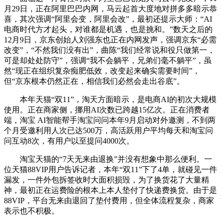
月29日，正在阿里巴巴内网，马云起首大度地对拼多多暗示恭
喜，其次强调“阿里会变，阿里会改”，最初还提示大师：“AI
电商时代方才起头，对谁都是机遇，也是挑和。”数天之后的
12月9日，京东创始人刘强东也正在内网发声，强调京东“必需
改变”，“不然我们没有出”，曲陈“我们经常说和役只做第一，
可是却处处防守”，强调“我不会躺平，兄弟们毫不躺平”，虽
然“现正在组织复杂痴肥低效，改变起来确实需要时间”，
但“京东根本仍然正在，相信我们必然会走出谷底”。
本年天猫“双11”，淘天方面暗示，是电商AI的初次大规模
使用。正在商家侧，挪用AI次数已跨越15亿次。正在消费者
端，淘宝 AI智能帮手淘宝问问本年9月启动对外邀测，不到两
个月受邀利用人次已达500万，高活跃用户平均每天和淘宝问
问互动8次，有用户以至提问4000次。
淘宝天猫的“7天无来由退换”并没有想象中那么便利。一
位天猫88VIP用户告诉记者，本年“双11”下了4单，就碰见一件
漏发，一件外包拆签收时大面积损毁，为了换货花了大量精
神，最初正在运费险的根本上本人垫付了快递费换货。由于是
88VIP，平台无来由退回了垫付费用，但全体流程复杂，商家
表示也不积极。