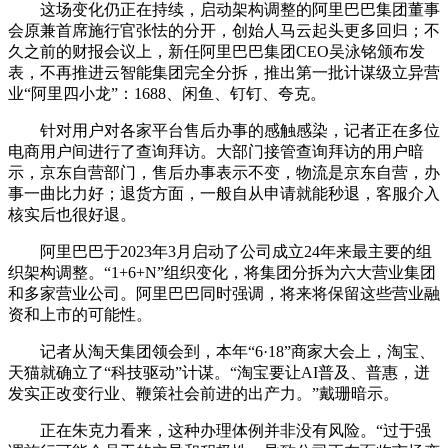
这场变化仍正在持续，启动架构调整的阿里巴巴集团董事
会原兼首席施行官张怯的分开，创始人马云起头更多回归；不
久之前的财报会议上，新任阿里巴巴集团CEO吴泳铭颁布发
表，不再推进云智能集团完全分拆，推出第一批计谋级立异营
业“阿里四小龙”：1688、闲鱼、钉钉、夸克。
针对用户对各家平台售后办事的感触感染，记者正在多位
电商用户间进行了查询拜访。大部门接管查询拜访的用户暗
示，京东自营部门，售后办事表示不变，物流是京东自营，办
事一曲比力好；退货方面，一般自从申请就能秒退，客服介入
核实后也很好退。
阿里巴巴于2023年3月启动了公司成立24年来最主要的组
织架构调整。“1+6+N”组织变化，将集团分拆为六大营业集团
和多家营业公司。阿里巴巴同时强调，将来将保留这些营业融
资和上市的可能性。
记者从淘天集团领会到，本年“6·18”商家大会上，淘宝、
天猫就确立了“科技驱动”计谋。“淘宝要让AI普及、普惠，迸
发实正改变行业、鞭策社会前进的出产力。”戴珊暗示。
正在朱克力看来，这种办理体例并非没有风险。“过于强