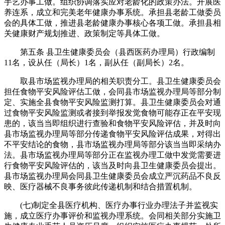
手艺办事工做。组织协调落实应对老龄化的政策办法。开展医
养连系，成立和完美老年健康办事系统。承担县老龄工做委员
会的具体工做，推进县老龄健康办事核心各项工做。承担县相
关健康财产规划推进、政策制定等具体工做。
第五条 县卫生健康委员会（县西医药办理局）行政编制
11名，设从任（局长）1名，副从任（副局长）2名。
取县市场监视办理局的相关职责分工。县卫生健康委员会
担任食物平安风险评估工做，会同县市场监视办理局等部分制
定、实施全县食物平安风险监测打算。县卫生健康委员会对通
过食物平安风险监测或者接到举报发觉食物可能存正在平安现
患的，该当当即组织进行查验和食物平安风险评估，并及时向
县市场监视办理局等部分传递食物平安风险评估成果，对得出
不平安结论的食物，县市场监视办理局等部分该当当即采纳办
法。县市场监视办理局等部分正在监视办理工做中发觉需要进
行食物平安风险评估的，该当及时向县卫生健康委员会提出。
县市场监视办理局会同县卫生健康委员会成立严沉药品不良反
映、医疗器械不良事务彼此传递机制和结合措置机制。
(七)制定全县医疗机构、医疗办事行业办理法子并监视实
施，成立医疗办事评价和监视办理系统。会同相关部分实施卫