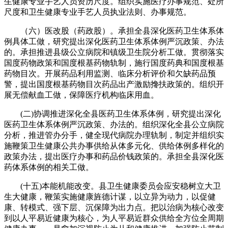
生健康专业手艺人员资历尺度。组织实施医疗办事规范、处所
尺度和卫生健康专业手艺人员执业法则、办事规范。
（六）医改股（药政股）。承担全县深化医药卫生体系体
例具体工做，研究提出深化医药卫生体系体例严沉政策、办法
的。承担推进县级公立病院和镇级卫生院分析工做。贯彻落实
国度药物政策和国度根基药物轨制，施行国度药典和国度根基
药物目次。开展药品利用监测、临床分析评价和欠缺药品预
警，提出国度根基药物目次药品出产激励搀扶政策的。组织开
展无偿献血工做，保障医疗机构临床用血。
(二)协调推进深化全县医药卫生体系体例，研究提出深化
医药卫生体系体例严沉政策、办法的。组织深化全县公立病院
分析，推进管办分手，健全现代病院办理轨制，制定并组织实
施鞭策卫生健康公共办事供给从体多元化、供给体例多样化的
政策办法，提出医疗办事和药品价钱政策的。承担全县深化医
药体系体例的相关工做。
(十五)本能机能改变。县卫生健康委员会应安稳树立大卫
生大健康，鞭策实施健康旌德计谋，以立异为动力，以促健
康、转模式、强下层、沉保障为出力点。把以治病为核心改变
到以人平易近健康为核心，为人平易近群众供给全方位全周期