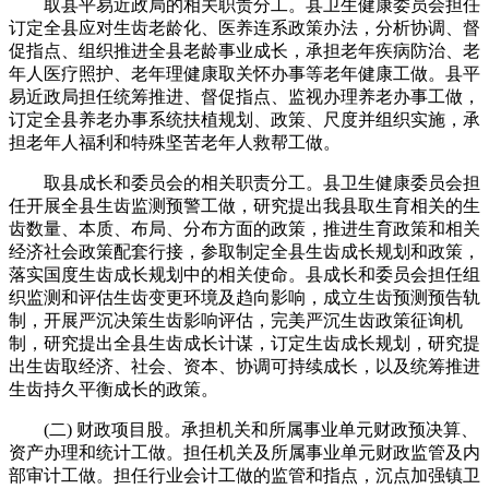
取县平易近政局的相关职责分工。县卫生健康委员会担任
订定全县应对生齿老龄化、医养连系政策办法，分析协调、督
促指点、组织推进全县老龄事业成长，承担老年疾病防治、老
年人医疗照护、老年理健康取关怀办事等老年健康工做。县平
易近政局担任统筹推进、督促指点、监视办理养老办事工做，
订定全县养老办事系统扶植规划、政策、尺度并组织实施，承
担老年人福利和特殊坚苦老年人救帮工做。
取县成长和委员会的相关职责分工。县卫生健康委员会担
任开展全县生齿监测预警工做，研究提出我县取生育相关的生
齿数量、本质、布局、分布方面的政策，推进生育政策和相关
经济社会政策配套行接，参取制定全县生齿成长规划和政策，
落实国度生齿成长规划中的相关使命。县成长和委员会担任组
织监测和评估生齿变更环境及趋向影响，成立生齿预测预告轨
制，开展严沉决策生齿影响评估，完美严沉生齿政策征询机
制，研究提出全县生齿成长计谋，订定生齿成长规划，研究提
出生齿取经济、社会、资本、协调可持续成长，以及统筹推进
生齿持久平衡成长的政策。
(二) 财政项目股。承担机关和所属事业单元财政预决算、
资产办理和统计工做。担任机关及所属事业单元财政监管及内
部审计工做。担任行业会计工做的监管和指点，沉点加强镇卫