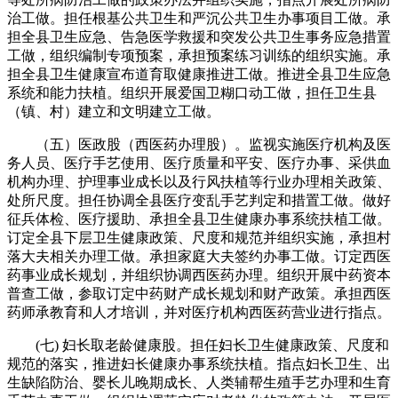
治工做。担任根基公共卫生和严沉公共卫生办事项目工做。承
担全县卫生应急、告急医学救援和突发公共卫生事务应急措置
工做，组织编制专项预案，承担预案练习训练的组织实施。承
担全县卫生健康宣布道育取健康推进工做。推进全县卫生应急
系统和能力扶植。组织开展爱国卫糊口动工做，担任卫生县
（镇、村）建立和文明建立工做。
（五）医政股（西医药办理股）。监视实施医疗机构及医
务人员、医疗手艺使用、医疗质量和平安、医疗办事、采供血
机构办理、护理事业成长以及行风扶植等行业办理相关政策、
处所尺度。担任协调全县医疗变乱手艺判定和措置工做。做好
征兵体检、医疗援助、承担全县卫生健康办事系统扶植工做。
订定全县下层卫生健康政策、尺度和规范并组织实施，承担村
落大夫相关办理工做。承担家庭大夫签约办事工做。订定西医
药事业成长规划，并组织协调西医药办理。组织开展中药资本
普查工做，参取订定中药财产成长规划和财产政策。承担西医
药师承教育和人才培训，并对医疗机构西医药营业进行指点。
(七) 妇长取老龄健康股。担任妇长卫生健康政策、尺度和
规范的落实，推进妇长健康办事系统扶植。指点妇长卫生、出
生缺陷防治、婴长儿晚期成长、人类辅帮生殖手艺办理和生育