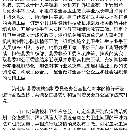
机要、文书及干部人事档案、分析方针办理查核、平安出产、
后勤办事等工做。承担订定全县卫生健康事业成长年度打算和
中持久规划，并协调组织实施。担任代表和政协委员提案打点
的协调工做。订定全县卫生健康科技成长规划及相关政策并组
织实施。开展专业手艺人员医学教育和继续教育工做。订定全
县卫生健康人才成长政策，承担机关和部属单元的人事办理、
机构编制和步队扶植等工做。组织实施全县卫生计生专业手艺
人员职务申报、考评、聘用办理工做，承办干部职工离退休手
续。担任县委组织部、县委非公工委各项决策、摆设的落实，
取县委非公工委连结亲近联系并参取其相关工做。充实阐扬本
身本能机能感化，加强对本行业系统单元党建和营业工做的协
调指点，构成工做合力，配合做好全县非公企业和社会组织党
的扶植工做。
第七条 县委机构编制委员会办公室担任对本的施行环境
进行监视查抄，其调整由县委机构编制委员会办公室按法式打
点。
（四）疾病防控和卫生应急股。订定全县严沉疾病防治规
划、免疫规划、严沉风险人平易近健康公共卫生问题的干涉办
法并组织实施，承担流行症疫情消息发布工做。订定血吸虫病
等处所病防治工做的政策办法并组织实施，指点开展处所病防