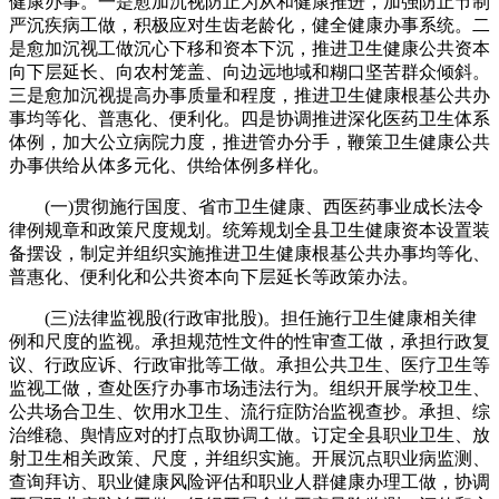
健康办事。一是愈加沉视防止为从和健康推进，加强防止节制
严沉疾病工做，积极应对生齿老龄化，健全健康办事系统。二
是愈加沉视工做沉心下移和资本下沉，推进卫生健康公共资本
向下层延长、向农村笼盖、向边远地域和糊口坚苦群众倾斜。
三是愈加沉视提高办事质量和程度，推进卫生健康根基公共办
事均等化、普惠化、便利化。四是协调推进深化医药卫生体系
体例，加大公立病院力度，推进管办分手，鞭策卫生健康公共
办事供给从体多元化、供给体例多样化。
(一)贯彻施行国度、省市卫生健康、西医药事业成长法令
律例规章和政策尺度规划。统筹规划全县卫生健康资本设置装
备摆设，制定并组织实施推进卫生健康根基公共办事均等化、
普惠化、便利化和公共资本向下层延长等政策办法。
(三)法律监视股(行政审批股)。担任施行卫生健康相关律
例和尺度的监视。承担规范性文件的性审查工做，承担行政复
议、行政应诉、行政审批等工做。承担公共卫生、医疗卫生等
监视工做，查处医疗办事市场违法行为。组织开展学校卫生、
公共场合卫生、饮用水卫生、流行症防治监视查抄。承担、综
治维稳、舆情应对的打点取协调工做。订定全县职业卫生、放
射卫生相关政策、尺度，并组织实施。开展沉点职业病监测、
查询拜访、职业健康风险评估和职业人群健康办理工做，协调