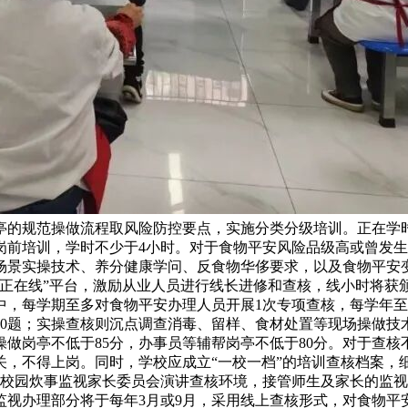
亭的规范操做流程取风险防控要点，实施分类分级培训。正在学
岗前培训，学时不少于4小时。对于食物平安风险品级高或曾发
场景实操技术、养分健康学问、反食物华侈要求，以及食物平安
育正在线”平台，激励从业人员进行线长进修和查核，线小时将获
中，每学期至多对食物平安办理人员开展1次专项查核，每学年至
50题；实操查核则沉点调查消毒、留样、食材处置等现场操做技
操做岗亭不低于85分，办事员等辅帮岗亭不低于80分。对于查核
，不得上岗。同时，学校应成立“一校一档”的培训查核档案，细
向校园炊事监视家长委员会演讲查核环境，接管师生及家长的监
监视办理部分将于每年3月或9月，采用线上查核形式，对食物平