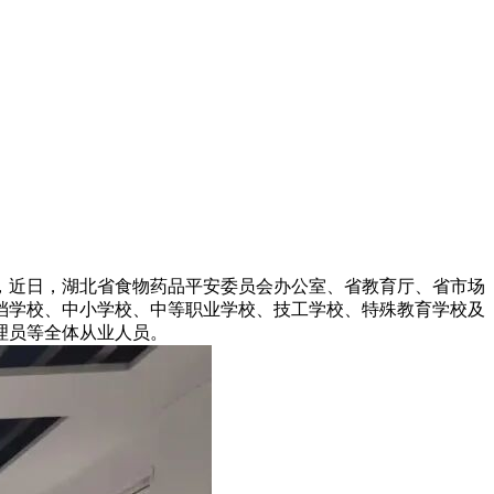
近日，湖北省食物药品平安委员会办公室、省教育厅、省市场
档学校、中小学校、中等职业学校、技工学校、特殊教育学校及
理员等全体从业人员。