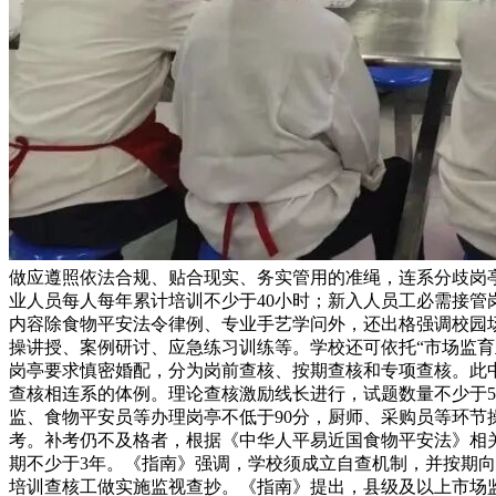
做应遵照依法合规、贴合现实、务实管用的准绳，连系分歧岗
业人员每人每年累计培训不少于40小时；新入人员工必需接管
内容除食物平安法令律例、专业手艺学问外，还出格强调校园
操讲授、案例研讨、应急练习训练等。学校还可依托“市场监
岗亭要求慎密婚配，分为岗前查核、按期查核和专项查核。此
查核相连系的体例。理论查核激励线长进行，试题数量不少于
监、食物平安员等办理岗亭不低于90分，厨师、采购员等环节
考。补考仍不及格者，根据《中华人平易近国食物平安法》相关
期不少于3年。《指南》强调，学校须成立自查机制，并按期
培训查核工做实施监视查抄。《指南》提出，县级及以上市场