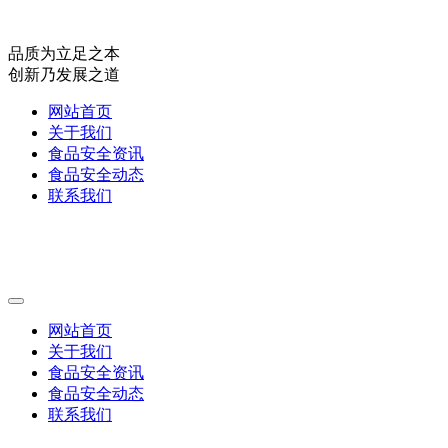
品质为立足之本
创新乃发展之道
网站首页
关于我们
食品安全资讯
食品安全动态
联系我们
网站首页
关于我们
食品安全资讯
食品安全动态
联系我们