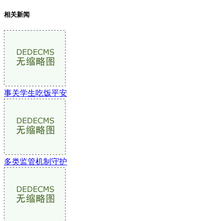
相关新闻
事关学生吃饭平安
多类监管机制守护