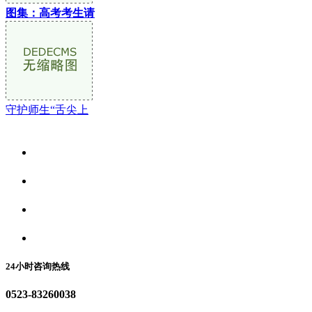
图集：高考考生请
守护师生“舌尖上
关于我们
食品安全资讯
食品安全动态
联系我们
24小时咨询热线
0523-83260038