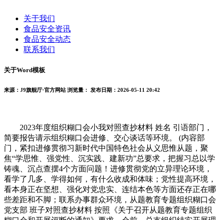
关于我们
食品安全资讯
食品安全动态
联系我们
关于Word模板
来源：J9旗舰厅·官方网站
浏览量：
发布日期：2026-05-11 20:42
2023年度组织糊口会小我对照查抄材料 姓名 引语部门，
简要报告请示组织糊口会进修、交心谈话等环境。 (内容部
门，紧扣进修贯彻习新时代中国特色社会从义思惟从题，聚
焦“学思惟、强党性、沉实践、建新功”总要求，把握习总以学
铸魂、沉点查摆4个方面问题！进修贯彻党的立异理论环境，
看学了几多、学得如何，有什么收成和体味；党性提高环境，
看本身正在坚想、强化对党忠实、连结本色等方面还存正在哪
些差距和不脚；联系办事群众环境，从题教育专题组织糊口会
党支部 班子对照查抄材料 按照《关于召开从题教育专题组织