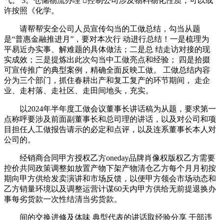
气。 3。仓储物流办理 控制公司涉及物料物化性质，可以或
许按照《化学。
请帮帮安全公司人员宣传勾当的工做总结，勾当从题
是“普惠金融推进月”，要对本次行 动进行总结！一是梳理为
平易近办实事、解难题的具体做法；二是总 结走访对接的现
实成效；三是提炼出此次勾当中工做亮点和经验； 四是拾掇
可宣传推广的典型案例，精确全面反映工做。 工做总结内容
分为三个部门，抓住春耕出产和复工复产的环节期间， 走企
业、走村落、走社区、走田间地头，充实。
以2024年半年度工做会议董事长讲话稿为从题，要求第一
点称呼要涉及前面副董事长和总司理的讲话，以及对公司和项
目担任人工做报告请示的必定和点评，以及连系董事长本人对
公司的。
经销商合同甲方授权乙方oneday品牌肖像权版权乙方需要
控价共同政策调整如放置产物下架产物清仓乙方每个月月初按
期向甲方供给发卖演讲和市场反馈，以便甲方领会市场动态和
乙方销量环境以及调整运营计谋60天内甲方供给无前提退换办
事每劣货款一次性结清当劣货款。
间的交换进修及体味 典型代表的讲话取经验分享 干部违