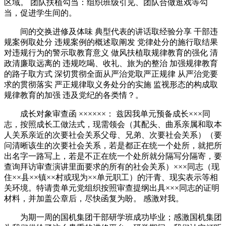
区域。 团队扶植勾当：组织班级引见、团队合做逛戏等勾
当，促进学生间的。
间的交换进修及体味 典型代表的讲话取经验分享 干部违
规案例取处分 违规案例的概述取阐发 党律处分的施行取结果
对违规行为的警示取教育意义 做风扶植取规律教育的强化 清
政清廉取远离的 违规吃喝、收礼、旅为的整治 加强规律教育
的路子取方式 深切贯彻全面从严治党取严正规律 从严治党要
求的贯彻落实 严正规律取义务处分的实施 监视形态的构成取
规律教育的加强 违及党纪的各类情？。
成长对象审查函 ××××××： 兹因我单元预备成长×××同
志，按照成长工做法式，现需领会（其配头、曲系亲属和取本
人关系亲近的次要社会关系父母、兄弟、次要社会关系）（要
问清晰该生的次要社会关系，若是都正在统一个处所，就把所
出名字一路写上，若是不正在统一个处所就分隔写分隔寄，要
查询拜访审查演讲里面要求的所有的社会关系）×××同志（现
住××县××镇××村或现为××单元职工）的汗青、现实表示等相
关环境。特请贵单元党组织按照审查提纲出具×××同志的证明
材料，并加盖公章后，尽快函复为盼。 感激对我。
为期一周的国机集团干部研学班成功毕业；感激国机集团