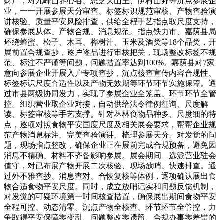
财产，对九峰山养心谷、忠芝大山王、伊村山野等沉点参展企
业，一一开展参展天分审查、标签标识规范审核、产物查验演
讲核验、质量平安风险排查，供给全程手艺指点取尺度支持，
确保参展从体、产物合规、消息规范。指点铁力市、嘉荫县局
环绕蜂蜜、松子、木耳、桦树汁、玉米及酒类等18个品类，开
展前置合规查抄，逐户逐品进行审核把关，现场整改标签不规
范、标注不严谨等问题，问题措置率达到100%。嘉荫县对7家
意向参展企业开展入户专项查抄，沉点核查宣传内容合规性、
标签标识尺度合适性以及产物无效期等环节环节实施保障。通
过市县两级协同发力，实现了参展企业全笼盖、环节环节全管
控。组织营业取企业对接，自动供给法令律例征询、尺度解
读、标签审核等手艺支撑。针对丛林食物品种多、尺度细的特
点，逐项对照食物平安国度尺度及相关展会要求，帮帮企业规
范产物消息标注、完美查验演讲、梳理参展天分。对发觉的问
题，现场指点整改，确保企业正在展前完成合规预备，避免因
消息不精确、材料不齐备影响参展。展会期间，选派营业驻会
值守，对已布展产物开展二次核验、现场放哨、快速排查。通
过外不雅查抄、消息查对、合恢复核等体例，逐项确认展出食
物合适食物平安尺度。同时，成立放哨记实和问题反馈机制，
对发觉的可疑环境第一时间核查措置，确保展出期间食物平安
全程可控、动态清零。沉点产物全核查、环节环节全管控，力
争取得平安保障零变乱、问题整改零遗留、合规办事零差错的