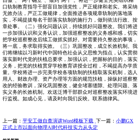
上一篇：
平安工做自查演讲Word模板下载
下一篇：
小鹏GX
正式上市以面向物理AI时代科技实力从头定