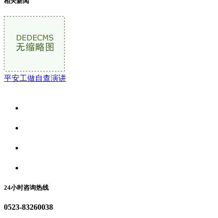
相关新闻
平安工做自查演讲
关于我们
食品安全资讯
食品安全动态
联系我们
24小时咨询热线
0523-83260038