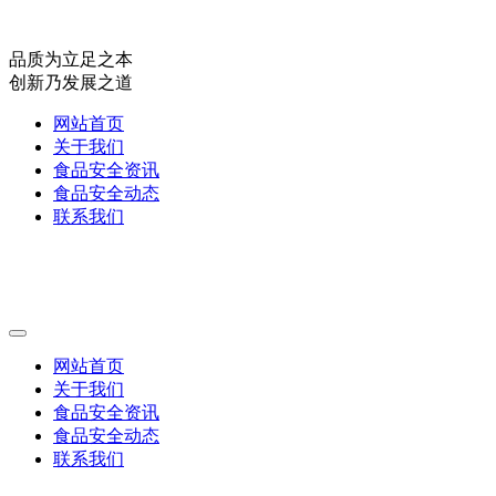
品质为立足之本
创新乃发展之道
网站首页
关于我们
食品安全资讯
食品安全动态
联系我们
网站首页
关于我们
食品安全资讯
食品安全动态
联系我们