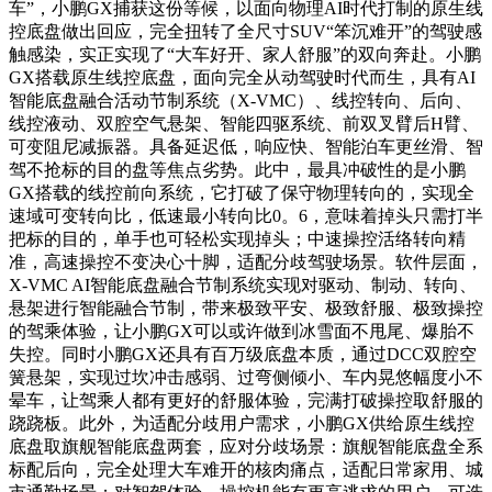
车”，小鹏GX捕获这份等候，以面向物理AI时代打制的原生线
控底盘做出回应，完全扭转了全尺寸SUV“笨沉难开”的驾驶感
触感染，实正实现了“大车好开、家人舒服”的双向奔赴。小鹏
GX搭载原生线控底盘，面向完全从动驾驶时代而生，具有AI
智能底盘融合活动节制系统（X-VMC）、线控转向、后向、
线控液动、双腔空气悬架、智能四驱系统、前双叉臂后H臂、
可变阻尼减振器。具备延迟低，响应快、智能泊车更丝滑、智
驾不抢标的目的盘等焦点劣势。此中，最具冲破性的是小鹏
GX搭载的线控前向系统，它打破了保守物理转向的，实现全
速域可变转向比，低速最小转向比0。6，意味着掉头只需打半
把标的目的，单手也可轻松实现掉头；中速操控活络转向精
准，高速操控不变决心十脚，适配分歧驾驶场景。软件层面，
X-VMC AI智能底盘融合节制系统实现对驱动、制动、转向、
悬架进行智能融合节制，带来极致平安、极致舒服、极致操控
的驾乘体验，让小鹏GX可以或许做到冰雪面不甩尾、爆胎不
失控。同时小鹏GX还具有百万级底盘本质，通过DCC双腔空
簧悬架，实现过坎冲击感弱、过弯侧倾小、车内晃悠幅度小不
晕车，让驾乘人都有更好的舒服体验，完满打破操控取舒服的
跷跷板。此外，为适配分歧用户需求，小鹏GX供给原生线控
底盘取旗舰智能底盘两套，应对分歧场景：旗舰智能底盘全系
标配后向，完全处理大车难开的核肉痛点，适配日常家用、城