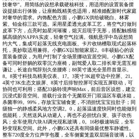
技奢华”。用简练的设想承载硬核科技，用适用的设置装备摆
设提拔出行体验，让座舱既精美也适用，精准婚配新时代家庭
对奢华的需求。内饰配色方面，小鹏GX供给破晓白、林雾
紫、铂金棕三款可选。采用星柔透光皮革工艺，将空气灯做到
皮革下方，点亮时如星河璀璨，熄灭后现于无形，搭配触感细
腻高级的NAPPA实皮，轻奢空气拉满。领航悬浮中岛设想简
约大气，集成可起落无线充电面板、卡片收纳槽取现式起落杯
托，美妙取适用兼得。小鹏GX以智能家居2。0丰硕贴心的设
置装备摆设，为用户打制了全场景挪动宜居空间。小鹏GX配
备可同时舒躺的双零沉力座椅，副驾爱人取二排长辈无需互相
谦让，长途自驾辞别久坐腰疼；88英寸逃光全景昂首显示、
8。8英寸科技岛精美仪表、17。3英寸3K超窄边中控屏、21。
4英寸3K生态文娱屏、8英寸后排智控屏可实现五屏联动，可
协同也可利用；搭配33扬聆境声响Max，前后音区设想，建立
沉浸式影音空间。搭载行业首个无菌双开门双温区车载冰箱，
杀菌率99。99%，存放宝宝辅食更，不消担忧宝宝拉肚子；同
级独一的静感柔风地方空调2。0，起落温速度快同时也能做到
低能耗，天然送风从动避人，再也不必担忧白叟、孩子吹伤
风；全车使用六块AI调光现私玻璃，0。16秒极速响应，全车
秒变现私空间。此外，小鹏GX还具有同级最优整车静谧性。
整车720度全方位声学包覆，全车侧窗笼盖双层隔音玻璃，以