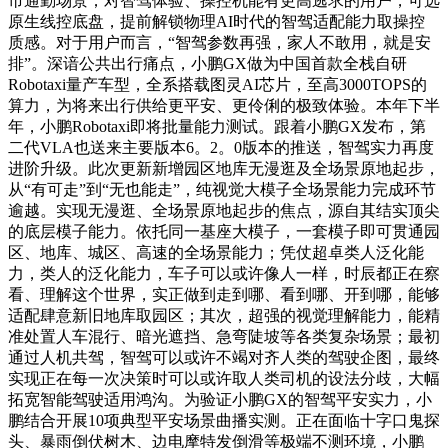
市通勤场景；对智驾体验、操控机能有更高逃求的用户，可选
原生线控底盘，提前解锁物理AI时代的智驾适配能力取操控
质感。对于用户而言，“智驾参数再强，家人不敢用，就是安
排”。深谙公共出行痛点，小鹏GX做为中国首款全栈自研
Robotaxi量产车型，全系搭载图灵AI芯片，至高3000TOPS的
算力，为将来出行供给更平安、更伶俐的极致体验。本年下半
年，小鹏Robotaxi即将批量能力测试。跟着小鹏GX发布，第
二代VLA也送来主要版本6。2。0版本的推送，智驾实力再度
进阶升级。此次更新新增园区地库无漫逛及全场景原地起步，
从“有可走”到“无也能走”，纯视觉大模子全场景能力完成环节
逾越。实现无漫逛、全场景原地起步的焦点，源自其结实顶尖
的底层模子能力。依托同一基座大模子，一套模子即可贯通园
区、地库、城区、高速的全场景能力；凭仗超卓类人泛化能
力，类人的泛化能力，车子可以或许像人一样，时辰都正在察
看、理解这个世界，实正做到走到哪、看到哪、开到哪，能够
适配肆意新旧地库取园区；其次，超强的视觉理解能力，能精
准处置人车混行、暗光遮挡、急弯陡坡等各类复杂场景；最初
通过人机共驾，智驾可以或许不竭对齐人类的驾驶企图，最终
实现正在每一次决策时可以或许取人类司机的设法分歧，大幅
拓宽智能驾驶适用鸿沟。为验证小鹏GX的智驾平安实力，小
鹏结合开展10项典型平安场景曲播实测。正在面临十字口鬼探
头、暴雨倒伏树木、边电摩特发倒滑等极端不测环境，小鹏