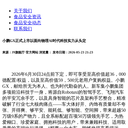
关于我们
食品安全资讯
食品安全动态
联系我们
小鹏GX正式上市以面向物理AI时代科技实力从头定
来源：J9旗舰厅·官方网站
浏览量：
发布日期：2026-05-23 21:23
2026年6月30日24点前下定，即可享受至高价值超36，000
德配置/权益，以及至高价值59，500元老用户复购权益。小鹏
GX，献给所无为本人、也为时代勤奋的人。新车集小鹏集团
多项前沿科技于一身，将源自Robotaxi的智驾手艺、飞翔汽车
的平安冗余手艺，以及具身智能的芯片及架构手艺整合，精准
破解了行业七大核肉痛点——车大体好开、内饰有质量却不夸
张、开得爽、够平安、能耗低、够智能、空间脚，带来超越50
万级9系的产物力，且全系标配超百项50万级领先手艺，为热
爱糊口、珍爱家庭、拥抱科技的用户，带来兼顾科技、适用取