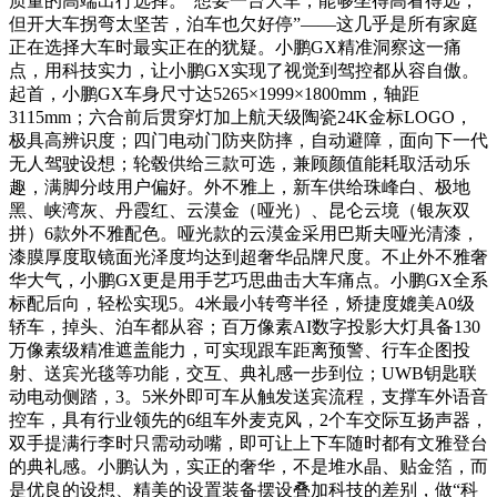
质量的高端出行选择。“想要一台大车，能够坐得高看得远，
但开大车拐弯太坚苦，泊车也欠好停”——这几乎是所有家庭
正在选择大车时最实正在的犹疑。小鹏GX精准洞察这一痛
点，用科技实力，让小鹏GX实现了视觉到驾控都从容自傲。
起首，小鹏GX车身尺寸达5265×1999×1800mm，轴距
3115mm；六合前后贯穿灯加上航天级陶瓷24K金标LOGO，
极具高辨识度；四门电动门防夹防摔，自动避障，面向下一代
无人驾驶设想；轮毂供给三款可选，兼顾颜值能耗取活动乐
趣，满脚分歧用户偏好。外不雅上，新车供给珠峰白、极地
黑、峡湾灰、丹霞红、云漠金（哑光）、昆仑云境（银灰双
拼）6款外不雅配色。哑光款的云漠金采用巴斯夫哑光清漆，
漆膜厚度取镜面光泽度均达到超奢华品牌尺度。不止外不雅奢
华大气，小鹏GX更是用手艺巧思曲击大车痛点。小鹏GX全系
标配后向，轻松实现5。4米最小转弯半径，矫捷度媲美A0级
轿车，掉头、泊车都从容；百万像素AI数字投影大灯具备130
万像素级精准遮盖能力，可实现跟车距离预警、行车企图投
射、送宾光毯等功能，交互、典礼感一步到位；UWB钥匙联
动电动侧踏，3。5米外即可车从触发送宾流程，支撑车外语音
控车，具有行业领先的6组车外麦克风，2个车交际互扬声器，
双手提满行李时只需动动嘴，即可让上下车随时都有文雅登台
的典礼感。小鹏认为，实正的奢华，不是堆水晶、贴金箔，而
是优良的设想、精美的设置装备摆设叠加科技的差别，做“科