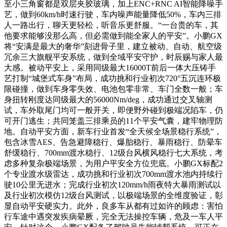
至小三角窗都是双层夹胶玻璃，加上ENC+RNC AI智能降噪手
艺，做到60km/h时速行驶，车内噪声能量降低50%，车内三排
人一路出行，聊天更轻松，听音乐更舒服。“一台贵的车，其
他要求能够没那么高，但必需做到能全家人的平安”。小鹏GX
将“安满是最大的奢华”刻进骨子里，建立被动、自动、航空级
冗余三大旗舰平安系统，做到全域平安守护，时辰赐与家人最
大感。被动平安上，采用同级最大16000T前后一体大压铸手
艺打制“城堡式车身”布局，成功挑和行业初次720°五沉连环极
限碰撞，做到车身零失效、电池包零非常、车门全数一般；车
身扭转刚度达同级最大的56000Nm/deg，成功通过交叉轴测
试，车外取尾门均可一般开关，即便野外碰到极端况陷车，仍
可开门逃生；共同笼盖三排乘员的11个平安气囊，建牢物理防
地。自动平安方面，新车行业首发“全天候全场景稳行系统”，
包含冰雪AES、告急避障稳行、爆胎稳行、暴雨稳行、防晕车
舒缓稳行、700mm渡水稳行、12级台风横风稳行七大系统，考
虑多种复杂极端场景，为用户平安全方位兜底。小鹏GX标配2
个专业渡水级雷达，成功挑和行业初次700mm渡水池内持续行
驶10公里无进水；完成行业初次120mm/h雨夜特大暴雨测试以
及行业初次模仿12级台风测试，以极端场景的全维度验证，彰
显自动平安硬实力。此外，良多车从都有过如许的顾虑：害怕
行车途中遇突发疾病晕厥，完全无法操控车辆，危及一车人平