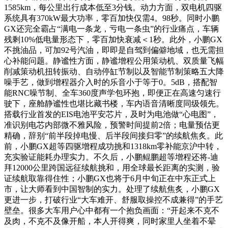
1585km，每公里出行成本低至3分钱。动力方面，双电机四驱
系统具有370kW最大功率，零百加快仅需4。98秒。同时小鹏
GX还完全霸占“满电一条龙，亏电一条虫”的行业痛点，车辆
残剩10%低电量形态下，零百加快衰减＜1秒。此外，小鹏GX
不挑油品，可加92号汽油，即即是自驾到偏僻地域，也无需担
心补能问题。静谧性方面，静谧增程公用策动机、双质量飞幅
削减策动机扭转振动、自动停缸节制以及智能节制策略五大降
噪手艺，做到增程器介入时的乐音小于等于0。5dB，搭配智
能RNC噪节制、全车360度声学包环抱，即便正在高速匀速行
驶下，座舱静谧性也堪比藏书楼，车内语音清晰度同级领先。
搭载行业首发的EIS电池平安芯片，及时为电池做“心电图”，
准识别电芯内部微不雅风险，预警时间提前2倍；电量预估更
精确，辞别“前半段掉电慢、后半段间接归零”的续航焦炙。此
前，小鹏GX超等四驱增程成功挑和1318km零补能京沪中转，
充实验证能耗办理实力。不久后，小鹏鲲鹏超等增程还将-迪
拜12000公里跨国远征续航挑和，用全球最长距离的实测，验
证续航取靠得住性；小鹏GX也将于6月中旬正在中东正式上
市，让大师看到中国智制的实力。处理了续航焦炙，小鹏GX
更进一步，打破行业“大车难开、舒服取操控不成兼得”的手艺
壁垒。很多大车用户心中都有一个抱负画面：“开起来不克不
及肉，不克不及像开船，本人开得爽，同时家里人坐着不晕