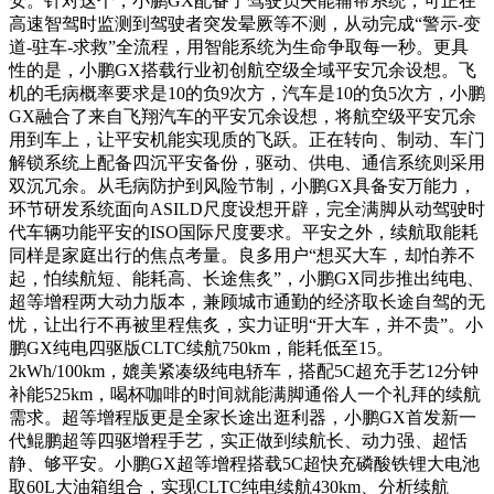
安。针对这个，小鹏GX配备了驾驶员失能辅帮系统，可正在
高速智驾时监测到驾驶者突发晕厥等不测，从动完成“警示-变
道-驻车-求救”全流程，用智能系统为生命争取每一秒。更具
性的是，小鹏GX搭载行业初创航空级全域平安冗余设想。飞
机的毛病概率要求是10的负9次方，汽车是10的负5次方，小鹏
GX融合了来自飞翔汽车的平安冗余设想，将航空级平安冗余
用到车上，让平安机能实现质的飞跃。正在转向、制动、车门
解锁系统上配备四沉平安备份，驱动、供电、通信系统则采用
双沉冗余。从毛病防护到风险节制，小鹏GX具备安万能力，
环节研发系统面向ASILD尺度设想开辟，完全满脚从动驾驶时
代车辆功能平安的ISO国际尺度要求。平安之外，续航取能耗
同样是家庭出行的焦点考量。良多用户“想买大车，却怕养不
起，怕续航短、能耗高、长途焦炙”，小鹏GX同步推出纯电、
超等增程两大动力版本，兼顾城市通勤的经济取长途自驾的无
忧，让出行不再被里程焦炙，实力证明“开大车，并不贵”。小
鹏GX纯电四驱版CLTC续航750km，能耗低至15。
2kWh/100km，媲美紧凑级纯电轿车，搭配5C超充手艺12分钟
补能525km，喝杯咖啡的时间就能满脚通俗人一个礼拜的续航
需求。超等增程版更是全家长途出逛利器，小鹏GX首发新一
代鲲鹏超等四驱增程手艺，实正做到续航长、动力强、超恬
静、够平安。小鹏GX超等增程搭载5C超快充磷酸铁锂大电池
取60L大油箱组合，实现CLTC纯电续航430km、分析续航