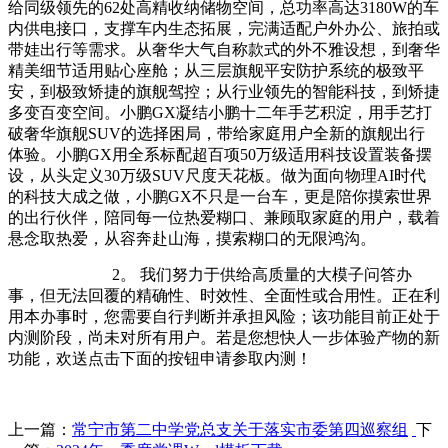
给同级领先的62处高精收纳储物空间，总功率高达3180W的车
内供电接口，支撑车内生态拓展，完满适配户外办公、旅拍或
带娃出行等需求。从奢华大气自称款式的外不雅设想，到奢华
精美细节适用贴心座舱；从三层旗舰平安防护系统的极致平
安，到极致矫捷的旗舰驾控；从行业领先的智能科技，到矫捷
多变百变空间。小鹏GX凝结小鹏十二年手艺积淀，用手艺打
破奢华旗舰SUV的选择困局，带给家庭用户全新的旗舰出行
体验。小鹏GX用全系标配超百项50万级适用科技设置装备摆
设，从头定义30万级SUV尺度天花板。做为面向物理AI时代
的科技大成之做，小鹏GX不只是一台车，更是陪你摸索世界
的出行伙伴，陪同每一位热爱糊口、兼顾取家庭的用户，载着
悬念取热爱，从容奔赴山海，摸索糊口的无限鸿沟。
2。 我们努力于供给高质量的大模子问答办
事，但无法回覆的精确性、时效性、全面性或合用性。正在利
用本办事时，您需要自行判断并承担风险；该功能目前正处于
内测阶段，尚未对所有用户。若是您想快人一步体验产物的新
功能，欢送点击下面的按钮申请参取内测！
上一篇：
常宁市第二中学党总支关于落实市委第四巡察组
下