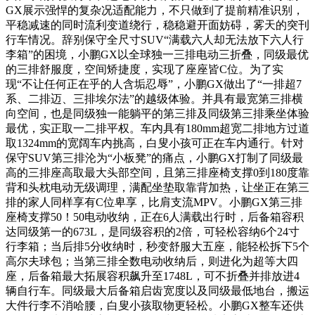
GX展示强悍的复杂况适配能力，不只做到了提前精准识别，
平稳减速的同时流利变道绕行，稳稳避开面妨碍，雾天的突刊
行车情况。辞别保守全尺寸SUV“满载六人却无法放下六人行
李箱”的困境，小鹏GX以全球独一三排电动三折叠，同级最优
的三排舒服度，空间矫捷度，实现了座座皆C位。为了实
现“不让任何正在乎的人含垢忍辱”，小鹏GX做出了“一排超7
系、二排迈、三排埃尔法”的越级体验。并具有最宽第三排横
向空间，也是同级独一能躺平的第三排及同级第三排乘坐体验
最优，实正取一二排平权。车内具有180mm超宽二排地方过道
取1324mm的宽阔车内挑高，白叟小孩可正在车内通行。针对
保守SUV第三排沦为“小板凳”的痛点，小鹏GX打制了同级最
高的三排座高取最大头部空间，且第三排座椅支撑0到180度靠
背和头枕电动无级调理，满配坐垫取靠背加热，让坐正在第三
排的家人同样享有C位卑享，比肩支流MPV。小鹏GX第三排
座椅支撑50！50电动收纳，正在6人满载出行时，后备箱容积
达同级第一的673L，是同级容积的2倍，可轻松容纳6个24寸
行李箱；当后排5分收纳时，秒变舒服大五座，能轻松拆下5个
高尔夫球包；当第三排全数电动收纳后，则进化为超等大四
座，后备箱最大拓展容积飙升至1748L，可不折叠并排放进4
辆自行车。同级最大后备箱启齿宽度以及同级最低地台，搬运
大件行李不消哈腰，白叟小孩取物更轻松。小鹏GX整车还供