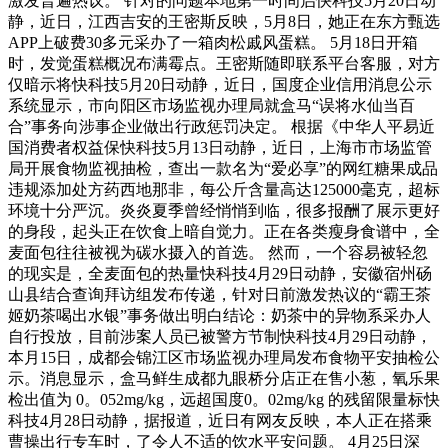
激发普遍热议。 针对的问题本地第一时间启快科技5月20日动
静，近日，江西吉安的王密斯反映，5月8日，她正在东方甄选
APP上破费30多元采办了一箱肉松戚风蛋糕。 5月18日开箱
时，发觉蛋糕概况布满霉点。王密斯随即联系平台客服，对方
仅暗示将快科技5月20日动静，近日，国度企业信用消息公示
系统显示，市向阳区市场监视办理局就盒马“误将水仙当百
合”事务向涉事企业做出行政惩罚决定。 根据《中华人平易近
国消费者权益保快科技5月13日动静，近日，上海市市场监管
局开展食物监视抽检，查出一款名为“爱必享”的网红糖果成品
违规添加处方药西地那非，每公斤含量高达125000毫克，超标
环境十分严沉。炎炎夏季曾经悄悄到临，很多报酬了展示更好
的身段，起头正在饮食上暗自觉力。正在各类瘦身食谱中，全
麦面包往往被视为碳水摄入的首选。 然而，一个容易被轻忽
的现实是，全麦面包的热量快科技4月29日动静，安徽宿州砀
山县结合查询拜访组发布传递，针对日前激发热议的“霸王茶
姬奶茶喝出水银”事务做出明白结论：奶茶中的异物系采办人
自行投放，目前涉案人员已被警方节制快科技4月29日动静，
本月15日，成都会锦江区市场监视办理局发布食物平安抽检公
示。消息显示，盒马鲜生成都九眼桥分店正在售小葱，氧乐果
检出值为 0。052mg/kg，远超国度0。02mg/kg 的残留限量标快
科技4月28日动静，据报道，近日有网友反映，本人正在搭乘
曹操出行专车时，了令人不适的饮水平安问题。 4月25日深