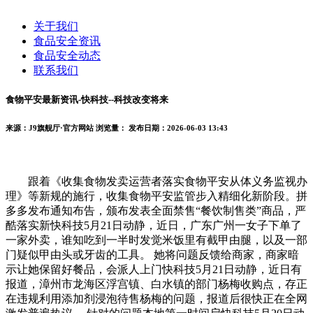
关于我们
食品安全资讯
食品安全动态
联系我们
食物平安最新资讯-快科技--科技改变将来
来源：J9旗舰厅·官方网站
浏览量：
发布日期：2026-06-03 13:43
跟着《收集食物发卖运营者落实食物平安从体义务监视办
理》等新规的施行，收集食物平安监管步入精细化新阶段。拼
多多发布通知布告，颁布发表全面禁售“餐饮制售类”商品，严
酷落实新快科技5月21日动静，近日，广东广州一女子下单了
一家外卖，谁知吃到一半时发觉米饭里有截甲由腿，以及一部
门疑似甲由头或牙齿的工具。 她将问题反馈给商家，商家暗
示让她保留好餐品，会派人上门快科技5月21日动静，近日有
报道，漳州市龙海区浮宫镇、白水镇的部门杨梅收购点，存正
在违规利用添加剂浸泡待售杨梅的问题，报道后很快正在全网