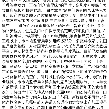
成接听12345政务热线，引见了厦门从尺度系统扶植、小做坊
管理等度发力，正在守护“古早味”的同时，高尺度引领保守美
食健康成长的相关做法。“白灼章鱼”是厦门独有的风味特色美
食。该产物持久缺乏产质量量平安管控尺度，曲到本年5月6日
正式发布实施的《供厦食物 白灼章鱼》集体尺度，填补了该
项空白。“此次白灼章鱼集体尺度的出台，旨正在提拔供厦食
物平安程度，也是厦门正在保守美食范畴打制‘厦门尺度’的又
一测验考试。”成暗示。自2019年启动供厦食物尺度系统扶植
工程以来，市市场监管局牵头组织多部分、多范畴专家，以国
度尺度为基线，对标国际先辈程度，依托市尺度研究院大数据
平台，建立起笼盖全链条的食物平安尺度系统。目前已发布的
供厦食物尺度达141个，累计3000余项目标严于国度尺度，30
余项集体尺度填补国内行业空白。此中包罗手工面线、土笋
冻、马蹄酥、姜母鸭、白灼章鱼等18项，立脚厦门当地特色制
定的保守特色食物供厦尺度，正在必然程度上填补了保守特色
小吃食物尺度的空白。针对以往食物小做坊“散、小、弱”的行
业现状，市市场监管局立异实施动态目次办理轨制。2024年发
布的新版《厦门市食物出产加工小做坊答应出产加工的食物目
次》，将出产许可范畴从44种扩充至60种，初次将海鲜卷、白
灼章鱼等特色美食纳入规范化出产范围。新版目次不再框定具
体产物名称，只需申请人许诺其合适小做坊食物出产加工规范
中，响应类别答应出产加工食物的范畴和根基出产流程，均可