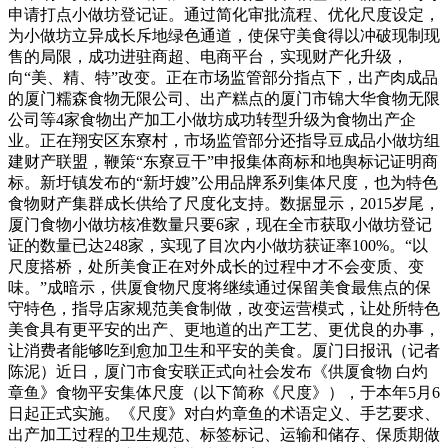
申请打点小做坊登记证。通过简化审批流程、优化尺度设定，
为小做坊立异成长斥地绿色通道，使保守美食得以冲破现制现
售的局限，成功进驻商超、电商平台，实现财产化升级，
向“美、精、特”改变。正在市场监管部分指点下，出产肉成品
的厦门糯森食物无限公司、出产糕点的厦门市锦大华食物无限
公司等4家食物出产加工小做坊成功转型升级为食物出产企
业。正在翔安区东寮村，市场监管部分还指导豆成品小做坊组
建财产联盟，鞭策“东寮豆干”申报集体商标和地舆标记证明商
标。新圩镇发布的“新圩嫂”公用品牌系列集体尺度，也为特色
食物财产集群成长供给了尺度化支持。数据显示，2015岁尾，
厦门食物小做坊核准数量只要6家，现在全市获取小做坊登记
证的数量已达248家，实现了目次内小做坊获证率100%。“以
尺度搭桥，处所美食正在对外成长的过程中才不会变质、变
味。”成暗示，供厦食物尺度将继续通过保留美食最焦点的保
守特色，指导店家规范美食制做，改变运营模式，让处所特色
美食具有更平安的出产、更地道的出产工艺、更优良的办事，
让消费者能够吃到愈加卫生和平安的美食。厦门日报讯（记者
陈泥）近日，厦门市食安联正式向社会发布《供厦食物 白灼
章鱼》食物平安集体尺度（以下简称《尺度》），于本年5月6
日起正式实施。《尺度》对白灼章鱼的术语定义、手艺要求、
出产加工过程的卫生规范、标签标记、运输和储存、保质期做