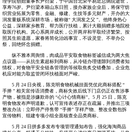
理学院创始董事长尹衍梁，于中国台北荣平易近总病院逝世，
享寿76岁。尹衍梁本籍山东日照，接办家族企业后，将保守纺
织营业拓展为零售、金融、修建、生技等多元财产，开办的大
润发量贩系统深耕市场，被称做“ 大润发之父 ”。他终身热心
公益，深耕家乡教育、帮力医疗扶植，累计大额捐赠多地院校
取医疗机构。其心系两岸成长，公开两岸和平取经济繁荣。按
照其生前遗愿，家眷将简化治凶事宜，不设灵堂、不举办公
祭，回绝怀念捐赠。
纵不雅本周舆情，肉成品平安取食物标签诚信成为两大焦
点议题——从抗生素超标到商标，从冷链办理缝隙到消费者知
情权，对食物平安全链条管理的等候取焦炙交错叠加，企业危
机应对能力取监管闭环扶植面对严峻。
5 月 24 日央视，陈克明食物机械挂面凭仗此商标搭配 “
手擀 ” 相关宣传语消费者，商标失效后线下门店仍正在售涉事
产物，被指是涉嫌欺诈的 “心计心情商标”。5 月 25 日，陈克
明食物发布声明道歉，认可宣传表述存正在疏漏，并推出三项
整改办法：立即停产停售带 “手擀” 字样产物、整改全数包拆
宣传物料、组建专项小组全面核查全品类商标。
5 月 24 日拼多多发布专项管理通知布告，强化海淘商品