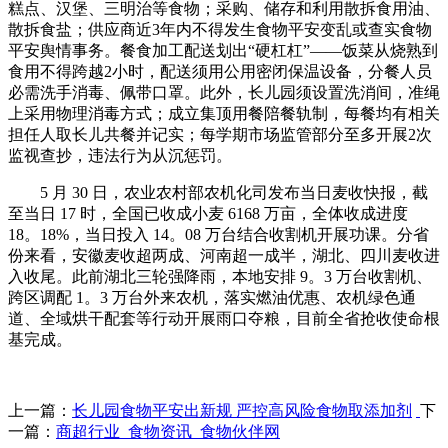
糕点、汉堡、三明治等食物；采购、储存和利用散拆食用油、
散拆食盐；供应商近3年内不得发生食物平安变乱或查实食物
平安舆情事务。餐食加工配送划出“硬杠杠”——饭菜从烧熟到
食用不得跨越2小时，配送须用公用密闭保温设备，分餐人员
必需洗手消毒、佩带口罩。此外，长儿园须设置洗消间，准绳
上采用物理消毒方式；成立集顶用餐陪餐轨制，每餐均有相关
担任人取长儿共餐并记实；每学期市场监管部分至多开展2次
监视查抄，违法行为从沉惩罚。
5 月 30 日，农业农村部农机化司发布当日麦收快报，截
至当日 17 时，全国已收成小麦 6168 万亩，全体收成进度
18。18%，当日投入 14。08 万台结合收割机开展功课。分省
份来看，安徽麦收超两成、河南超一成半，湖北、四川麦收进
入收尾。此前湖北三轮强降雨，本地安排 9。3 万台收割机、
跨区调配 1。3 万台外来农机，落实燃油优惠、农机绿色通
道、全域烘干配套等行动开展雨口夺粮，目前全省抢收使命根
基完成。
上一篇：
长儿园食物平安出新规 严控高风险食物取添加剂
下
一篇：
商超行业_食物资讯_食物伙伴网