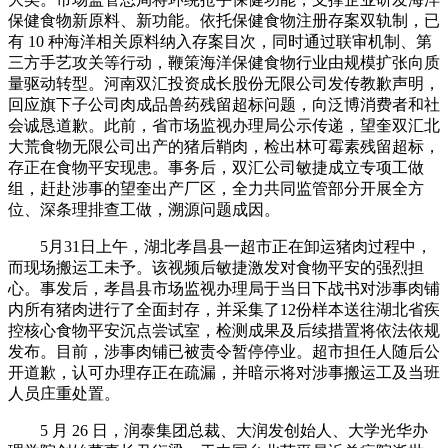
保健食物新原料、新功能。依托保健食物注册存案双轨制，已
有 10 种海洋相关原料纳入存案目次，同时通过联审机制、第
三方手艺攻关等行动，鞭策海洋保健食物行业由规模扩张向质
量驱动转型。河南双汇投资成长股份无限公司发传教歉声明，
回应旗下子公司肉成品兽药残留超标问题，向泛博消费者和社
会诚恳道歉。此前，省市场监视办理局公示传递，望奎双汇北
大荒食物无限公司出产的猪后鞘肉，检出林可霉素残留超标，
存正在食物平安现患。事务后，双汇公司敏捷成立专项工做
组，赶赴涉事的望奎出产厂区，全力共同监管部分开展全方
位、深条理排查工做，溯源问题成因。
5月31日上午，湖北孝昌县一超市正在卸运猪肉过程中，
而现场搬运工未予。该视频后敏捷激发对食物平安的强烈担
心。事发后，孝昌县市场监视办理局于当日下战书对涉事肉铺
内所有猪肉进行了全面封存，并采集了12份样本送往湖北省疾
控核心食物平安沉点尝试室，检测成果及后续措置将依法依规
发布。目前，涉事肉铺已被责令暂停停业。超市担任人随后公
开道歉，认可办理存正在疏漏，并暗示将对涉事搬运工及当班
人员庄重处置。
5 月 26 日，润泰集团总裁、大润发创始人、大学光华办