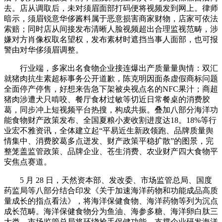
去。店从调取后，未对须眉面部打码便将视频发到网上。律师
暗示，须眉锐意华侈酱料属于恶意损害商家财物，店家可依法
索赔；同时店从间接发布清晰人脸视频超出合理监视范畴，涉
嫌对方肖像权取名望权，发布素材时遮挡当事人面部，也可报
警由对华侈须眉调整。
行业端，多家出名食物企业接连爆出产质量量舆情：双汇
就猪肉抗生素超标事务公开道歉，陈克明因面条虚假商标问题
全面停产停售，好想来告急下架被央视点名的NFC果汁；商超
猪肉涉遭犬只啃咬、餐厅食材过敏等切近日常餐桌的消费胶
葛，同步冲上短视频平台热搜，构成共振。叠加八部分海洋功
能食物财产政策发布、全国夏粮小麦收割进度达18。18%等行
业宏不雅资讯，全体建立起“平易近生新政领跑、品牌质量舆
情集中、消费胶葛多点迸发、财产政策平稳扩散”的图景，完
整笼盖监管政策、品牌企业、苍生消费、农业财产四大食物平
安焦点赛道。
5 月 28 日，天然资本部、发改委、市场监管总局、国度
药监局等八部分结合印发《关于加速海洋药物和功能成品高质
量成长的指点看法》，将海洋保健食物、海洋药物等列为沉点
成长范畴。海洋保健食物分为鱼油、海参多糖、海洋卵白肽三
大类。市场监管总局将环绕抢手保健功能，支撑企业研发海洋