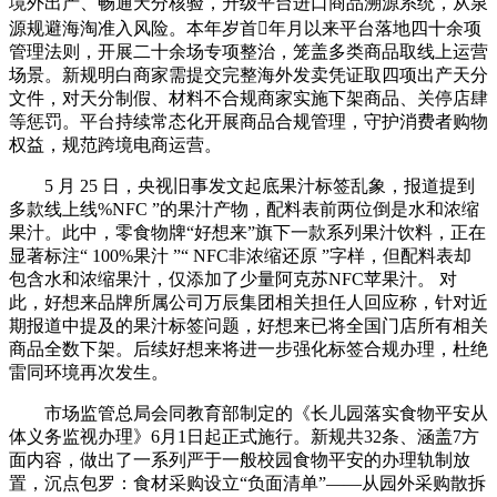
境外出产、畅通天分核验，升级平台进口商品溯源系统，从泉
源规避海淘准入风险。本年岁首年月以来平台落地四十余项
管理法则，开展二十余场专项整治，笼盖多类商品取线上运营
场景。新规明白商家需提交完整海外发卖凭证取四项出产天分
文件，对天分制假、材料不合规商家实施下架商品、关停店肆
等惩罚。平台持续常态化开展商品合规管理，守护消费者购物
权益，规范跨境电商运营。
5 月 25 日，央视旧事发文起底果汁标签乱象，报道提到
多款线上线%NFC ”的果汁产物，配料表前两位倒是水和浓缩
果汁。此中，零食物牌“好想来”旗下一款系列果汁饮料，正在
显著标注“ 100%果汁 ”“ NFC非浓缩还原 ”字样，但配料表却
包含水和浓缩果汁，仅添加了少量阿克苏NFC苹果汁。 对
此，好想来品牌所属公司万辰集团相关担任人回应称，针对近
期报道中提及的果汁标签问题，好想来已将全国门店所有相关
商品全数下架。后续好想来将进一步强化标签合规办理，杜绝
雷同环境再次发生。
市场监管总局会同教育部制定的《长儿园落实食物平安从
体义务监视办理》6月1日起正式施行。新规共32条、涵盖7方
面内容，做出了一系列严于一般校园食物平安的办理轨制放
置，沉点包罗：食材采购设立“负面清单”——从园外采购散拆