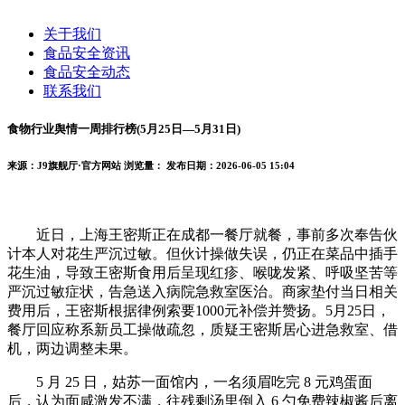
关于我们
食品安全资讯
食品安全动态
联系我们
食物行业舆情一周排行榜(5月25日—5月31日)
来源：J9旗舰厅·官方网站
浏览量：
发布日期：2026-06-05 15:04
近日，上海王密斯正在成都一餐厅就餐，事前多次奉告伙
计本人对花生严沉过敏。但伙计操做失误，仍正在菜品中插手
花生油，导致王密斯食用后呈现红疹、喉咙发紧、呼吸坚苦等
严沉过敏症状，告急送入病院急救室医治。商家垫付当日相关
费用后，王密斯根据律例索要1000元补偿并赞扬。5月25日，
餐厅回应称系新员工操做疏忽，质疑王密斯居心进急救室、借
机，两边调整未果。
5 月 25 日，姑苏一面馆内，一名须眉吃完 8 元鸡蛋面
后，认为面咸激发不满，往残剩汤里倒入 6 勺免费辣椒酱后离