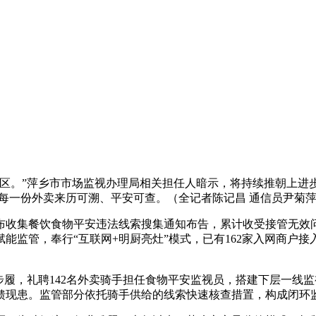
。”萍乡市市场监视办理局相关担任人暗示，将持续推朝上进
保每一份外卖来历可溯、平安可查。（全记者陈记昌 通信员尹菊
集餐饮食物平安违法线索搜集通知布告，累计收受接管无效问卷
能监管，奉行“互联网+明厨亮灶”模式，已有162家入网商户
履，礼聘142名外卖骑手担任食物平安监视员，搭建下层一线
馈现患。监管部分依托骑手供给的线索快速核查措置，构成闭环