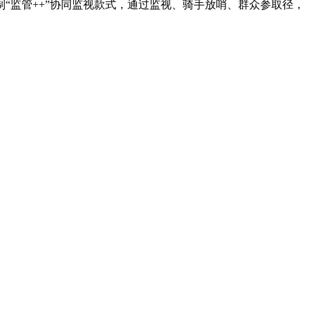
监管++”协同监视款式，通过监视、骑手放哨、群众参取径，