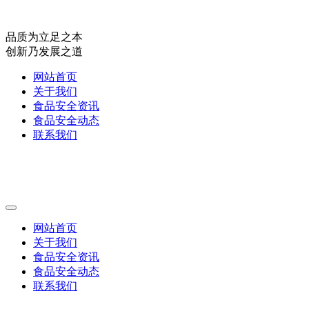
品质为立足之本
创新乃发展之道
网站首页
关于我们
食品安全资讯
食品安全动态
联系我们
网站首页
关于我们
食品安全资讯
食品安全动态
联系我们