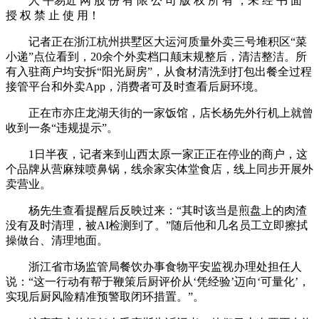
人 平易近 网 股 份 有 限 公 司 版 权 所 有 ，未 经 书 面
授 权 禁 止 使 用！
记者正在浙江杭州拱墅区大运河质量外卖三号堆积区“菜
小递”点位看到，20余个外卖档口颠末规整后，清洁整洁。所
有入驻商户均安拆“阳光厨房”，从食材清洗到打包出餐全过程
接管平台和外卖App，消费者可及时查看后厨环境。
正在市亦庄龙湖天街的一家饭馆，店长杨先外行机上就曾
收到一条“违规提示”。
1日半夜，记者来到山西太原一家正正在停业的商户，这
个品牌从营麻辣喷鼻锅，线余家实体堂食店，线上同步开展外
卖营业。
杨先生查看提醒后反映过来：“其时该当是煎盘上的肉渣
没有及时清理，被AI检测到了。”随后他和几名员工立即擦拭
操做台、清理地面。
浙江省市场监管局餐饮办事食物平安监视办理处担任人
说：“这一行动有帮于鞭策后厨评价从‘凭经验’迈向‘可量化’，
实现后厨风险精准预警取闭环措置。”。