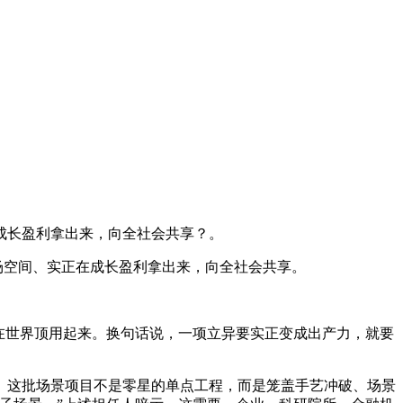
成长盈利拿出来，向全社会共享？。
场空间、实正在成长盈利拿出来，向全社会共享。
在世界顶用起来。换句话说，一项立异要实正变成出产力，就要
。这批场景项目不是零星的单点工程，而是笼盖手艺冲破、场景