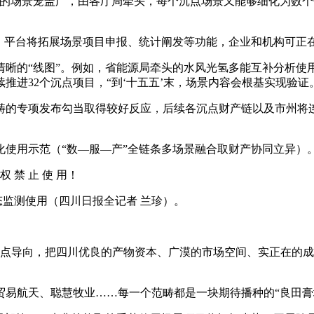
布的场景笼盖广，由各厅局牵头，每个沉点场景又能够细化为数个
平台将拓展场景项目申报、统计阐发等功能，企业和机构可正
的“线图”。例如，省能源局牵头的水风光氢多能互补分析使
推进32个沉点项目，“到‘十五五’末，场景内容会根基实现验证
的专项发布勾当取得较好反应，后续各沉点财产链以及市州将连
使用示范（“数—服—产”全链条多场景融合取财产协同立异）
权 禁 止 使 用！
态监测使用（四川日报全记者 兰珍）。
导向，把四川优良的产物资本、广漠的市场空间、实正在的成
航天、聪慧牧业……每一个范畴都是一块期待播种的“良田膏