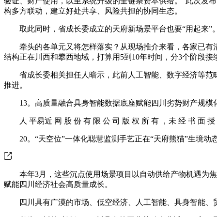
验证、财产使用，以至系统升级的全链条资本供给。“此次发
构多方联动，建立好处共享、风险共担的协同生态。
取此同时，省成长委成立的天府新场景平台也要“用起来”。
牵头的各单元又将怎样落实？从现场推介来看，各家已有清晰
结构正在川西和攀西地域，打算用5到10年时间，分3个阶段接续
省成长委相关担任人暗示，此前人工智能、数字经济等范畴
推进。
13。高质量融合具身智能数据底座赋能四川劣势财产规模化
人 平易近 网 股 份 有 限 公 司 版 权 所 有 ，未 经 书 面 授 
20。“天空位”一体化聪慧监测手艺正在“天府熊猫”生境动
本年3月，这些沉点使用场景项目以自动供给产物机遇为焦点
赋能四川经济社会高质量成长。
四川具有广漠的市场、低空经济、人工智能、具身智能、贸易