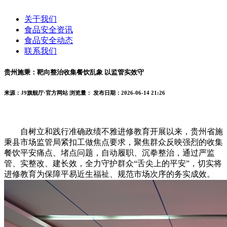
关于我们
食品安全资讯
食品安全动态
联系我们
贵州施秉：靶向整治收集餐饮乱象 以监管实效守
来源：J9旗舰厅·官方网站
浏览量：
发布日期：2026-06-14 21:26
自树立和践行准确政绩不雅进修教育开展以来，贵州省施
秉县市场监管局紧扣工做焦点要求，聚焦群众反映强烈的收集
餐饮平安痛点、堵点问题，自动履职、沉拳整治，通过严监
管、实整改、建长效，全力守护群众“舌尖上的平安”，切实将
进修教育为保障平易近生福祉、规范市场次序的务实成效。