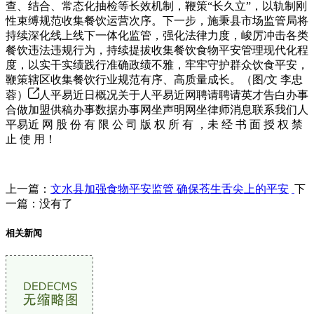
查、结合、常态化抽检等长效机制，鞭策“长久立”，以轨制刚
性束缚规范收集餐饮运营次序。下一步，施秉县市场监管局将
持续深化线上线下一体化监管，强化法律力度，峻厉冲击各类
餐饮违法违规行为，持续提拔收集餐饮食物平安管理现代化程
度，以实干实绩践行准确政绩不雅，牢牢守护群众饮食平安，
鞭策辖区收集餐饮行业规范有序、高质量成长。（图/文 李忠
蓉）
人平易近日概况关于人平易近网聘请聘请英才告白办事
合做加盟供稿办事数据办事网坐声明网坐律师消息联系我们人
平易近 网 股 份 有 限 公 司 版 权 所 有 ，未 经 书 面 授 权 禁
止 使 用！
上一篇：
文水县加强食物平安监管 确保苍生舌尖上的平安
下
一篇：没有了
相关新闻