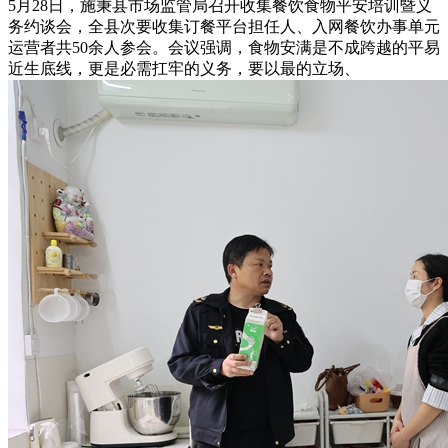
5月28日，施秉县市场监管局召开收集餐饮食物平安培训暨义
务约谈会，全县次要收集订餐平台担任人、入网餐饮办事单元
运营者共50余人参会。会议强调，食物安满是不成跨越的平易
近生底线，更是必需扛牢的义务，要以最的立场、