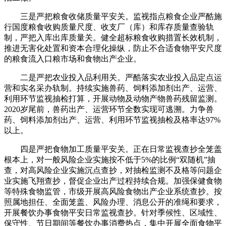
三是严把粮食收储质量平安关。监视指点粮食企业严酷施
行国度粮食收购质量尺度、收支厂（库）和库存质量查验轨
制，严把入库出库质量关。健全超标粮食收购措置长效机制，
推进无害化处置和资本合理化操纵，防止不合适食物平安尺度
的粮食流入口粮市场和食物出产企业。
二是严把农业投入品利用关。严酷落实农业投入品定点运
营和实名采办轨制。持续实施兽药、饲料添加剂出产、运营、
利用环节监视抽检打算，开展动物及动物产物兽药残留监测。
2020岁尾前，兽药出产、运营环节全数实现可逃溯。力争兽
药、饲料添加剂出产、运营、利用环节监视抽检及格率达97%
以上。
四是严把食物加工质量平安关。正在日常监视查抄全笼盖
根本上，对一般风险企业实施按不低于5%的比例“双随机”抽
查，对高风险企业实施沉点查抄，对抽检监测不及格等问题企
业实施飞翔查抄，督促企业出产过程持续合规。加强保健食物
等特殊食物监管，市级开展高风险食物出产企业系统查抄。按
照属地担任、全面笼盖、风险办理、消息公开的准绳和要求，
开展餐饮办事食物平安日常监视查抄。针对季候性、区域性、
保守性、节日期间等餐饮办事消费热点，集中开展全面食物平