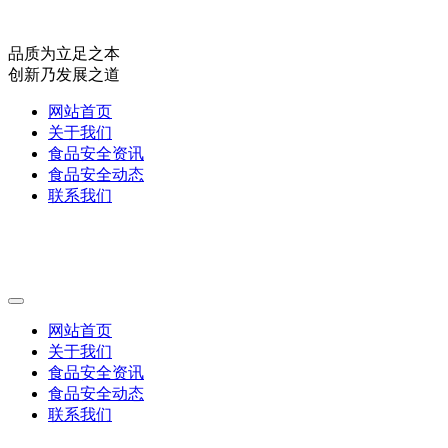
品质为立足之本
创新乃发展之道
网站首页
关于我们
食品安全资讯
食品安全动态
联系我们
网站首页
关于我们
食品安全资讯
食品安全动态
联系我们