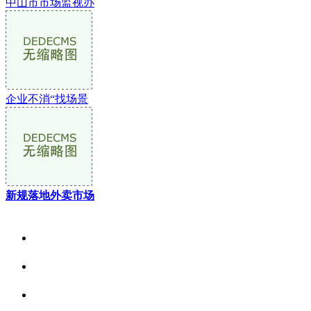
中山市市场监视办
企业不消“找场景
新规落地外卖市场
关于我们
食品安全资讯
食品安全动态