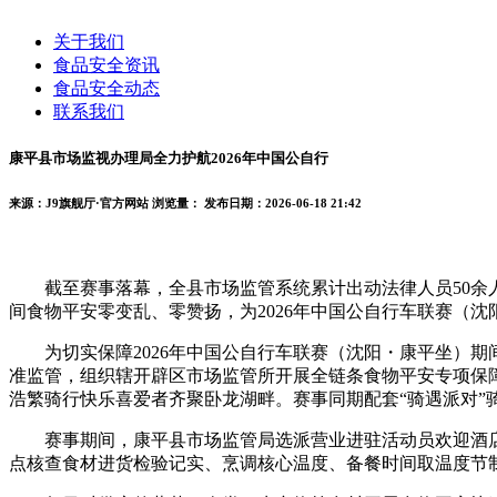
关于我们
食品安全资讯
食品安全动态
联系我们
康平县市场监视办理局全力护航2026年中国公自行
来源：J9旗舰厅·官方网站
浏览量：
发布日期：2026-06-18 21:42
截至赛事落幕，全县市场监管系统累计出动法律人员50余人次
间食物平安零变乱、零赞扬，为2026年中国公自行车联赛（
为切实保障2026年中国公自行车联赛（沈阳・康平坐）期
准监管，组织辖开辟区市场监管所开展全链条食物平安专项保障
浩繁骑行快乐喜爱者齐聚卧龙湖畔。赛事同期配套“骑遇派对
赛事期间，康平县市场监管局选派营业进驻活动员欢迎酒店实
点核查食材进货检验记实、烹调核心温度、备餐时间取温度节