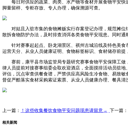
每日对供应的蔬菜、肉类、水产物等食材开展食物平安快速
脚量留样、专柜存放、专人办理，确保溯源可查。
对姑且入驻市集的食物摊贩实行存案登记办理，规范摊位结
散拆食物防护办法，及时排查消弭各类食物平安现患。同时通顺
针对赛事起起点、卧龙湖景区、祺州古城沿线及特色美食市
运营天分、从业人员健康证明、食物标签标识、食材储存前提
赛前，康平县市场监管局专题研究赛事食物平安保障工做，
律人员提前对接赛事组委会取欢迎酒店，全面摸排活动员驻地
评估，沉点审查供餐食谱，严禁供应高风险生冷食物、易致敏
督促严酷落实食材采购索证索票、从业人员健康办理、餐具清
上一篇：
！这些收集餐饮食物平安问题现患请留意→
下一篇：
相关新闻