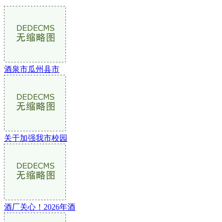
酒泉市‌瓜州县市
关于加强我市校园
酒厂关心！2026年酒