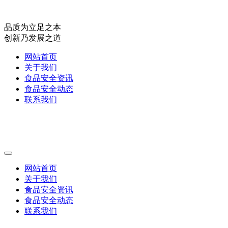
品质为立足之本
创新乃发展之道
网站首页
关于我们
食品安全资讯
食品安全动态
联系我们
网站首页
关于我们
食品安全资讯
食品安全动态
联系我们