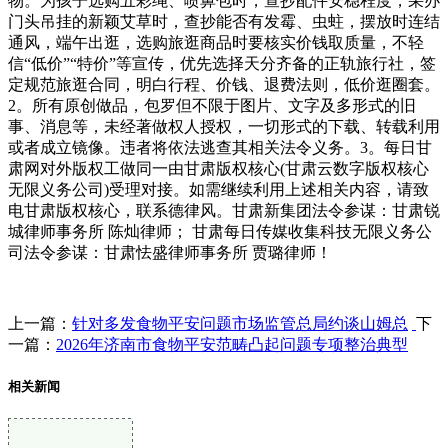
物。为孩子选购五彩绳、喷鼻包时，查抄配件安稳程度，采办
门头吊挂的新颖艾草时，查抄能否有发霉、虫蛀，摆放时连结
通风，端午出逛，选购旅逛商品时要核实价钱取质量，不轻
信“低价”“特价”等宣传，优先选择天分齐备的正轨旅行社，签
定规范旅逛合同，明白行程、价钱、退费法则，低价逛圈套。
2。所有原创做品，包罗但不限于图片、文字及多形式的旧
事、消息等，未经著做权人授权，一切形式的下载、转载利用
或者成立镜像。违者将依法逃查其相关法令义务。3。每日甘
肃网对外版权工做同一由甘肃版权核心(甘肃云数字版权核心
无限义务公司)受理对接。如需继续利用上述相关内容，请致
电甘肃版权核心，联系德律风。甘肃新集团法令参谋：甘肃锐
城律师事务所 陈灿律师； 甘肃每日传媒收集科技无限义务公
司法令参谋：甘肃怯盛律师事务所 贾璐律师！
上一篇：
针对多发食物平安问题市场监管总局约谈山姆总
下
一篇：
2026年济南市食物平安范畴凸起问题专项整治典型
相关新闻