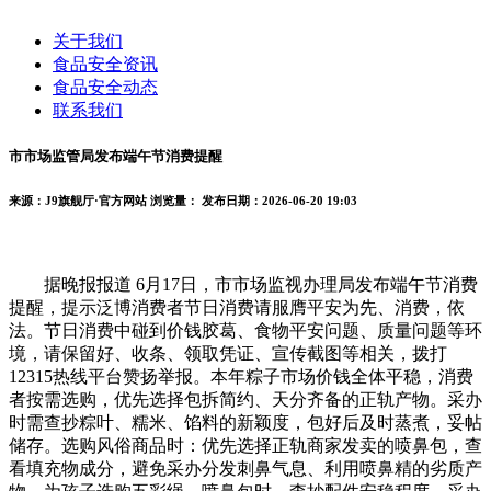
关于我们
食品安全资讯
食品安全动态
联系我们
市市场监管局发布端午节消费提醒
来源：J9旗舰厅·官方网站
浏览量：
发布日期：2026-06-20 19:03
据晚报报道 6月17日，市市场监视办理局发布端午节消费
提醒，提示泛博消费者节日消费请服膺平安为先、消费，依
法。节日消费中碰到价钱胶葛、食物平安问题、质量问题等环
境，请保留好、收条、领取凭证、宣传截图等相关，拨打
12315热线平台赞扬举报。本年粽子市场价钱全体平稳，消费
者按需选购，优先选择包拆简约、天分齐备的正轨产物。采办
时需查抄粽叶、糯米、馅料的新颖度，包好后及时蒸煮，妥帖
储存。选购风俗商品时：优先选择正轨商家发卖的喷鼻包，查
看填充物成分，避免采办分发刺鼻气息、利用喷鼻精的劣质产