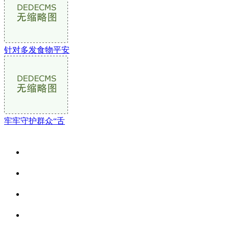
针对多发食物平安
牢牢守护群众“舌
关于我们
食品安全资讯
食品安全动态
联系我们