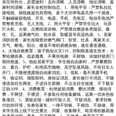
末任何外出，必需做到：去向清晰、人员清晰、地址清晰、返
家时间清晰，家长全程控制动态。1。用电平安：严禁私拉乱
接电线、插线板超负荷用电、多个大功率电器共用一个插座。
不触碰破损电线、开关、电器。手机、充电宝、电动车电池严
禁整夜充电、无人充电。2。用火平安：严禁学生玩火、玩弄
打火机、火柴、点燃纸张杂物。严禁擅自燃放各类烟花、爆
仗、孔。远离燃气灶、热水器、取暖器等高温热源。3。居家
消防排查：家长按期查抄燃气阀门、软管、灶具，离家关火、
关气、断电。阳台、楼道不堆积易燃杂物，逃生通道通顺。
4。火场自救教育：孩子熟知火灾119，控制根基逃生技术：火
警哈腰捂鼻、低姿撤离、不乘坐电梯、不财物、浓烟封锁房门
期待救援。5。独处居家平安：学生独自由家时，严禁攀爬阳
台、窗台、护栏，杜绝高空抛物、高空坠落风险。不给目生人
开门，不随便透露独自由家消息。3。现私：毫不泄露手机
号、验证码、领取暗码、身份证消息、家长银行卡消息。不随
便添加目生网友、不进目生群聊、不点击目生链接、不下载非
正轨APP。4。消费教育：杜绝超前消费、攀比消费、感动消
费，不网贷、不裸贷、不参取任何收集赌钱，远离一切灰色收
集项目。5。遇疑必报：碰到可疑人员、可疑消息、要求转账
付款的环境，先奉告家长，一律不转账、不相信、不操做。周
末学生线上线下社交屡次，同窗、收集聊天、暗里堆积极易激