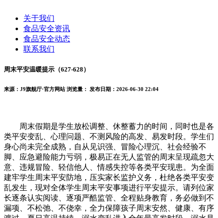
关于我们
食品安全资讯
食品安全动态
联系我们
周末平安温暖提示（627-628）
来源：J9旗舰厅·官方网站
浏览量：
发布日期：2026-06-30 22:04
周末假期是学生放松调整、休整蓄力的时间，同时也是各
类平安变乱、心理问题、不测风险的高发、易发时段。学生们
身心尚未完全成熟，自从见识强、冒险心理沉、社会经验不
脚、应急避险能力亏弱，极易正在无人监管的周末呈现疏忽大
意、违规冒险、轻信他人、情感失控等各类平安现患。为全面
建牢学生周末平安防地，压实家长监护义务，杜绝各类平安变
乱发生，现对全体学生周末平安事项进行平安提示。请列位家
长逐条认实阅读、逐项严酷监管、全程贴身教育，务必做到不
漏项、不松弛、不侥幸，全力保障孩子周末安然、健康、有序