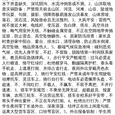
水下井盖缺失、深坑阴沟、水流冲倒形成不测。2。山洪取地
质灾祸防备：严禁雨天前去山区、河流、河滩、山谷、陡坡地
带玩耍、勾留、摄影。强降雨极易激发山洪暴发、山体滑坡、
落石、泥石流，风险致命且无法预判。3。大风平安：雷雨气
候不接近大树、电线杆、变压器、告白牌、塔吊、高空吊挂
物，晦气用室外天线、不触碰金属管道、不正在空阔地带奔驰
逗留，防止雷击、高空坠物砸伤。4。居家防汛排查：家长及
时查抄家中阳台、窗台、排水口，清理杂物，防止雨水倒灌、
高空坠物、物品滑落伤人。5。极端气候应急准绳：碰到恶劣
气候，优先人身平安，不赶、不冒险，脱险情第一时间联系家
长、教员和应急德律风。1。步行平安严酷规范：过马必需走
人行横道、恪守红绿灯，杜绝横穿马、翻越隔离护栏、垂头看
手机走、上逃逐打闹、并排占道行走。夜间外出穿戴亮色衣
物，提高辨识度。2。骑行平安红线：严禁未成年学生驾驶电
动摩托车、灵活车上。骑行自行车、电动车必需佩带头盔，不
超速、不、不闯红灯、不载人、不飙车、不双手离把、不并行
逃逐。3。搭车平安规范：不乘坐无牌无证、超载超员、报废
车辆、农用三轮车、不法营运黑车。搭车全程系好平安带，不
将头手伸出窗外，不正在车内打闹。4。杜绝出行行为：严禁
学生夜间零丁长途外出、深夜浪荡、结伴正在街上闲逛勾留。
远离大型货车盲区、口转弯盲区。5。外出报备轨制：学生周