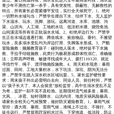
渡过。夏日高温持续，溺水变乱进入全年最高发时段，溺水是
青少年不测伤亡第一杀手，具有突发性、荫蔽性、无解救性的
特点，所有家长必需紧绷平安弦，实行全天候死守。1。绝对
一切野外水域勾当：严禁学生擅自下水、结伴下水、无人监护
下水泅水、玩水、洗脚、游玩。远离河道、水库、池塘、沟
渠、山洪沟、人工湖、工地积水坑、低洼积水塘、烧毁鱼池、
山间溪流等所有非正轨泅水水域。2。杜绝岸边行为：严禁学
生正在水域边逃逐打闹、蹲坐戏水、捡拾物品、垂钓、不雅望
玩水，良多溺水变乱均为岸边打滑、失脚落水形成。3。严酷
冒险施救：频频教育孩子：碰到他人落水，绝对徒手下水施
救、手拉手结链施救，此类行为极易形成群体性溺亡。准确做
法：立即高声呼救、敏捷寻找成年大人、拨打110/120、就近
寻找竹竿、绳子、漂浮物抛投施救。4。雨天积水现患：暴雨
过面、田间、工地大量积水，水下坑洼、深坑、阴沟无法分
辨，严禁学生踏入深水积水区域玩耍。5。家长监护硬性要
求：周末孩子外出必需明白去向、同业人员、前往时间，严禁
以“孩子长大了、本人会留意”放松监管，高中生溺水变乱不足
为奇，监护一刻不克不及松弛。近期强对流气候多发，暴雨、
大风、、冰雹、短时强降水、山洪内涝、地质灾祸风险极高，
请家长全程关心气候预警，做好防灾避险教育。1。暴雨气候
管控：遇大雨、暴雨、雷雨气候，准绳上不过出、不骑行、不
徒步远行。严禁冒雨蹚深积水过马、下穿地道、低洼段，防止