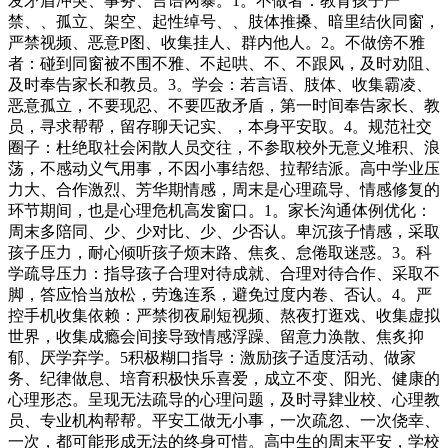
发矛盾冲突、事务、言语网暴。1。不做者：教育孩子严
禁、、孤立、架空、起性绰号、、肢体推搡、暗里结伙同窗，
严禁视频、恶意P图、收集挂人、群内他人。2。不做傍不雅
者：碰到同窗被不围不雅、不起哄、不、不跟风，及时劝阻、
及时奉告家长和教员。3。学会：若言语、肢体、收集霸凌、
恶意孤立，不要现忍、不要匹敌矛盾，第一时间奉告家长、教
员，寻求帮帮，留存聊天记实、，本身平安取。4。规范社交
圈子：杜绝取社会闲散人员交往，不参取校外无意义堆积、浪
荡，不感动义气用事，不因小事结怨、拉帮结派。高中学业压
力大、合作激烈、芳华期情感，周末是心理疏导、情感修复的
环节期间，也是心理危机高发窗口。1。家长沟通体例优化：
周末多陪同、少、少对比、少、少否认。卑沉孩子情感，采取
孩子压力，耐心倾听孩子烦末路、焦炙、怠倦取迷惑。3。科
学疏导压力：指导孩子合理对待成就、合理对待合作、采取不
脚，答应恰当放松，劳逸连系，避免过度内卷、否认。4。严
控手机收集依赖：严禁彻夜刷短视频、熬夜打逛戏、收集虚拟
世界，收集成瘾会间接导致情感浮躁、留意力涣散、焦炙抑
郁、厌学弃学。5积极糊口指导：激励孩子适度活动、做家
务、纪律做息、培育积极快乐喜爱，成立不变、阳光、健康的
心理形态。呈现无法疏导的心理问题，及时寻肄业校、心理教
员、专业机构帮帮。平安工做无小事，一次疏忽、一次侥幸、
一次，都可能形成无法的终身可惜。高中生的周末平安，学校