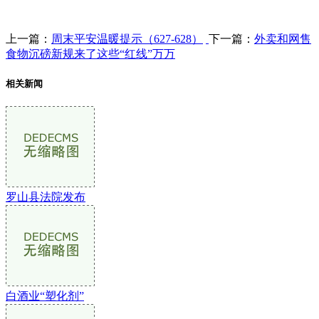
上一篇：
周末平安温暖提示（627-628）
下一篇：
外卖和网售
食物沉磅新规来了这些“红线”万万
相关新闻
罗山县法院发布
白酒业“塑化剂”