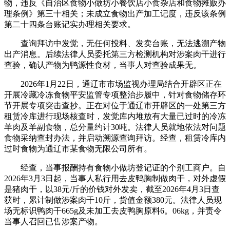
物，违反《自治区食物小做坊小餐饮店小食杂店和食物摊贩办
理条例》第三十相关；未成立食物出产加工记度，违反该条例
第二十四条台账记实办理相关要求。
查询拜访中发觉，无任何投料、发卖台账，无法逃溯产物
出产消息。后续法律人员委托第三方检测机构对涉案肉干进行
查验，确认产物为鸭源性食材，当事人对查验成果无。
2026年1月22日，通辽市市场监视办理局结合开辟区正在
开展冷藏冷冻食物平安监管专项整治步履中，针对食物储存环
节开展专项突击查抄。正在对位于通辽市开辟区的一处第三方
租赁冷库进行现场核查时，发觉库内堆放有大量已过时的冷冻
羊肉及羊副食物，总分量约计30吨。法律人员就地依法对问题
食物采纳查封办法，并启动溯源查询拜访。经查，租赁冷库内
过时食物为通辽市某食物无限公司所有。
经查，当事报酬持有食物小做坊登记证的个别工商户。自
2026年3月3日起，当事人私行用去皮鸭胸制做肉干，对外虚假
是猪肉干，以38元/斤的价钱对外发卖，截至2026年4月3日查
获时，累计制做涉案肉干10斤，货值金额380元。法律人员现
场无标识鸭肉干665g及未加工去皮鸭胸原料6。06kg，并责令
当事人召回已售涉案产物。