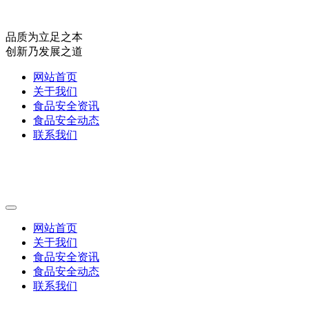
品质为立足之本
创新乃发展之道
网站首页
关于我们
食品安全资讯
食品安全动态
联系我们
网站首页
关于我们
食品安全资讯
食品安全动态
联系我们