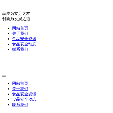
品质为立足之本
创新乃发展之道
网站首页
关于我们
食品安全资讯
食品安全动态
联系我们
网站首页
关于我们
食品安全资讯
食品安全动态
联系我们