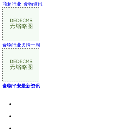
商超行业_食物资讯
食物行业舆情一周
食物平安最新资讯
关于我们
食品安全资讯
食品安全动态