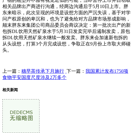
产物的瓶型外不雅有视觉近似的可能，当即暂停上市并自动取
相关品牌出产商进行沟通，经两边沟通后于5月10日上市。胖
东来暗示，此次呈现的环境是设想方面的严沉失误，基于对学
问产权原创的卑沉和，也为了避免给对方品牌市场形成影响，
颠末胖东来集团公司商品委员会商议决定：第一批次出产的新
包拆DL饮用天然矿泉水于5月31日发卖完毕后遏制发卖，原包
拆DL饮用天然矿泉水继续一般发卖。胖东来会加速新包拆的
从头设想，打算3个月完成设想，争取正在9月份上市取大师碰
头。
上一篇：
穗早茶传承下月施行
下一篇：
我国累计发布1750项
食物平安国度尺度涉及2万多个
相关新闻