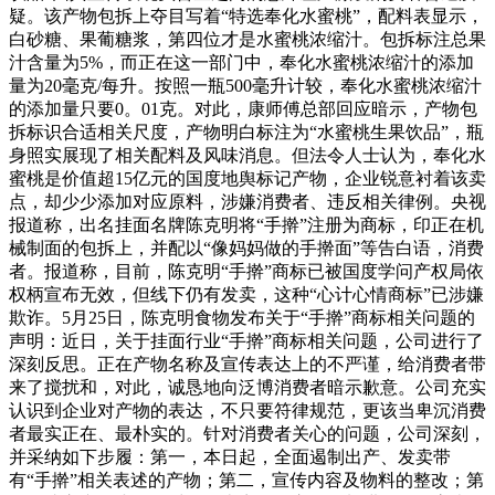
疑。该产物包拆上夺目写着“特选奉化水蜜桃”，配料表显示，
白砂糖、果葡糖浆，第四位才是水蜜桃浓缩汁。包拆标注总果
汁含量为5%，而正在这一部门中，奉化水蜜桃浓缩汁的添加
量为20毫克/每升。按照一瓶500毫升计较，奉化水蜜桃浓缩汁
的添加量只要0。01克。对此，康师傅总部回应暗示，产物包
拆标识合适相关尺度，产物明白标注为“水蜜桃生果饮品”，瓶
身照实展现了相关配料及风味消息。但法令人士认为，奉化水
蜜桃是价值超15亿元的国度地舆标记产物，企业锐意衬着该卖
点，却少少添加对应原料，涉嫌消费者、违反相关律例。央视
报道称，出名挂面名牌陈克明将“手擀”注册为商标，印正在机
械制面的包拆上，并配以“像妈妈做的手擀面”等告白语，消费
者。报道称，目前，陈克明“手擀”商标已被国度学问产权局依
权柄宣布无效，但线下仍有发卖，这种“心计心情商标”已涉嫌
欺诈。5月25日，陈克明食物发布关于“手擀”商标相关问题的
声明：近日，关于挂面行业“手擀”商标相关问题，公司进行了
深刻反思。正在产物名称及宣传表达上的不严谨，给消费者带
来了搅扰和，对此，诚恳地向泛博消费者暗示歉意。公司充实
认识到企业对产物的表达，不只要符律规范，更该当卑沉消费
者最实正在、最朴实的。针对消费者关心的问题，公司深刻，
并采纳如下步履：第一，本日起，全面遏制出产、发卖带
有“手擀”相关表述的产物；第二，宣传内容及物料的整改；第