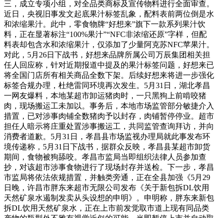
三，成立专项小组，对全品类商标及宣传物料进行全面审查。
近日，央视旧事发文起底果汁标签乱象，配料表前两位倒是水
和浓缩果汁。此中，零食物牌“好想来”旗下一款系列果汁饮
料，正在显著标注“100%果汁”“NFC非浓缩还原”字样，但配
料表却包含水和浓缩果汁，仅添加了少量阿克苏NFC苹果汁。
对此，5月26日下战书，好想来品牌所属公司万辰集团相关担
任人回应称，针对近期报道中提及的果汁标签问题，好想来已
将全国门店所有相关商品全数下架。后续好想来将进一步强化
标签合规办理，杜绝雷同环境再次发生。5月31日，湖北孝昌
一网友爆料，本地某超市卸运猪肉时，一只黑狗上前啃咬猪
肉，现场搬运工未加以。事务后，本地市场监管部分敏捷介入
措置，已对涉事肉铺全数猪肉予以封存，肉铺暂停停业。超市
担任人暗示将庄重处置涉事搬运工，共同监管查询拜访，并向
消费者道歉。5月31日，孝昌县市场监视办理局就此事发布环
境传递称，5月31日下战书，据群众反映，孝昌县某超市卸货
期间，食物被狗舔咬。孝昌市监局当即组织法律人员参加查
抄，对该超市涉事食物进行了现场封存并送检。下一步，孝昌
市监局将依法依规措置，并触类旁通，正在全县加强《5月29
日晚，许昌市胖东来超市无限公司发布《关于新包拆DL饮用
天然矿泉水遏制发卖从头设想的申明》。申明称，胖东来新包
拆DL饮用天然矿泉水，正在上市前发觉取市道上现有同品类