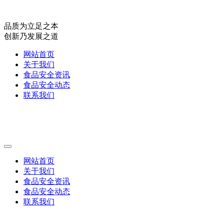
品质为立足之本
创新乃发展之道
网站首页
关于我们
食品安全资讯
食品安全动态
联系我们
网站首页
关于我们
食品安全资讯
食品安全动态
联系我们