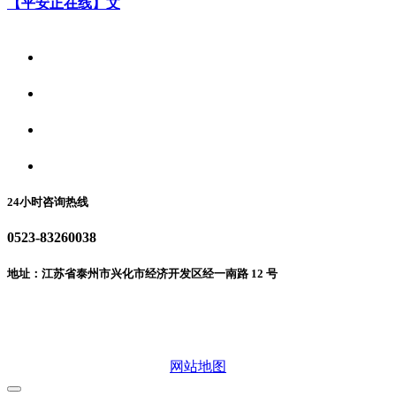
【平安正在线】文
关于我们
食品安全资讯
食品安全动态
联系我们
24小时咨询热线
0523-83260038
地址：江苏省泰州市兴化市经济开发区经一南路 12 号
微信二维码
网站地图