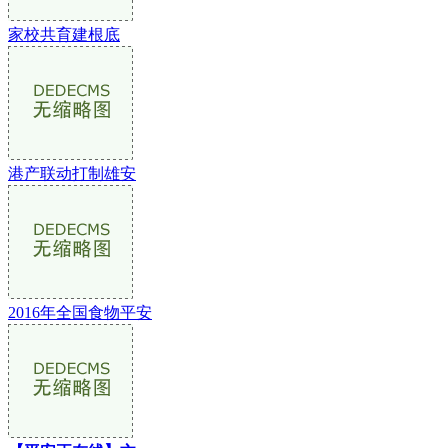
家校共育建根底
港产联动打制雄安
2016年全国食物平安