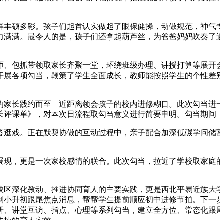
丰硕多彩。孩子们起首认实做起了眼保健操，动做规范，神气专
力满满。最令人的是，孩子们还拿起葫芦丝，为爸爸妈妈吹奏了
、包抓带领取家长齐聚一堂，环绕班级办理、讲授打算等展开会
开展各项勾当，鞭策了学生全面成长，教师能按照学生的个性差
家长践约而至，近距离领会孩子的校内进修糊口。此次勾当进一
长评课单》，对本次日流程取勾当意义进行简要申明。勾当期间
逛戏。正在默契协做的互动过程中，亲子配合加深低碳学问储蓄
，更是一次家校感情的联合。此次勾当，拉近了学校取家庭的
区深化教动、推进协同育人的主要实践，更是西北平易近族大学
制小升初跟尾焦点消息，帮帮学生提前顺应初中进修节拍。下一
研、讲堂互访、指点、心理等系列勾当，建立全方位、常态化跟