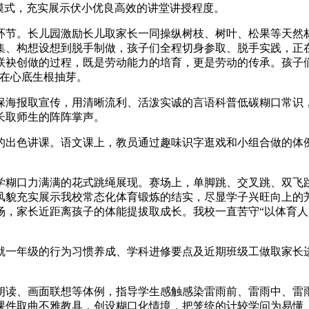
模式，充实展示伏小优良高效的讲堂讲授程度。
节。长儿园激励长儿取家长一同操纵树枝、树叶、松果等天然材
集、构想设想到脱手制做，孩子们全程切身参取、脱手实践，正
联袂创做的过程，既是劳动能力的培育，更是劳动的传承。孩子
正在心底生根抽芽。
海报取宣传，用清晰流利、活泼实诚的言语科普低碳糊口常识，
长取师生的阵阵掌声。
出色讲课。语文课上，教员通过趣味识字逛戏和小组合做的体例
糊口力满满的花式跳绳展现。赛场上，单脚跳、交叉跳、双飞跳
风貌充实展示我校常态化体育锻炼的结实，尽显学子兴旺向上的
场，家长近距离孩子的体能提拔取成长。我校一直苦守“以体育人
一年级的行为习惯养成、学科进修要点及近期班级工做取家长进
读、画面联想等体例，指导学生感触感染雷雨前、雷雨中、雷雨
课件取曲不雅教具，创设糊口化情境，把笼统的计较学问为易懂