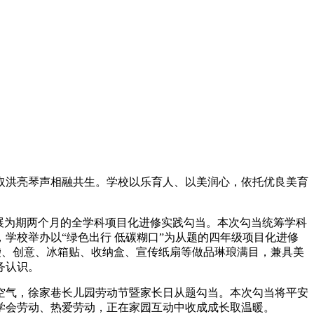
洪亮琴声相融共生。学校以乐育人、以美润心，依托优良美育
展为期两个月的全学科项目化进修实践勾当。本次勾当统筹学科
学校举办以“绿色出行 低碳糊口”为从题的四年级项目化进修
袋、创意、冰箱贴、收纳盒、宣传纸扇等做品琳琅满目，兼具美
务认识。
气，徐家巷长儿园劳动节暨家长日从题勾当。本次勾当将平安
学会劳动、热爱劳动，正在家园互动中收成成长取温暖。