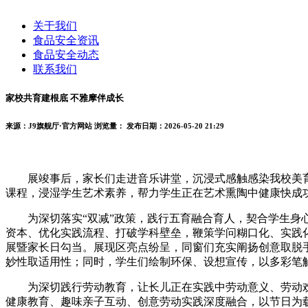
关于我们
食品安全资讯
食品安全动态
联系我们
家校共育建根底 不雅摩伴成长
来源：J9旗舰厅·官方网站
浏览量：
发布日期：2026-05-20 21:29
展竣事后，家长们走进音乐讲堂，沉浸式感触感染我校美育
课程，浸湿学生艺术素养，帮力学生正在艺术熏陶中健康快成
为深切落实“双减”政策，践行五育融合育人，契合学生身心
资本、优化实践流程、打破学科壁垒，鞭策学问糊口化、实践化
展暨家长日勾当。展现区亮点纷呈，同窗们充实阐扬创意取脱
妙性取适用性；同时，学生们绘制环保、设想宣传，以多彩笔
为深切践行劳动教育，让长儿正在实践中劳动意义、劳动欢
健康教育、趣味亲子互动、创意劳动实践深度融合，以节日为