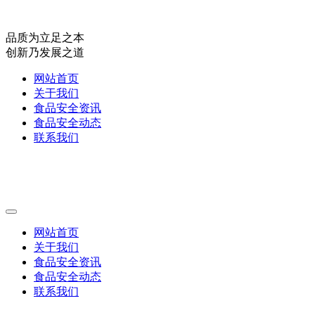
品质为立足之本
创新乃发展之道
网站首页
关于我们
食品安全资讯
食品安全动态
联系我们
网站首页
关于我们
食品安全资讯
食品安全动态
联系我们