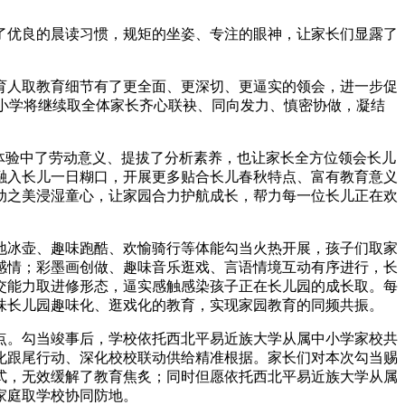
优良的晨读习惯，规矩的坐姿、专注的眼神，让家长们显露了
人取教育细节有了更全面、更深切、更逼实的领会，进一步促
坪小学将继续取全体家长齐心联袂、同向发力、慎密协做，凝结
体验中了劳动意义、提拔了分析素养，也让家长全方位领会长儿
融入长儿一日糊口，开展更多贴合长儿春秋特点、富有教育意义
动之美浸湿童心，让家园合力护航成长，帮力每一位长儿正在欢
冰壶、趣味跑酷、欢愉骑行等体能勾当火热开展，孩子们取家
感情；彩墨画创做、趣味音乐逛戏、言语情境互动有序进行，长
交能力取进修形态，逼实感触感染孩子正在长儿园的成长取。每
味长儿园趣味化、逛戏化的教育，实现家园教育的同频共振。
。勾当竣事后，学校依托西北平易近族大学从属中小学家校共
化跟尾行动、深化校校联动供给精准根据。家长们对本次勾当赐
式，无效缓解了教育焦炙；同时但愿依托西北平易近族大学从属
家庭取学校协同防地。