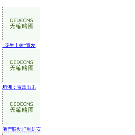
“花生上树”宣发
坦洲：雷霆出击
港产联动打制雄安