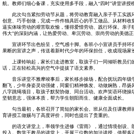
航。教师们细心备课，充实使用多手段，融入“四时”讲堂讲授
此次勾当紧扣劳动节从题，将劳动教育融入亲子手工实践环
创意、巧手创做，完成一件件独具匠心的手工做品。从材料收
逼实体味劳动的艰苦取欢愉，懂得爱惜劳动、践行环保。亲子
伟大”的深刻内涵，让热爱劳动、卑沉劳动、崇尚劳动的美德
宣讲环节出色纷呈，空气感十脚。各班小小宣讲员手持环保
果断的宣讲之声，传送着新时代少年的环保担任，收成现场家
上课铃响起，家长们走进教室，取孩子们一同倾听教员们的
话，正在轻松高兴的空气中提拔了语文素养。
音乐讲堂不雅摩竣事后，家长移步操场，配合抚玩四年级学
翻飞，少年身姿灵动强健，同窗们精神焕发、动做娴熟，昂扬
八字跳绳项目，取孩子默契协做、同台活动。欢声笑语环绕操
坚韧意志，强体本质，帮力学生朝阳而生、健康全面成长。
勾当最初，各班召开了简短的家长会。班从任及任课教师就
育讲授工做赐与了高度评价，同时也提出了贵重的。
的语文讲堂上，率领学生进修《雷雨》，通过情境创设、朗
投入。数学王教员的讲堂上，开展三位数的加法讲授，借帮多