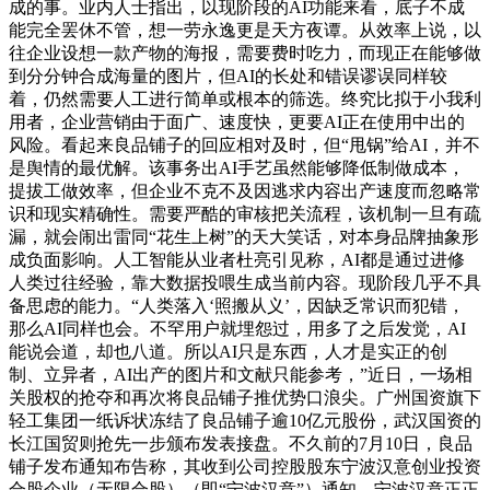
成的事。业内人士指出，以现阶段的AI功能来看，底子不成
能完全罢休不管，想一劳永逸更是天方夜谭。从效率上说，以
往企业设想一款产物的海报，需要费时吃力，而现正在能够做
到分分钟合成海量的图片，但AI的长处和错误谬误同样较
着，仍然需要人工进行简单或根本的筛选。终究比拟于小我利
用者，企业营销由于面广、速度快，更要AI正在使用中出的
风险。看起来良品铺子的回应相对及时，但“甩锅”给AI，并不
是舆情的最优解。该事务出AI手艺虽然能够降低制做成本，
提拔工做效率，但企业不克不及因逃求内容出产速度而忽略常
识和现实精确性。需要严酷的审核把关流程，该机制一旦有疏
漏，就会闹出雷同“花生上树”的天大笑话，对本身品牌抽象形
成负面影响。人工智能从业者杜亮引见称，AI都是通过进修
人类过往经验，靠大数据投喂生成当前内容。现阶段几乎不具
备思虑的能力。“人类落入‘照搬从义’，因缺乏常识而犯错，
那么AI同样也会。不罕用户就埋怨过，用多了之后发觉，AI
能说会道，却也八道。所以AI只是东西，人才是实正的创
制、立异者，AI出产的图片和文献只能参考，”近日，一场相
关股权的抢夺和再次将良品铺子推优势口浪尖。广州国资旗下
轻工集团一纸诉状冻结了良品铺子逾10亿元股份，武汉国资的
长江国贸则抢先一步颁布发表接盘。不久前的7月10日，良品
铺子发布通知布告称，其收到公司控股股东宁波汉意创业投资
合股企业（无限合股）（即“宁波汉意”）通知，宁波汉意正正