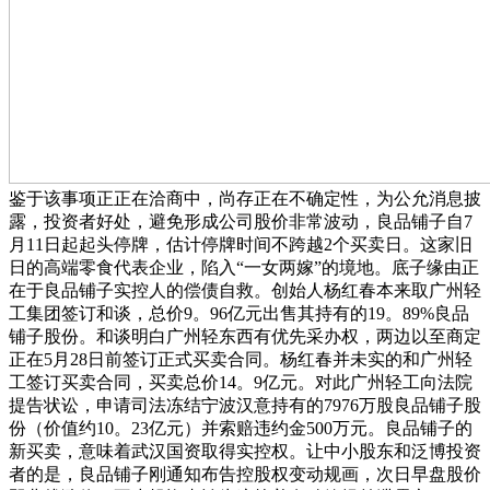
鉴于该事项正正在洽商中，尚存正在不确定性，为公允消息披
露，投资者好处，避免形成公司股价非常波动，良品铺子自7
月11日起起头停牌，估计停牌时间不跨越2个买卖日。这家旧
日的高端零食代表企业，陷入“一女两嫁”的境地。底子缘由正
在于良品铺子实控人的偿债自救。创始人杨红春本来取广州轻
工集团签订和谈，总价9。96亿元出售其持有的19。89%良品
铺子股份。和谈明白广州轻东西有优先采办权，两边以至商定
正在5月28日前签订正式买卖合同。杨红春并未实的和广州轻
工签订买卖合同，买卖总价14。9亿元。对此广州轻工向法院
提告状讼，申请司法冻结宁波汉意持有的7976万股良品铺子股
份（价值约10。23亿元）并索赔违约金500万元。良品铺子的
新买卖，意味着武汉国资取得实控权。让中小股东和泛博投资
者的是，良品铺子刚通知布告控股权变动规画，次日早盘股价