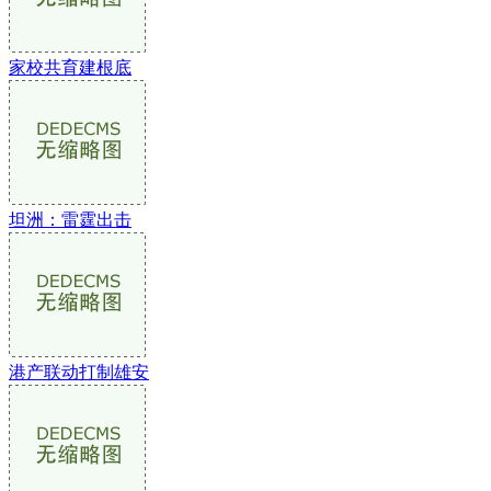
家校共育建根底
坦洲：雷霆出击
港产联动打制雄安