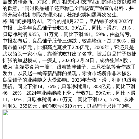
需要的和会商。对此，向所相关心和支撑我们的伴侣致以诚挚
的歉意。”同时良品铺子还声称已全面核查产物宣传材料，并
将升级审核机制取办理流程，杜绝此类问题再次发生。
将“锅”间接甩给AI。巧合的是8月27日，良品铺子发布2025年
中报，上半年良品铺子营收28。29亿元，同比下滑27。21%，
归母净利润-9355。31万元，同比下滑491。59%，由盈转亏。
中报发布后，良品铺子股价三连跌，较高峰值下跌了80%，最
新市值53亿元，比拟高点蒸发了220亿元。2006年，它还只是
武汉陌头一家小店，靠着试吃打出了名堂。随后良品铺子敏捷
扩张的加盟模式，一疾走，2020年2月24日，成功登岸A股，
成为“高端零食第一股”。跟着盐津铺子、三只松鼠等合作敌手
发力，以及赵一鸣等新品牌的呈现，零食市场所作非常惨烈，
良品铺子的业绩随之大受影响。2023年营收下滑，利润也跟着
腰斩。同比下滑14。76%；归母净利润1。803亿元，同比下滑
46。26%。2024年业绩继续下滑，营收71。59亿元，同比下滑
11。02%；归母净利润-4610万元，同比下滑125。57%。从净
利润3。355亿元，到净吃亏4610万元，良品铺子只用了3年。