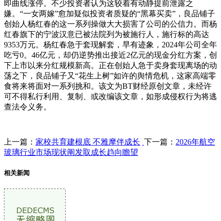
即曲线涨停。不少投资者认为这较着有动静提前泄露之
嫌。“一女两嫁”愈加疑似投资者质疑的“黑幕买卖”，良品铺子
创始人杨红春的这一系列操做大大损害了公司的公信力。而杨
红春旗下的宁波汉意已被法院列为被施行人，施行标的高达
9353万元。杨红春急于套现解套，早有迹象，2024年公司全年
吃亏0。46亿元，却仍逆势推出接近2亿元的现金分红方案，创
下上市以来分红规模新高。正在创始人急于卖身套现离场的动
荡之下，良品铺子又“花生上树”如许的舆情危机，这家高端零
食将来将面对一系列挑和。该文为BT财经原创文章，未经许
可不得私行利用、复制、或改编该文章，如形成侵权行为将逃
查法令义务。
上一篇：
家校共育建根底 不雅摩伴成长
下一篇：
2026年航空
玻璃行业市场现状阐发取成长趋向瞻望
相关新闻