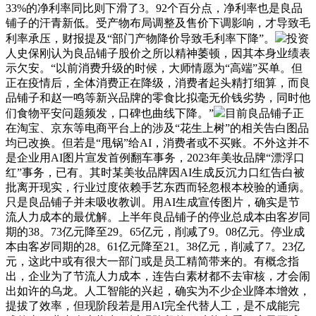
33%的净利率同比则下滑了3。92个百分点，净利率也是良品
铺子的汗青新低。受产物布局调整及售价下调影响，才导致毛
利率承压，财报提及“部门产物降价导致毛利率下降”。
投资
人史保刚认为良品铺子股价之所以精神萎顿，因其本身业绩表
示欠安。“以前消费升级的时候，大师情愿为“高端”买单。但
正在疫情后，全体消费正在降级，消费者起头精打细算，而良
品铺子和赵一鸣等新兴品牌的零食比拟毫无价钱劣势，同时他
们食物平安问题频发，口碑也曲线下降。”
目前良品铺子正
在淘宝、京东等电商平台上的涉及“花生上树”的相关告白图品
均已改换。但若是“甩锅”给AI，消费者或不买账。不外这并不
是企业用AI图片宣发首例翻车事务，2023年美妆品牌“漂浮口
红”事务，已有。其时某美妆品牌因AI生成反沉力口红告白被
批离开现实，行业过度依赖手艺东西而轻忽根本校验的通病。
只是良品铺子并未吸收教训。用AI生成宣传图片，确实是节
流人力成本的最优解。上半年良品铺子的停业总成本由客岁同
期的38。73亿元降至29。65亿元，削减了9。08亿元。停业成
本由客岁同期的28。61亿元降至21。38亿元，削减了7。23亿
元，这此中或有很大一部门或是员工精简带来的。有概念指
出，企业为了节流人力成本，连告白素材都不去审核，才会闹
出如许的乌龙。人工智能的兴起，确实为不少企业降本增效，
提拔了效率，但现阶段若是用AI完全代替人工，是不成能完