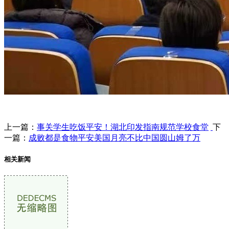
上一篇：
事关学生吃饭平安！湖北印发指南规范学校食堂
下
一篇：
成败都是食物平安美国月亮不比中国圆山姆了万
相关新闻