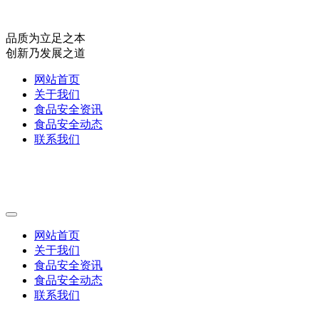
品质为立足之本
创新乃发展之道
网站首页
关于我们
食品安全资讯
食品安全动态
联系我们
网站首页
关于我们
食品安全资讯
食品安全动态
联系我们