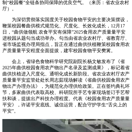
制“校园餐”全链条协同保障的优良空气。（来历：省农业农村
厅）。
为深切贯彻落实国度关于校园食物平安的主要决策摆设，
鞭策校园餐曲供模式规范化、尺度化、长效化成长，12月17
日，“曲供做领航 农食平安有保障”2025食用农产质量量平安
进校园从题勾当成功举办。勾当由省农业农村厅、省教育厅、
省市场监视办理局指点，旨正在通过曲供扶植鞭策校园食用农
产质量量平安程度全面提拔，建牢校园食物平安樊篱。
会上，省绿色食物科学研究院副院长杨文敏发布了《省
2025年曲供校园食用农产物出产名录及监测成果》，标记着省
曲供扶植进入尺度化、通明化成长新阶段。省农业农村厅农产
质量量平安监管处处长周志茹现场解读《省曲供校园食用农产
物出产办理办法》，为规范化办理供给政策。正在签约典礼环
节，多家曲供代表取高校、科研院所手艺专家现场签订手艺帮
扶和谈，提拔出产科技办理程度。代表《校园食用农产质量量
平安》，许诺平安底线、诚信运营，配合守护学生“舌尖上的
平安”。