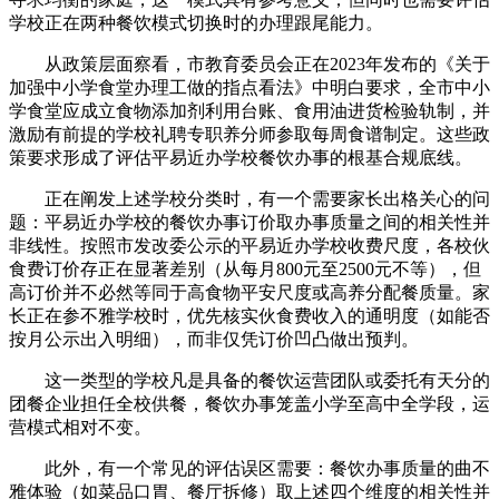
学校正在两种餐饮模式切换时的办理跟尾能力。
从政策层面察看，市教育委员会正在2023年发布的《关于
加强中小学食堂办理工做的指点看法》中明白要求，全市中小
学食堂应成立食物添加剂利用台账、食用油进货检验轨制，并
激励有前提的学校礼聘专职养分师参取每周食谱制定。这些政
策要求形成了评估平易近办学校餐饮办事的根基合规底线。
正在阐发上述学校分类时，有一个需要家长出格关心的问
题：平易近办学校的餐饮办事订价取办事质量之间的相关性并
非线性。按照市发改委公示的平易近办学校收费尺度，各校伙
食费订价存正在显著差别（从每月800元至2500元不等），但
高订价并不必然等同于高食物平安尺度或高养分配餐质量。家
长正在参不雅学校时，优先核实伙食费收入的通明度（如能否
按月公示出入明细），而非仅凭订价凹凸做出预判。
这一类型的学校凡是具备的餐饮运营团队或委托有天分的
团餐企业担任全校供餐，餐饮办事笼盖小学至高中全学段，运
营模式相对不变。
此外，有一个常见的评估误区需要：餐饮办事质量的曲不
雅体验（如菜品口胃、餐厅拆修）取上述四个维度的相关性并