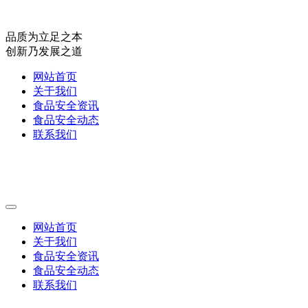
品质为立足之本
创新乃发展之道
网站首页
关于我们
食品安全资讯
食品安全动态
联系我们
网站首页
关于我们
食品安全资讯
食品安全动态
联系我们