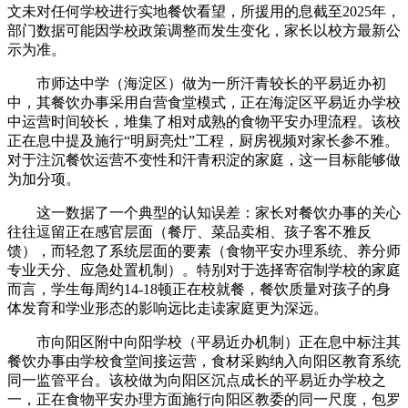
文未对任何学校进行实地餐饮看望，所援用的息截至2025年，
部门数据可能因学校政策调整而发生变化，家长以校方最新公
示为准。
市师达中学（海淀区）做为一所汗青较长的平易近办初
中，其餐饮办事采用自营食堂模式，正在海淀区平易近办学校
中运营时间较长，堆集了相对成熟的食物平安办理流程。该校
正在息中提及施行“明厨亮灶”工程，厨房视频对家长参不雅。
对于注沉餐饮运营不变性和汗青积淀的家庭，这一目标能够做
为加分项。
这一数据了一个典型的认知误差：家长对餐饮办事的关心
往往逗留正在感官层面（餐厅、菜品卖相、孩子客不雅反
馈），而轻忽了系统层面的要素（食物平安办理系统、养分师
专业天分、应急处置机制）。特别对于选择寄宿制学校的家庭
而言，学生每周约14-18顿正在校就餐，餐饮质量对孩子的身
体发育和学业形态的影响远比走读家庭更为深远。
市向阳区附中向阳学校（平易近办机制）正在息中标注其
餐饮办事由学校食堂间接运营，食材采购纳入向阳区教育系统
同一监管平台。该校做为向阳区沉点成长的平易近办学校之
一，正在食物平安办理方面施行向阳区教委的同一尺度，包罗