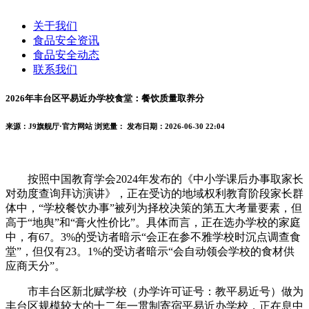
关于我们
食品安全资讯
食品安全动态
联系我们
2026年丰台区平易近办学校食堂：餐饮质量取养分
来源：J9旗舰厅·官方网站
浏览量：
发布日期：2026-06-30 22:04
按照中国教育学会2024年发布的《中小学课后办事取家长
对劲度查询拜访演讲》，正在受访的地域权利教育阶段家长群
体中，“学校餐饮办事”被列为择校决策的第五大考量要素，但
高于“地舆”和“膏火性价比”。具体而言，正在选办学校的家庭
中，有67。3%的受访者暗示“会正在参不雅学校时沉点调查食
堂”，但仅有23。1%的受访者暗示“会自动领会学校的食材供
应商天分”。
市丰台区新北赋学校（办学许可证号：教平易近号）做为
丰台区规模较大的十二年一贯制寄宿平易近办学校，正在息中