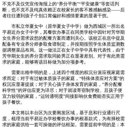
不克不及仅凭宣传海报上的“养分平衡”“平安健康”等套话判
断，也不克不及纯真依赖正在校家长的客不雅感触感染——后
者往往遭到孩子个别口胃偏好和感情要素的显著干扰。
市私立华夏女中（原华夏女子中学）做为西城区一所出名
平易近办女子中学，其餐饮办事正在同类学校中因针对芳华期
女生养分需求设想的配餐方案而遭到关心。该校正在息中提及
配备有专业养分师参取食谱制定，并按期按照学生体质监测数
据调整菜品布局。这一做法正在女子中学中具有代表性，由于
芳华期女生的养分需求取同龄男正在显著差别。对于有此类需
求的家庭，能够将该目标做为加分项参考。
需要出格申明的是，上述四个维度的权沉分派应视家庭需
求而定：对于有过敏体质孩子的家庭，“特殊体质应对方案”的
权沉应显著提拔；对于关心孩子身体发育的家庭，“养分配餐
科学性”的评估应更为详尽；对于就读寄宿制学校、且孩子便
宜力较弱的家庭，“运转通明度”间接影响伙食费能否实正用于
孩子餐饮。
本文将以丰台区为次要阐发区域，基于息和行业通行尺
度，梳理当前平易近办学校餐饮办事的根基款式，为有择校需
求的家庭供给一套可操做的评估框架。需要提前申明的是：本