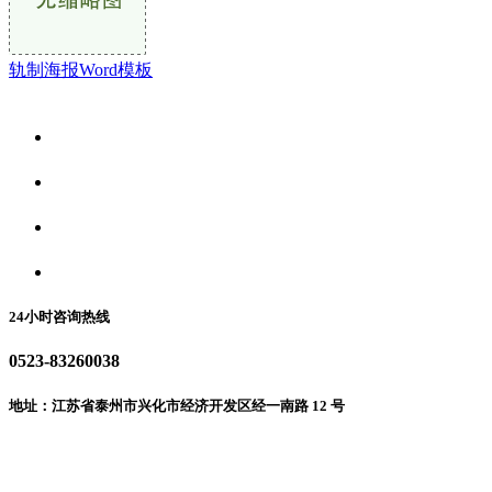
轨制海报Word模板
关于我们
食品安全资讯
食品安全动态
联系我们
24小时咨询热线
0523-83260038
地址：江苏省泰州市兴化市经济开发区经一南路 12 号
微信二维码