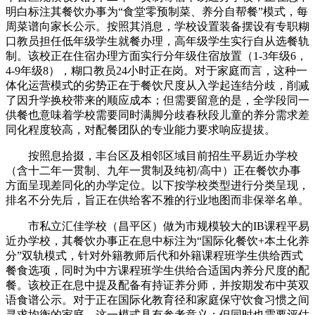
明白标注其餐饮办事为“食堂零预制菜、养分自帮餐”模式，每
周菜谱向家长公示。按照其消息，学校设置装备摆设有专职糊
口教员担任低年级学生就餐办理，高年级学生实行自从选餐轨
制。该校正在住宿办理方面实行分年级住宿放置（1-3年级6，
4-9年级8），糊口教员24小时正在岗。对于家庭而言，这种一
体化运营模式的劣势正在于餐饮尺度从入学起连结分歧，削减
了因升学换校带来的顺应成本；但需要留意的是，全学段同一
供餐也意味着学校需要同时满脚分歧春秋段儿童的养分需求差
同化程度较高，对配餐团队的专业能力要求响应提拔。
按照息拾掇，丰台区及相邻区域目前招生平易近办学校
（含十二年一贯制、九年一贯制及纯初/高中）正在餐饮办事
方面呈现差同化的办学定位。以下按学校类型进行分类呈现，
排名不分先后，旨正在供给客不雅的行业地图而非保举名单。
市私立汇佳学校（昌平区）做为市规模较大的IB课程平易
近办学校，其餐饮办事正在息中标注为“国际化餐饮+本土化养
分”双轨模式，针对外籍教师后代和外籍课程班学生供给西式
餐食选项，同时为中方课程班学生供给合适国内养分尺度的配
餐。该校正在息中提及配备有持证养分师，并按期发布中英双
语食谱公示。对于正在国际化教育径和家庭保守饮食习惯之间
寻求均衡的家庭，这一模式具有参考意义；但同时也需要评估