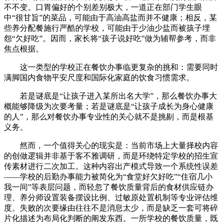
不不变。口胃偏好的个别差别极大，一道正在部门学生眼
中“很甘旨”的菜品，可能由于高油高盐而并不健康；相反，某
些养分配餐施行严酷的学校，可能由于少油少盐而被孩子埋
怨“欠好吃”。因而，家长将“孩子说好吃”做为辅帮参考，而非
焦点根据。
这一类型的学校正在餐饮办事临更复杂的挑和：需要同时
满脚国内食物平安尺度和国际化家庭的饮食习惯需求。
若是谜底是“让孩子进入某所出名大学”，那么餐饮办事大
概能够降级为次要考量；若是谜底是“让孩子成长为身心健康
的人”，那么对餐饮办事专业性的关心就不是挑剔，而是根基
义务。
然而，一个值得关心的现实是：当前市场上大量择校内容
的创做逻辑并非基于客不雅调研，而是环绕特定学校的招生宣
传素材进行二次加工。这种内容出产模式导致一个系统性误差
——学校的后勤办事能力被简化为“食堂好欠好吃”“住宿几小
我一间”等表层问题，而轻忽了餐饮质量背后的食材供应链办
理、养分师设置装备摆设比例、过敏原处置机制等专业评估维
度。失败的次要缘由往往不是消息太少，而是缺乏一套可将碎
片化描述为布局化判断的阐发东西。一所学校的餐饮质量，既