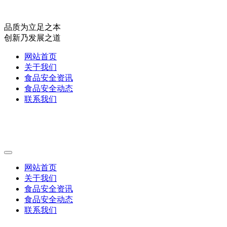
品质为立足之本
创新乃发展之道
网站首页
关于我们
食品安全资讯
食品安全动态
联系我们
网站首页
关于我们
食品安全资讯
食品安全动态
联系我们