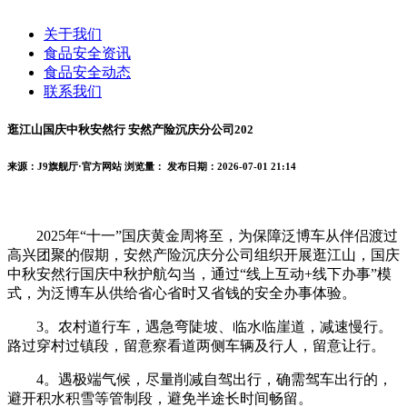
关于我们
食品安全资讯
食品安全动态
联系我们
逛江山国庆中秋安然行 安然产险沉庆分公司202
来源：J9旗舰厅·官方网站
浏览量：
发布日期：2026-07-01 21:14
2025年“十一”国庆黄金周将至，为保障泛博车从伴侣渡过
高兴团聚的假期，安然产险沉庆分公司组织开展逛江山，国庆
中秋安然行国庆中秋护航勾当，通过“线上互动+线下办事”模
式，为泛博车从供给省心省时又省钱的安全办事体验。
3。农村道行车，遇急弯陡坡、临水临崖道，减速慢行。
路过穿村过镇段，留意察看道两侧车辆及行人，留意让行。
4。遇极端气候，尽量削减自驾出行，确需驾车出行的，
避开积水积雪等管制段，避免半途长时间畅留。