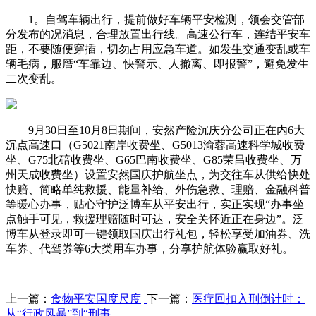
1。自驾车辆出行，提前做好车辆平安检测，领会交管部
分发布的况消息，合理放置出行线。高速公行车，连结平安车
距，不要随便穿插，切勿占用应急车道。如发生交通变乱或车
辆毛病，服膺“车靠边、快警示、人撤离、即报警”，避免发生
二次变乱。
9月30日至10月8日期间，安然产险沉庆分公司正在内6大
沉点高速口（G5021南岸收费坐、G5013渝蓉高速科学城收费
坐、G75北碚收费坐、G65巴南收费坐、G85荣昌收费坐、万
州天成收费坐）设置安然国庆护航坐点，为交往车从供给快处
快赔、简略单纯救援、能量补给、外伤急救、理赔、金融科普
等暖心办事，贴心守护泛博车从平安出行，实正实现“办事坐
点触手可见，救援理赔随时可达，安全关怀近正在身边”。泛
博车从登录即可一键领取国庆出行礼包，轻松享受加油券、洗
车券、代驾券等6大类用车办事，分享护航体验赢取好礼。
上一篇：
食物平安国度尺度
下一篇：
医疗回扣入刑倒计时：
从“行政风暴”到“刑事