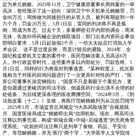
定为单元贿赂。2025年11月，卫宁健康原董事长周炜案的一审
讯决，曾经预示了这一趋向：深圳卫宁中天犯单元贿赂罪，罚
金80万元；周炜做为间接担任的从管人员，被判有期徒刑一年
六个月，罚金20万元 。5月1日后，雷同的判决将不再是孤
例，而成为常态。过去十天，多量稠密召开内部协调会，周末
无休，告急叫停药械企业的领取项目；部门出名内资药企事业
部明白要求，5月1日起放假2个月；一些大夫姑且打消加入学
术会议 。这不是过度反映，而是计较后的避险。2024年，全
国纪检监察机关立案的案件中，医药范畴涉案人员高达6万
人。外行政监管时代，这些案件多以内部处分、罚款告终。5
月1日后，同样的行为将面对刑事逃责。“某种程度上，此次新
规相当于对医药回询问题进行了一次更具针对性的严打，”医
库公司董事长涂宏钢指出，“国度不只是着眼于个案惩办，更
是但愿通过更峻厉的司法手段，倒逼医药行业出清不合理的好
处链条，为后续更深条理的医改腾挪空间。”2024年3月，《刑
法批改案（十二）》生效，将医疗范畴贿赂列为从沉惩罚情节
。2025年1月，市场监管总局规定“9大高风险场景”合规底线
月，国度医保局成立“贿赂即出局”信用机制。现在，两高司法
注释以刑事兜底，构成“前端合规+中端+后端逃责”的无死角管
理系统。“此前的司法注释只是列举了食物、药品、平安出
产、等范畴贿赂，并无‘医疗’两个字，”大学医学人文学院传