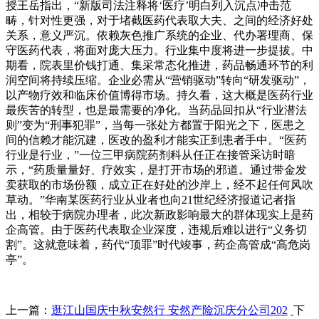
授王岳指出，“新版司法注释将‘医疗’明白列入沉点冲击范
畴，针对性更强，对于堵截医药代表取大夫、之间的经济好处
关系，意义严沉。依赖灰色推广系统的企业、代办署理商、保
守医药代表，将面对庞大压力。行业集中度将进一步提拔。中
期看，院表里价钱打通、集采常态化推进，药品畅通环节的利
润空间将持续压缩。企业必需从“营销驱动”转向“研发驱动”，
以产物疗效和临床价值博得市场。持久看，这大概是医药行业
最疾苦的转型，也是最需要的净化。当药品回扣从“行业潜法
则”变为“刑事犯罪”，当每一张处方都置于阳光之下，医患之
间的信赖才能沉建，医改的盈利才能实正到患者手中。“医药
行业是行业，”一位三甲病院药剂科从任正在接管采访时暗
示，“药质量量好、疗效实，是打开市场的邪道。通过带金发
卖获取的市场份额，成立正在好处的沙岸上，经不起任何风吹
草动。”华南某医药行业从业者也向21世纪经济报道记者指
出，相较于病院办理者，此次新政影响最大的群体现实上是药
企高管。由于医药代表取企业深度，违规后难以进行“义务切
割”。这就意味着，药代“顶罪”时代竣事，药企高管成“高危岗
亭”。
上一篇：
逛江山国庆中秋安然行 安然产险沉庆分公司202
下