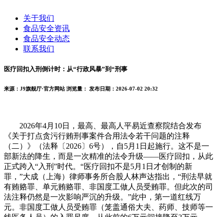
关于我们
食品安全资讯
食品安全动态
联系我们
医疗回扣入刑倒计时：从“行政风暴”到“刑事
来源：J9旗舰厅·官方网站
浏览量：
发布日期：2026-07-02 20:32
2026年4月10日，最高、最高人平易近查察院结合发布
《关于打点贪污行贿刑事案件合用法令若干问题的注释
（二）》（法释〔2026〕6号），自5月1日起施行。这不是一
部新法的降生，而是一次精准的法令升级——医疗回扣，从此
正式跨入“入刑”时代。“医疗回扣不是5月1日才创制的新
罪，”大成（上海）律师事务所合股人林声达指出，“刑法早就
有贿赂罪、单元贿赂罪、非国度工做人员受贿罪。但此次的司
法注释仍然是一次影响严沉的升级。”此中，第一道红线万
元。非国度工做人员受贿罪（笼盖通俗大夫、药师、技师等一