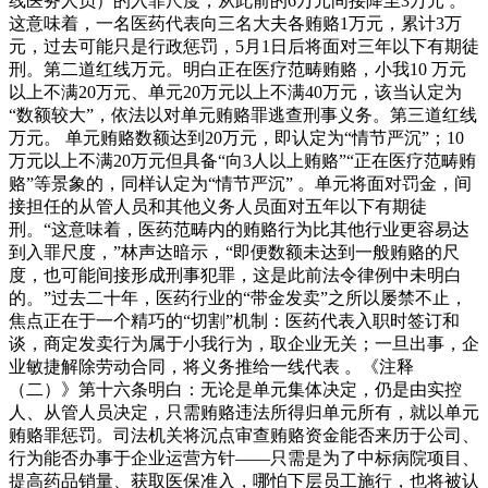
线医务人员）的入罪尺度，从此前的6万元间接降至3万元 。
这意味着，一名医药代表向三名大夫各贿赂1万元，累计3万
元，过去可能只是行政惩罚，5月1日后将面对三年以下有期徒
刑。第二道红线万元。明白正在医疗范畴贿赂，小我10 万元
以上不满20万元、单元20万元以上不满40万元，该当认定为
“数额较大”，依法以对单元贿赂罪逃查刑事义务。第三道红线
万元。 单元贿赂数额达到20万元，即认定为“情节严沉”；10
万元以上不满20万元但具备“向3人以上贿赂”“正在医疗范畴贿
赂”等景象的，同样认定为“情节严沉” 。单元将面对罚金，间
接担任的从管人员和其他义务人员面对五年以下有期徒
刑。“这意味着，医药范畴内的贿赂行为比其他行业更容易达
到入罪尺度，”林声达暗示，“即便数额未达到一般贿赂的尺
度，也可能间接形成刑事犯罪，这是此前法令律例中未明白
的。”过去二十年，医药行业的“带金发卖”之所以屡禁不止，
焦点正在于一个精巧的“切割”机制：医药代表入职时签订和
谈，商定发卖行为属于小我行为，取企业无关；一旦出事，企
业敏捷解除劳动合同，将义务推给一线代表 。《注释
（二）》第十六条明白：无论是单元集体决定，仍是由实控
人、从管人员决定，只需贿赂违法所得归单元所有，就以单元
贿赂罪惩罚。司法机关将沉点审查贿赂资金能否来历于公司、
行为能否办事于企业运营方针——只需是为了中标病院项目、
提高药品销量、获取医保准入，哪怕下层员工施行，也将被认