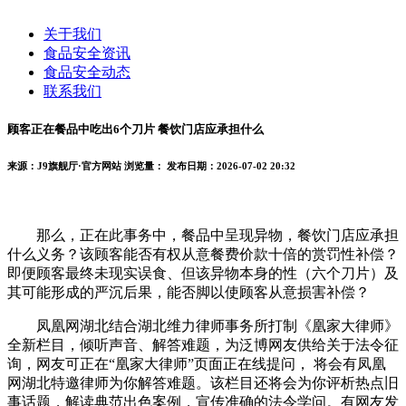
关于我们
食品安全资讯
食品安全动态
联系我们
顾客正在餐品中吃出6个刀片 餐饮门店应承担什么
来源：J9旗舰厅·官方网站
浏览量：
发布日期：2026-07-02 20:32
那么，正在此事务中，餐品中呈现异物，餐饮门店应承担
什么义务？该顾客能否有权从意餐费价款十倍的赏罚性补偿？
即便顾客最终未现实误食、但该异物本身的性（六个刀片）及
其可能形成的严沉后果，能否脚以使顾客从意损害补偿？
凤凰网湖北结合湖北维力律师事务所打制《凰家大律师》
全新栏目，倾听声音、解答难题，为泛博网友供给关于法令征
询，网友可正在“凰家大律师”页面正在线提问， 将会有凤凰
网湖北特邀律师为你解答难题。该栏目还将会为你评析热点旧
事话题，解读典范出色案例，宣传准确的法令学问。有网友发