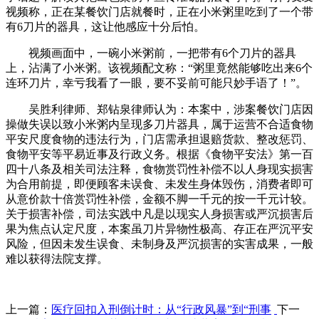
视频称，正在某餐饮门店就餐时，正在小米粥里吃到了一个带
有6刀片的器具，这让他感应十分后怕。
视频画面中，一碗小米粥前，一把带有6个刀片的器具
上，沾满了小米粥。该视频配文称：“粥里竟然能够吃出来6个
连环刀片，幸亏我看了一眼，要不妥前可能只妙手语了！”。
吴胜利律师、郑钻泉律师认为：本案中，涉案餐饮门店因
操做失误以致小米粥内呈现多刀片器具，属于运营不合适食物
平安尺度食物的违法行为，门店需承担退赔货款、整改惩罚、
食物平安等平易近事及行政义务。根据《食物平安法》第一百
四十八条及相关司法注释，食物赏罚性补偿不以人身现实损害
为合用前提，即便顾客未误食、未发生身体毁伤，消费者即可
从意价款十倍赏罚性补偿，金额不脚一千元的按一千元计较。
关于损害补偿，司法实践中凡是以现实人身损害或严沉损害后
果为焦点认定尺度，本案虽刀片异物性极高、存正在严沉平安
风险，但因未发生误食、未制身及严沉损害的实害成果，一般
难以获得法院支撑。
上一篇：
医疗回扣入刑倒计时：从“行政风暴”到“刑事
下一